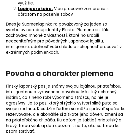
využitie.
Lapinporokoira:
Viac pracovné zameranie s
dôrazom na pasenie sobov.
Dnes je Suomenlapinkoira považovaný za jeden zo
symbolov národnej identity Fínska. Plemeno si stále
zachováva mnohé z vlastností, ktoré ho urobili
neoceniteľným pre pôvodných Laponcov: lojalitu,
inteligenciu, odolnosť voči chladu a schopnosť pracovať v
extrémnych podmienkach.
Povaha a charakter plemena
Fínsky laponský pes je známy svojou lojálnou, priateľskou,
inteligentnou a vyrovnanou povahou. Má silný ochranný
inštinkt, čo z neho robí výborného strážcu, no nie je
agresívny. Je to pes, ktorý si rýchlo vytvorí silné puto so
svojou rodinou. K cudzím ľuďom sa môže správať spočiatku
rezervovane, ale akonáhle si získate jeho dôveru zmení sa
na priateľského chlpáča. Ku deťom je taktiež priateľský a
hravý, treba však aj deti upozorniť na to, ako sa treba ku
psom správať.