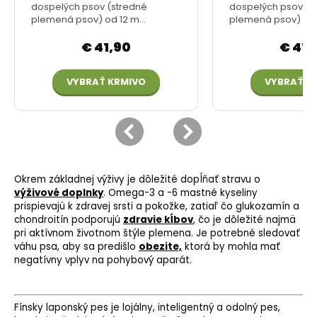
Okrem základnej výživy je dôležité dopĺňať stravu o
výživové doplnky
. Omega-3 a -6 mastné kyseliny
prispievajú k zdravej srsti a pokožke, zatiaľ čo
glukozamín
a
chondroitín podporujú
zdravie kĺbov
, čo je dôležité najmä
pri aktívnom životnom štýle plemena. Je potrebné sledovať
váhu psa, aby sa predišlo
obezite,
ktorá by mohla mať
negatívny vplyv na pohybový aparát.
Fínsky laponský pes je lojálny, inteligentný a odolný pes,