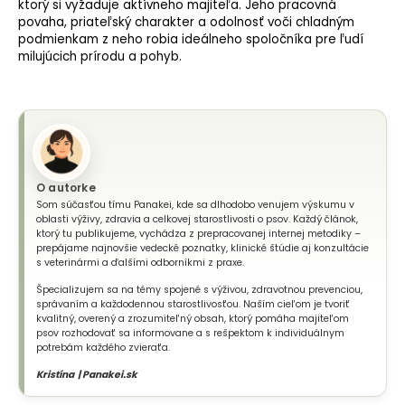
ktorý si vyžaduje aktívneho majiteľa. Jeho pracovná
povaha, priateľský charakter a odolnosť voči chladným
podmienkam z neho robia ideálneho spoločníka pre ľudí
milujúcich prírodu a pohyb.
O autorke
Som súčasťou tímu Panakei, kde sa dlhodobo venujem výskumu v
oblasti výživy, zdravia a celkovej starostlivosti o psov. Každý článok,
ktorý tu publikujeme, vychádza z prepracovanej internej metodiky –
prepájame najnovšie vedecké poznatky, klinické štúdie aj konzultácie
s veterinármi a ďalšími odborníkmi z praxe.
Špecializujem sa na témy spojené s výživou, zdravotnou prevenciou,
správaním a každodennou starostlivosťou. Naším cieľom je tvoriť
kvalitný, overený a zrozumiteľný obsah, ktorý pomáha majiteľom
psov rozhodovať sa informovane a s rešpektom k individuálnym
potrebám každého zvieraťa.
Kristína | Panakei.sk