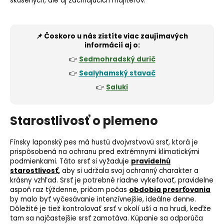
skúsených, ale aj začínajúcich majiteľov.
📌 Čoskoro u nás zistíte viac zaujímavých
informácií aj o:
👉
Sedmohradský durič
👉
Sealyhamský
stavač
👉
Saluki
Starostlivosť o plemeno
Fínsky laponský pes má hustú dvojvrstvovú srsť, ktorá je
prispôsobená na ochranu pred extrémnymi klimatickými
podmienkami. Táto srsť si vyžaduje
pravidelnú
starostlivosť,
aby si udržala svoj ochranný charakter a
krásny vzhľad. Srsť je potrebné riadne vykefovať, pravidelne
aspoň raz týždenne, pričom počas
obdobia presrťovania
by malo byť vyčesávanie intenzívnejšie, ideálne denne.
Dôležité je tiež kontrolovať srsť v okolí uší a na hrudi, keďže
tam sa najčastejšie srsť zamotáva. Kúpanie sa odporúča