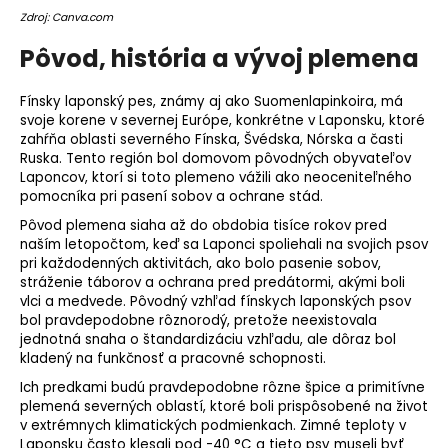
o
Zdroj: Canva.com
r
Pôvod, história a vývoj plemena
ú
č
Fínsky laponský pes, známy aj ako Suomenlapinkoira, má
a
svoje korene v severnej Európe, konkrétne v Laponsku, ktoré
m
zahŕňa oblasti severného Fínska, Švédska, Nórska a časti
e
Ruska. Tento región bol domovom pôvodných obyvateľov
Laponcov, ktorí si toto
plemeno
vážili ako neoceniteľného
pomocníka pri pasení sobov a ochrane stád.
Pôvod plemena siaha až do obdobia tisíce rokov pred
naším letopočtom, keď sa Laponci spoliehali na svojich psov
pri každodenných aktivitách, ako bolo pasenie sobov,
stráženie táborov a ochrana pred predátormi, akými boli
vlci a medvede. Pôvodný vzhľad fínskych laponských psov
bol pravdepodobne rôznorodý, pretože neexistovala
jednotná snaha o štandardizáciu vzhľadu, ale dôraz bol
kladený na funkčnosť a pracovné schopnosti.
Ich predkami budú pravdepodobne rôzne špice a
primitívne
plemená
severných oblastí, ktoré boli prispôsobené na život
v extrémnych klimatických podmienkach. Zimné teploty v
Laponsku často klesali pod -40 °C a tieto psy museli byť