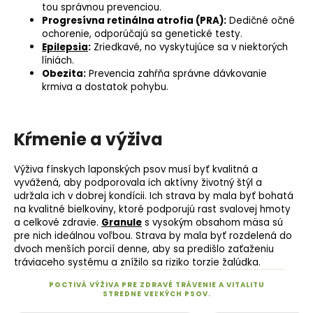
tou správnou prevenciou.
Progresívna retinálna atrofia (
PRA
):
Dedičné očné
ochorenie, odporúčajú sa genetické testy.
Epilepsia
:
Zriedkavé, no vyskytujúce sa v niektorých
líniách.
Obezita:
Prevencia zahŕňa správne dávkovanie
krmiva a dostatok pohybu.
Kŕmenie a výživa
Výživa fínskych laponských psov musí byť kvalitná a
vyvážená, aby podporovala ich aktívny životný štýl a
udržala ich v dobrej kondícii. Ich strava by mala byť bohatá
na kvalitné bielkoviny, ktoré podporujú rast svalovej hmoty
a celkové zdravie.
Granule
s vysokým obsahom mäsa sú
pre nich ideálnou voľbou. Strava by mala byť rozdelená do
dvoch menších porcií denne, aby sa predišlo zaťaženiu
tráviaceho systému a znížilo sa riziko torzie žalúdka.