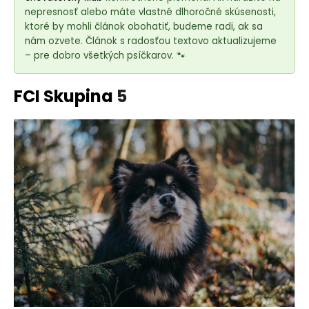
e
nepresnosť alebo máte vlastné dlhoročné skúsenosti,
t
ktoré by mohli článok obohatiť, budeme radi, ak sa
e
nám ozvete. Článok s radosťou textovo aktualizujeme
n
– pre dobro všetkých psíčkarov. 🐾
á
j
FCI Skupina
5
s
ť
?
HĽADAŤ
O
d
p