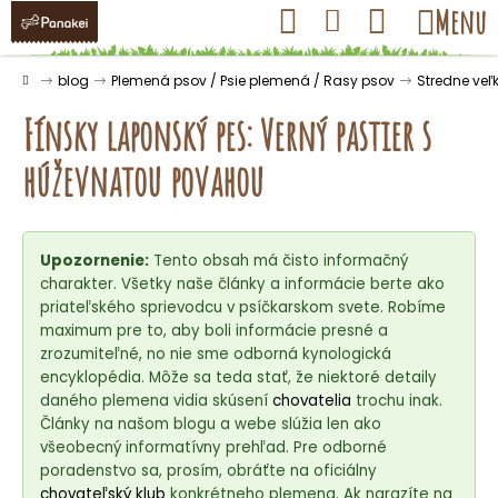
K
Prejsť
Hľadať
Nákupný
Menu
Prihlásenie
na
o
obsah
košík
Späť
Späť
š
Domov
blog
Plemená psov / Psie plemená / Rasy psov
Stredne veľ
í
Fínsky laponský pes: Verný pastier s
k
húževnatou povahou
Č
o
Upozornenie:
Tento obsah má čisto informačný
p
charakter. Všetky naše články a informácie berte ako
o
priateľského sprievodcu v psíčkarskom svete. Robíme
t
maximum pre to, aby boli informácie presné a
r
zrozumiteľné, no nie sme odborná kynologická
encyklopédia. Môže sa teda stať, že niektoré detaily
e
daného plemena vidia skúsení
chovatelia
trochu inak.
b
Články na našom blogu a webe slúžia len ako
u
všeobecný informatívny prehľad. Pre odborné
j
poradenstvo sa, prosím, obráťte na oficiálny
chovateľský klub
konkrétneho plemena. Ak narazíte na