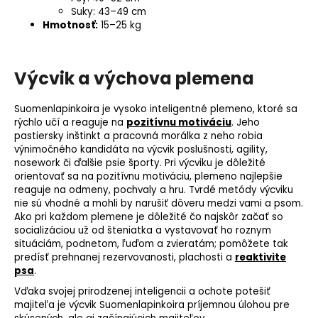
Suky: 43–49 cm
Hmotnosť:
15–25 kg
Výcvik a výchova plemena
Suomenlapinkoira je vysoko inteligentné plemeno, ktoré sa
rýchlo učí a reaguje na
pozitívnu motiváciu
. Jeho
pastiersky inštinkt a pracovná morálka z neho robia
výnimočného kandidáta na výcvik poslušnosti,
agility
,
nosework
či ďalšie
psie športy
. Pri výcviku je dôležité
orientovať sa na pozitívnu motiváciu, plemeno najlepšie
reaguje na odmeny, pochvaly a hru. Tvrdé metódy výcviku
nie sú vhodné a mohli by narušiť dôveru medzi vami a psom.
Ako pri každom plemene je dôležité čo najskôr začať so
socializáciou už od šteniatka a vystavovať ho roznym
situáciám, podnetom, ľuďom a zvieratám; pomôžete tak
predísť prehnanej rezervovanosti, plachosti a
reaktivite
psa
.
Vďaka svojej prirodzenej inteligencii a ochote potešiť
majiteľa je výcvik Suomenlapinkoira príjemnou úlohou pre