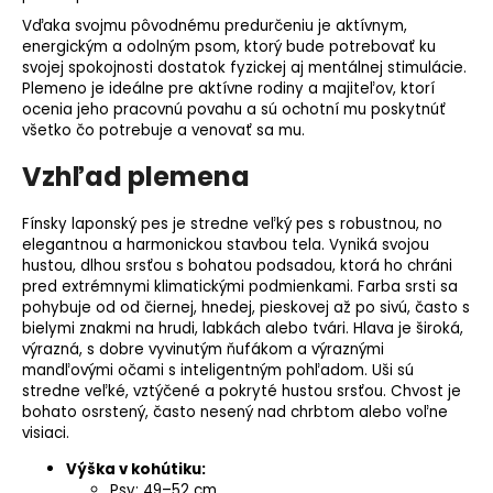
Vďaka svojmu pôvodnému predurčeniu je aktívnym,
energickým a odolným psom, ktorý bude potrebovať ku
svojej spokojnosti dostatok fyzickej aj mentálnej stimulácie.
Plemeno je ideálne pre aktívne rodiny a majiteľov, ktorí
ocenia jeho pracovnú povahu a sú ochotní mu poskytnúť
všetko čo potrebuje a venovať sa mu.
Vzhľad plemena
Fínsky laponský pes je stredne veľký pes s robustnou, no
elegantnou a harmonickou stavbou tela. Vyniká svojou
hustou, dlhou srsťou s bohatou podsadou, ktorá ho chráni
pred extrémnymi klimatickými podmienkami. Farba srsti sa
pohybuje od od čiernej, hnedej, pieskovej až po sivú, často s
bielymi znakmi na hrudi, labkách alebo tvári. Hlava je široká,
výrazná, s dobre vyvinutým ňufákom a výraznými
mandľovými očami s inteligentným pohľadom. Uši sú
stredne veľké, vztýčené a pokryté hustou srsťou. Chvost je
bohato osrstený, často nesený nad chrbtom alebo voľne
visiaci.
Výška v kohútiku
:
Psy: 49–52 cm