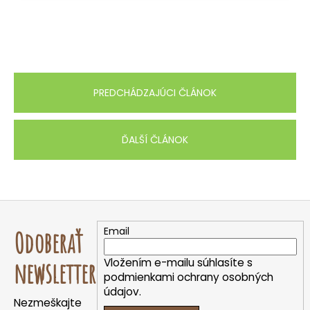
PREDCHÁDZAJÚCI ČLÁNOK
ĎALŠÍ ČLÁNOK
Z
á
Email
Odoberať
p
ä
Vložením e-mailu súhlasíte s
newsletter
t
podmienkami ochrany osobných
údajov.
i
Nezmeškajte