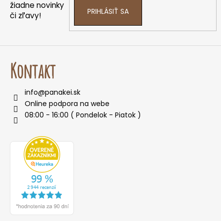
e
žiadne novinky
PRIHLÁSIŤ SA
či zľavy!
Kontakt
info
@
panakei.sk
Online podpora na webe
08:00 - 16:00 ( Pondelok - Piatok )