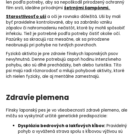
len podľa potreby, aby sa nepoškodil prirodzený ochranný
film srsti, ideálne prírodnými
šetrnými šampónmi.
Starostlivosť o uši
a oči je rovnako dôležitá. Uši by mali
byť pravidelne kontrolované, aby sa zabránilo vzniku
zápalov či nahromadeniu nečistôt, ktoré by mohli spôsobiť
infekciu. Tiež je potrebné podľa potreby čistiť okolie očí.
Pazúriky sa skracujú raz mesačne, ak sa prirodzene
neobrusujú pri pohybe na tvrdých povrchoch.
Fyzická aktivita je pre zdravie fínskych laponských psov
nevyhnutná. Denne potrebujú aspoň hodinu intenzívneho
pohybu, ako sú dlhé prechádzky, beh alebo turistika. Títo
psi majú radi rôznorodosť a milujú pohybové aktivity, ktoré
ich nielen fyzicky, ale aj mentálne zamestnajú.
Zdravie plemena
Fínsky laponský pes je vo všeobecnosti zdravé plemeno, ale
môžu sa vyskytnúť určité
genetické predispozície
:
Dysplázia bedrových a lakťových kĺbov:
Pravidelný
pohyb a vyvážená strava spolu s kĺbovou výživou sú