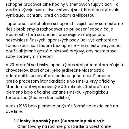
schopné pracovať dlhé hodiny v snehových fujaviciach. To
viedlo k vývoju hustej dvojvrstvovej srsti, ktorá poskytovala
vynikajúcu ochranu pred chladom a vlhkosťou.
Laponci sa spoliehali na schopnosť svojich psov samostatne
riešiť problémy a rozhodovať sa pri pasení sobov, čo je
vlastnosť, ktorá sa dodnes prejavuje v inteligencii a
nezávislosti fínskych laponských psov. Boli vyšľachtení na
komunikáciu so stádom bez agresie – namiesto uhryznutia
používali jemné gestá a hlasové prejavy, aby nasmerovali
soby správnym smerom.
V 20. storočí sa fínsky laponský pes stal predmetom záujmu
chovateľov, ktorí chceli jeho jedinečné vlastnosti a
adaptabilitu uchovať pre budúce generácie. Plemeno
prešlo procesom štandardizácie vo Fínsku. Prvý oficiálny
štandard bol vypracovaný v 40. rokoch 20. storočia a
plemeno bolo oficiálne uznané Fínskou kynologickou
federáciou (Suomen Kennelliitto).
V roku 1966 bolo plemeno prvýkrát formálne rozdelené na
dve línie:
Fínsky laponský pes (Suomenlapinkoira):
Orientovaný na rodinné prostredie a všestranné