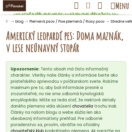
K
Prejsť
Hľadať
Nákupný
Menu
Prihlásenie
na
o
obsah
košík
Späť
Späť
š
Domov
blog
Plemená psov / Psie plemená / Rasy psov
Stredne veľ
í
Americký leopardí pes: Doma maznák,
k
v lese neúnavný stopár
Č
o
Upozornenie:
Tento obsah má čisto informačný
p
charakter. Všetky naše články a informácie berte ako
o
priateľského sprievodcu v psíčkarskom svete. Robíme
t
maximum pre to, aby boli informácie presné a
r
zrozumiteľné, no nie sme odborná kynologická
encyklopédia. Môže sa teda stať, že niektoré detaily
e
daného plemena vidia skúsení
chovatelia
trochu inak.
b
Články na našom blogu a webe slúžia len ako
u
všeobecný informatívny prehľad. Pre odborné
j
poradenstvo sa, prosím, obráťte na oficiálny
chovateľský klub
konkrétneho plemena. Ak narazíte na