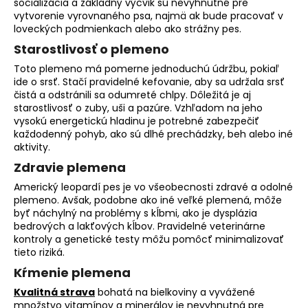
socializácia a základný výcvik sú nevyhnutné pre
vytvorenie vyrovnaného psa, najmä ak bude pracovať v
loveckých podmienkach alebo ako strážny pes.
Starostlivosť o plemeno
Toto plemeno má pomerne jednoduchú údržbu, pokiaľ
ide o srsť. Stačí pravidelné kefovanie, aby sa udržala srsť
čistá a odstránili sa odumreté chlpy. Dôležitá je aj
starostlivosť o zuby, uši a pazúre. Vzhľadom na jeho
vysokú energetickú hladinu je potrebné zabezpečiť
každodenný pohyb, ako sú dlhé prechádzky, beh alebo iné
aktivity.
Zdravie plemena
Americký leopardí pes je vo všeobecnosti zdravé a odolné
plemeno. Avšak, podobne ako iné veľké plemená, môže
byť náchylný na problémy s kĺbmi, ako je dysplázia
bedrových a lakťových kĺbov. Pravidelné veterinárne
kontroly a genetické testy môžu pomôcť minimalizovať
tieto riziká.
Kŕmenie plemena
Kvalitná strava
bohatá na bielkoviny a vyvážené
množstvo vitamínov a minerálov je nevyhnutná pre