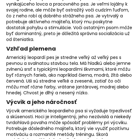
vynikajúceho lovca a pracovného psa. Je veľmi lojálny k
o
svojej rodine, ale môže byť ostražitý voči cudzím ľuďom,
r
čo z neho robí aj dobrého strážneho psa. Je vytrvalý a
ú
potrebuje aktívneho majiteľa, ktorý mu poskytne
č
dostatok pohybu a stimulácie. Voči ostatným psom môže
a
byť dominantný, preto je dôležitá správna
socializácia
už
m
od šteniatka.
e
Vzhľad plemena
Americký leopardí pes je stredne veľký až veľký pes s
pevnou a svalnatou stavbou tela. Má hladkú alebo jemne
zvlnenú srsť s typickými leopardími škvrnami, ktoré môžu
byť rôznych farieb, ako napríklad čierna, modrá, žltá alebo
červená. Uši sú stredne veľké a zvesené, zatiaľ čo oči
môžu mať rôzne farby, vrátane jantárovej, modrej alebo
hnedej. Chvost je dlhý a nesený nízko.
Výcvik a jeho náročnosť
Výcvik amerického leopardieho psa si vyžaduje trpezlivosť
a skúsenosti. Hoci je inteligentný, jeho nezávislá a niekedy
tvrdohlavá povaha môže spôsobiť problémy pri výcviku.
Potrebuje dôsledného majiteľa, ktorý vie využiť pozitívnu
motiváciu a rozmanité metódy tréningu. Skorá