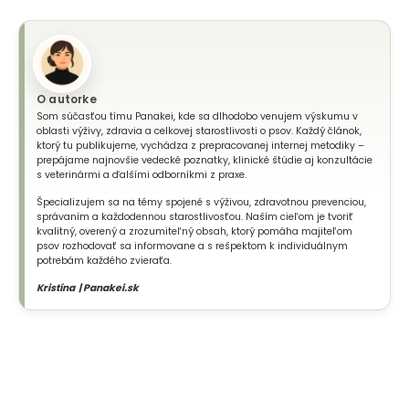
O autorke
Som súčasťou tímu Panakei, kde sa dlhodobo venujem výskumu v
oblasti výživy, zdravia a celkovej starostlivosti o psov. Každý článok,
ktorý tu publikujeme, vychádza z prepracovanej internej metodiky –
prepájame najnovšie vedecké poznatky, klinické štúdie aj konzultácie
s veterinármi a ďalšími odborníkmi z praxe.
Špecializujem sa na témy spojené s výživou, zdravotnou prevenciou,
správaním a každodennou starostlivosťou. Naším cieľom je tvoriť
kvalitný, overený a zrozumiteľný obsah, ktorý pomáha majiteľom
psov rozhodovať sa informovane a s rešpektom k individuálnym
potrebám každého zvieraťa.
Kristína | Panakei.sk