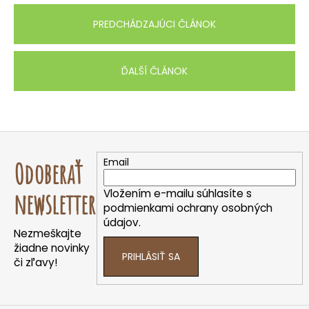
PREDCHÁDZAJÚCI ČLÁNOK
ĎALŠÍ ČLÁNOK
Z
á
Email
Odoberať
p
ä
Vložením e-mailu súhlasíte s
newsletter
t
podmienkami ochrany osobných
údajov.
i
Nezmeškajte
e
žiadne novinky
PRIHLÁSIŤ SA
či zľavy!