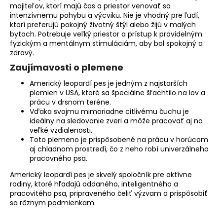
majiteľov, ktorí majú čas a priestor venovať sa
intenzívnemu pohybu a výcviku. Nie je vhodný pre ľudí,
ktorí preferujú pokojný životný štýl alebo žijú v malých
bytoch. Potrebuje veľký priestor a prístup k pravidelným
fyzickým a mentálnym stimuláciám, aby bol spokojný a
zdravý.
Zaujímavosti o plemene
Americký leopardí pes je jedným z najstarších
plemien v USA, ktoré sa špeciálne šľachtilo na lov a
prácu v drsnom teréne.
Vďaka svojmu mimoriadne citlivému čuchu je
ideálny na sledovanie zveri a môže pracovať aj na
veľké vzdialenosti.
Toto plemeno je prispôsobené na prácu v horúcom
aj chladnom prostredí, čo z neho robí univerzálneho
pracovného psa.
Americký leopardí pes je skvelý spoločník pre aktívne
rodiny, ktoré hľadajú oddaného, inteligentného a
pracovitého psa, pripraveného čeliť výzvam a prispôsobiť
sa rôznym podmienkam.