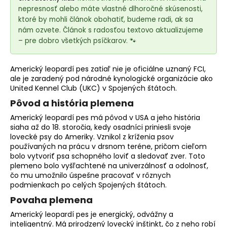
e
nepresnosť alebo máte vlastné dlhoročné skúsenosti,
t
ktoré by mohli článok obohatiť, budeme radi, ak sa
e
nám ozvete. Článok s radosťou textovo aktualizujeme
n
– pre dobro všetkých psíčkarov. 🐾
á
j
Americký leopardí pes zatiaľ nie je oficiálne uznaný FCI,
s
ale je zaradený pod národné kynologické organizácie ako
United Kennel Club (UKC) v Spojených štátoch.
ť
Pôvod a história plemena
?
Americký leopardí pes má pôvod v USA a jeho história
siaha až do 18. storočia, kedy osadníci priniesli svoje
lovecké psy do Ameriky. Vznikol z kríženia psov
používaných na prácu v drsnom teréne, pričom cieľom
bolo vytvoriť psa schopného loviť a sledovať zver. Toto
HĽADAŤ
plemeno
bolo vyšľachtené na univerzálnosť a odolnosť,
čo mu umožnilo úspešne pracovať v rôznych
podmienkach po celých Spojených štátoch.
Povaha plemena
O
d
Americký leopardí pes je energický, odvážny a
p
inteligentný. Má prirodzený lovecký inštinkt, čo z neho robí