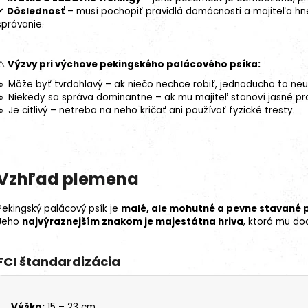
✔
Dôslednosť
– musí pochopiť pravidlá domácnosti a majiteľa hneď
správanie.
⚠️
Výzvy pri výchove pekingského palácového psíka:
🔹 Môže byť tvrdohlavý – ak niečo nechce robiť, jednoducho to neu
🔹 Niekedy sa správa dominantne – ak mu majiteľ stanoví jasné pr
🔹 Je citlivý – netreba na neho kričať ani používať fyzické tresty.
Vzhľad plemena
Pekingský palácový psík je
malé, ale mohutné a pevne stavané
Jeho
najvýraznejším znakom je majestátna hriva
, ktorá mu d
FCI štandardizácia
Výška:
15 – 23 cm