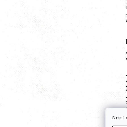
S cieľ