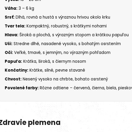
Váha:
3 – 6 kg
Srsť:
Dlhá, rovná a hustá s výraznou hrivou okolo krku
Tvar tela:
Kompaktný, robustný, s krátkymi nohami
Hlava:
Široká a plochá, s výrazným stopom a krátkou papuľou
Uši:
Stredne dlhé, nasadené vysoko, s bohatým osrstením
Oči:
Veľké, tmavé, s jemným, no výrazným pohľadom
Papuľa:
Krátka, široká, s čiernym nosom
Končatiny:
Krátke, silné, pevne stavané
Chvost:
Nesený vysoko na chrbte, bohato osrstený
Povolené farby:
Rôzne odtiene – červená, čierna, biela, piesko
Zdravie plemena