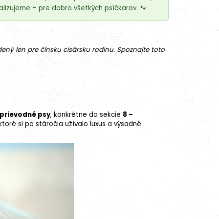
lizujeme – pre dobro všetkých psíčkarov. 🐾
dený len pre čínsku cisársku rodinu. Spoznajte toto
sprievodné psy
, konkrétne do sekcie
8 –
toré si po stáročia užívalo luxus a výsadné