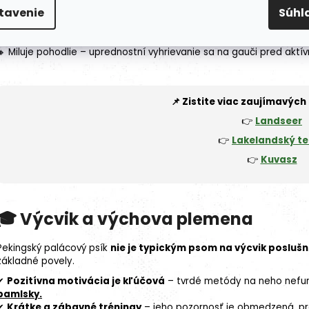
⚠️
Dôležité vedieť:
tavenie
Súhl
🔸 Nie je vhodný na intenzívny výcvik – jeho učenie si vyžaduje trpez
🔸 Môže byť tvrdohlavý – preto je kľúčové začať s výchovou už v 
🔸 Miluje pohodlie – uprednostní vyhrievanie sa na gauči pred akt
📌 Zistite viac zaujímavých 
👉
Landseer
👉
Lakelandský te
👉
Kuvasz
🎓 Výcvik a výchova plemena
Pekingský palácový psík
nie je typickým psom na výcvik poslušn
základné povely.
✔
Pozitívna
motivácia
je kľúčová
– tvrdé metódy na neho nefung
pamlsky.
✔
Krátke a zábavné tréningy
– jeho pozornosť je obmedzená, pret