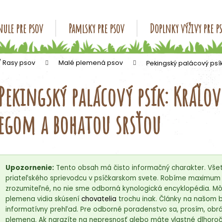
ule pre psov
Pamlsky pre psov
Doplnky výživy pre p
Čo potrebujete nájsť?
/ Rasy psov
Malé plemená psov
Pekingský palácový psí
Pekingský palácový psík: Kráľo
HĽADAŤ
egom a bohatou srsťou
Odporúčame
Upozornenie:
Tento obsah má čisto informačný charakter. Všet
priateľského sprievodcu v psíčkarskom svete. Robíme maximum p
zrozumiteľné, no nie sme odborná kynologická encyklopédia. Môž
plemena vidia skúsení
chovatelia
trochu inak. Články na našom 
informatívny prehľad. Pre odborné poradenstvo sa, prosím, obrá
plemena. Ak narazíte na nepresnosť alebo máte vlastné dlhoročn