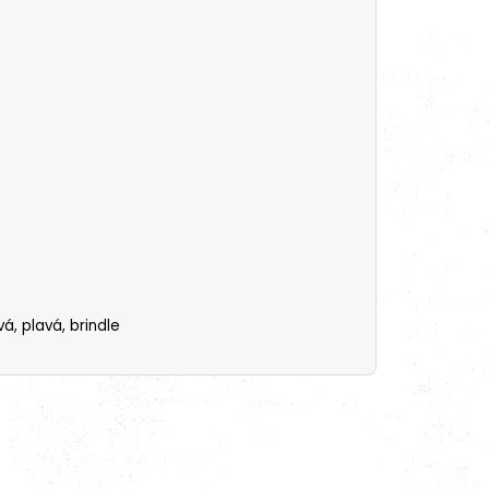
vá, plavá,
brindle