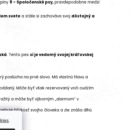
upiny
9 – Spoločenské psy,
pravdepodobne medzi
lom svete
a stále si zachováva svoj
dôstojný a
ská
. Tento pes
si je vedomý svojej kráľovskej
orý poslúcha na prvé slovo. Má vlastnú hlavu a
i oddaný. Môže byť však rezervovaný voči cudzím
stražitý a môže byť výborným „alarmom“ v
trebuje blízkosť svojho človeka a zle znáša dlhú
kies
.