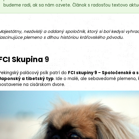
budeme radi, ak sa nám ozvete. Článok s radosťou textovo aktua
Majestátny, nezávislý a oddaný spoločník, ktorý si bol kedysi vyhra
fascinujúce
plemeno
s dlhou históriou kráľovského pôvodu.
FCI Skupina
9
Pekingský palácový psík patrí do
FCI skupiny 9 – Spoločenské a 
Japonský a tibetský typ
. Ide o malé, ale sebavedomé plemeno, k
postavenie na cisárskom dvore.
27kg (3x9kg)