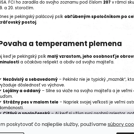
USA. FCI ho zaradila do svojho zoznamu pod číslom
207
v rámci sk
19. a 20. storočím.
Dnes je pekingský palácový psík
obľúbeným spoločníkom po ce
kráľovský postoj
.
Povaha a temperament plemena
Aj keď je pekingský psík
malý vzrastom, jeho osobnosť je obrov
minulosti
a očakáva rešpekt a obdiv od svojho majiteľa.
✔
Nezávislý a sebavedomý
– Pekinéz nie je typický „maznák“, kt
vyžaduje dôslednosť vo výchove.
✔
Lojálny a oddaný
– Silne sa viaže na svojho majiteľa a je veľm
ľuďom.
✔
Strážny pes v malom tele
– Napriek svojej veľkosti je veľmi o
domácnosti.
✔
Citlivý a spoločenský
– Aj keď si užíva svoj osobný priestor, po
samotu.
om poskytovať čo najlepšie služby, používame
súbory coo