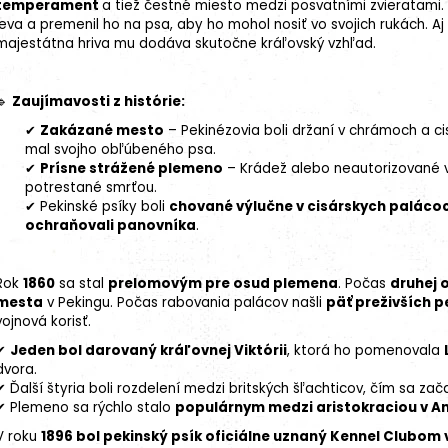
temperament
a tiež čestné miesto medzi posvätními zvieratami.
leva a premenil ho na psa, aby ho mohol nosiť vo svojich rukách. A
majestátna hriva mu dodáva skutočne kráľovský vzhľad.
🔹
Zaujímavosti z histórie:
✔
Zakázané mesto
– Pekinézovia boli držaní v chrámoch a ci
mal svojho obľúbeného psa.
✔
Prísne strážené plemeno
– Krádež alebo neautorizované v
potrestané smrťou.
✔ Pekinské psíky boli
chované výlučne v cisárskych paláco
ochraňovali panovníka
.
Rok
1860
sa stal
prelomovým pre osud plemena
. Počas
druhej 
mesta
v Pekingu. Počas rabovania palácov našli
päť preživších 
vojnová korisť.
✔
Jeden bol darovaný kráľovnej Viktórii
, ktorá ho pomenovala
dvora.
✔ Ďalší štyria boli rozdelení medzi britských šľachticov, čím sa za
✔ Plemeno sa rýchlo stalo
populárnym medzi aristokraciou v An
V roku
1896 bol pekinský psík oficiálne uznaný Kennel Clubom v