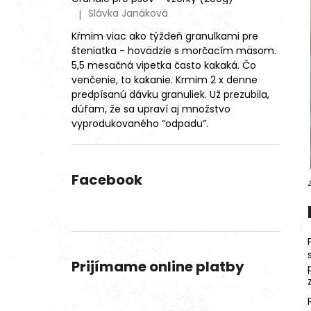
Slávka Janáková
|
Hodnotenie produktu je 4 z 5 hviezdičiek.
Kŕmim viac ako týždeň granulkami pre
šteniatka - hovädzie s morčacím mäsom.
5,5 mesačná vipetka často kakaká. Čo
venčenie, to kakanie. Krmim 2 x denne
predpísanú dávku granuliek. Už prezubila,
dúfam, že sa upraví aj množstvo
vyprodukovaného “odpadu”.
Facebook
Prijímame online platby