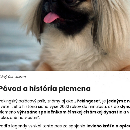
Zdroj: Canva.com
Pôvod a história plemena
Pekingský palácový psík, známy aj ako
„Pekingese“
, je
jedným z n
svete. Jeho história siaha vyše 2000 rokov do minulosti, až do
dyna
plemeno
výhradne spoločníkom čínskej cisárskej dynastie
a v
zakázané ho vlastniť.
Podľa legendy vznikol tento pes zo spojenia
levieho kráľa a opic