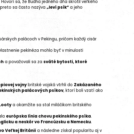
 Hovorí sa, že Budha jedného dňa skrotil veľkého
j preto sa často nazýva
„leví psík“
a jeho
sárskych palácoch v Pekingu, pričom každý cisár
lastnenie pekinéza mohlo byť v minulosti
ch
a považovali sa za
sväté bytosti, ktoré
opiovej vojny
britské vojská vtrhli do
Zakázaného
pekinských palácových psíkov
, ktorí boli vzatí ako
Looty
a okamžite sa stal miláčikom britského
čala
európska
línia chovu
pekinského psíka
.
glicku a neskôr vo Francúzsku a Nemecku
.
o Veľkej Británii
a následne získal popularitu aj v