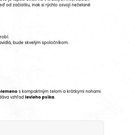
 od začiatku, inak si rýchlo osvojí neželané
robí.
avidlá, bude skvelým spoločníkom.
 plemeno
s kompaktným telom a krátkymi nohami.
odáva vzhľad
levieho psíka
.