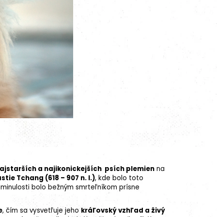
ajstarších a najikonickejších psích plemien
na
stie Tchang (618 – 907 n. l.)
, kde bolo toto
 minulosti bolo bežným smrteľníkom prísne
e
, čím sa vysvetľuje jeho
kráľovský vzhľad a živý