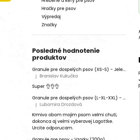
Hrebene a kefy pre psov
Hračky pre psov
Výpredaj
Značky
Posledné hodnotenie
produktov
Granule pre dospelých psov (XS-S) - Jeleň lesný (SENSITIVE) 9kg
Branislav Kukučka
|
Hodnotenie produktu je 5 z 5 hviezdičiek.
Super 👌👌👌
Granule pre dospelých psov (L-XL-XXL) - Mix rôznych príchutí (3ks)
Lubomira Drozdová
|
Hodnotenie produktu je 5 z 5 hviezdičiek.
Krmivo obom mojim psom velmi chuti,
dokonca aj velmi vyberavej Lagottke.
Urcite odporucam.
Granule pre psov - Vzorky (200g)