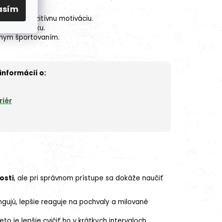
asím
livosť a pozitívnu motiváciu.
šteňacom veku.
ívnym športovaním.
informácií o:
riér
osti
, ale pri správnom prístupe sa dokáže naučiť
ujú, lepšie reaguje na pochvaly a milované
o je lepšie cvičiť ho v krátkych intervaloch.