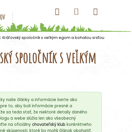
Hľadať
Nákupný
Prihlásenie
sov
Konzervy pre psov
Kapsičky pre psov
Antip
košík
k: Kráľovský spoločník s veľkým egom a bohatou srsťou
vský spoločník s veľkým
ky naše články a informácie berte ako
re to, aby boli informácie presné a
e sa teda stať, že niektoré detaily daného
blogu a webe slúžia len ako všeobecný
ťte na oficiálny
chovateľský klub
konkrétneho
é skúsenosti, ktoré by mohli článok obohatiť,