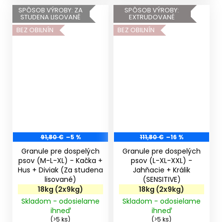
SPÔSOB VÝROBY: ZA
SPÔSOB VÝROBY:
STUDENA LISOVANÉ
EXTRUDOVANÉ
BEZ OBILNÍN
BEZ OBILNÍN
91,80 €
–5 %
111,80 €
–16 %
Granule pre dospelých
Granule pre dospelých
psov (M-L-XL) - Kačka +
psov (L-XL-XXL) -
Hus + Diviak (Za studena
Jahňacie + Králik
lisované)
(SENSITIVE)
18kg (2x9kg)
18kg (2x9kg)
Skladom - odosielame
Skladom - odosielame
ihneď
ihneď
(>5 ks)
(>5 ks)