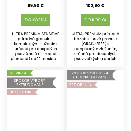
99,90 €
102,80 €
DO KOŠÍKA
DO KOŠÍKA
ULTRA PREMIUM SENSITIVE
ULTRA-PREMIUM prírodné
prírodné granule s
bezobilninové granule
komplexným zložením,
(GRAIN-FREE) s
určené pre dospelých
komplexným zložením,
psov (malé a stredné
určené pre dospelých
plemená) od 12 mesiacov
psov veľkých a obrích
veku....
plemien od 15...
NOVINKA
SPÔSOB VÝROBY: ZA
STUDENA LISOVANÉ
SPÔSOB VÝROBY:
EXTRUDOVANÉ
BEZ OBILNÍN
BEZ OBILNÍN