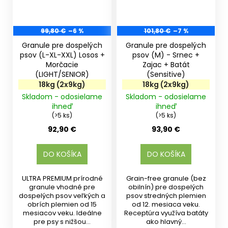
99,80 €
–6 %
101,80 €
–7 %
Granule pre dospelých
Granule pre dospelých
psov (L-XL-XXL) Losos +
psov (M) - Srnec +
Morčacie
Zajac + Batát
(LIGHT/SENIOR)
(Sensitive)
18kg (2x9kg)
18kg (2x9kg)
Skladom - odosielame
Skladom - odosielame
ihneď
ihneď
(>5 ks)
(>5 ks)
92,90 €
93,90 €
DO KOŠÍKA
DO KOŠÍKA
ULTRA PREMIUM prírodné
Grain-free granule (bez
granule vhodné pre
obilnín) pre dospelých
dospelých psov veľkých a
psov stredných plemien
obrích plemien od 15
od 12. mesiaca veku.
mesiacov veku. Ideálne
Receptúra využíva batáty
pre psy s nižšou...
ako hlavný...