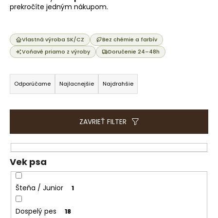
e
prekročíte jedným nákupom.
t
e
n
Vlastná výroba SK/CZ
Bez chémie a farbív
á
Voňavé priamo z výroby
Doručenie 24–48h
j
R
s
a
Odporúčame
Najlacnejšie
Najdrahšie
ť
d
?
e
n
ZAVRIEŤ FILTER
i
e
HĽADAŤ
p
Vek psa
r
o
Šteňa / Junior
1
O
d
d
u
Dospelý pes
18
p