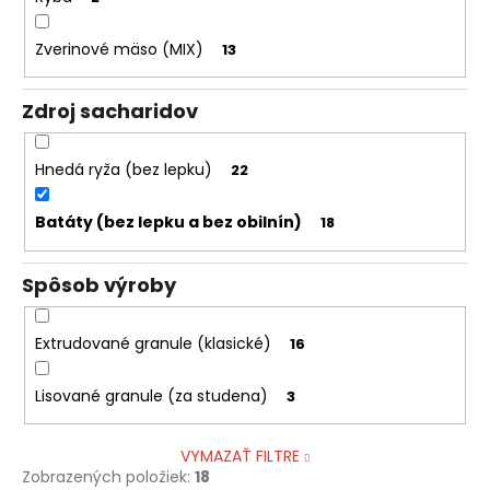
Zverinové mäso (MIX)
13
Zdroj sacharidov
Hnedá ryža (bez lepku)
22
Batáty (bez lepku a bez obilnín)
18
Spôsob výroby
Extrudované granule (klasické)
16
Lisované granule (za studena)
3
VYMAZAŤ FILTRE
Zobrazených položiek:
18