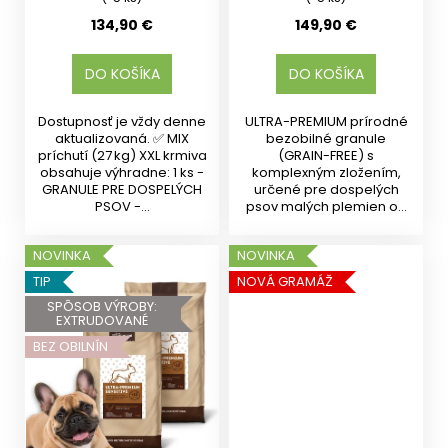
134,90 €
149,90 €
DO KOŠÍKA
DO KOŠÍKA
Dostupnosť je vždy denne
ULTRA-PREMIUM prírodné
aktualizovaná. ✅ MIX
bezobilné granule
príchutí (27 kg) XXL krmiva
(GRAIN-FREE) s
obsahuje výhradne: 1 ks -
komplexným zložením,
GRANULE PRE DOSPELÝCH
určené pre dospelých
PSOV -...
psov malých plemien od
10 mesiacov s...
NOVINKA
NOVINKA
TIP
NOVÁ GRAMÁŽ
SPÔSOB VÝROBY:
EXTRUDOVANÉ
BEZ OBILNÍN