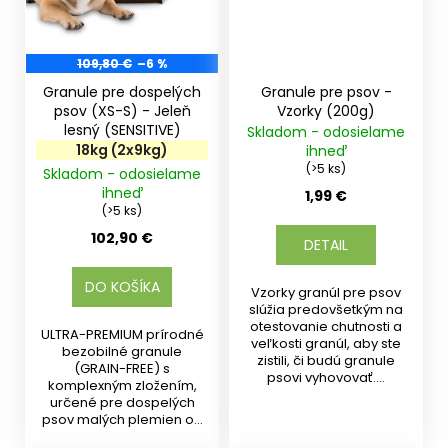
109,80 €
–6 %
Granule pre dospelých
Granule pre psov -
psov (XS-S) - Jeleň
Vzorky (200g)
lesný (SENSITIVE)
Skladom - odosielame
18kg (2x9kg)
ihneď
(>5 ks)
Skladom - odosielame
ihneď
1,99 €
(>5 ks)
102,90 €
DETAIL
DO KOŠÍKA
Vzorky granúl pre psov
slúžia predovšetkým na
otestovanie chutnosti a
ULTRA-PREMIUM prírodné
veľkosti granúl, aby ste
bezobilné granule
zistili, či budú granule
(GRAIN-FREE) s
psovi vyhovovať....
komplexným zložením,
určené pre dospelých
psov malých plemien od
10 mesiacov s...