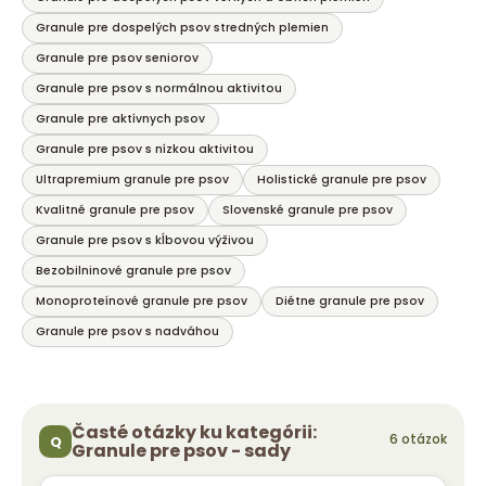
e
Granule pre dospelých psov stredných plemien
p
r
Granule pre psov seniorov
v
Granule pre psov s normálnou aktivitou
k
Granule pre aktívnych psov
y
Granule pre psov s nízkou aktivitou
v
ý
Ultrapremium granule pre psov
Holistické granule pre psov
p
Kvalitné granule pre psov
Slovenské granule pre psov
i
Granule pre psov s kĺbovou výživou
s
u
Bezobilninové granule pre psov
Monoproteínové granule pre psov
Diétne granule pre psov
Granule pre psov s nadváhou
Časté otázky ku kategórii:
Granule pre psov - sady