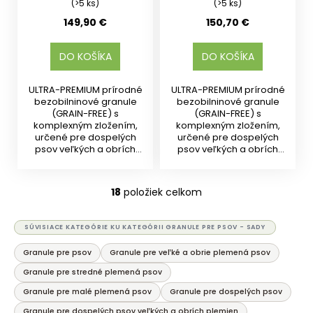
(>5 ks)
(>5 ks)
149,90 €
150,70 €
DO KOŠÍKA
DO KOŠÍKA
ULTRA-PREMIUM prírodné
ULTRA-PREMIUM prírodné
bezobilninové granule
bezobilninové granule
(GRAIN-FREE) s
(GRAIN-FREE) s
komplexným zložením,
komplexným zložením,
určené pre dospelých
určené pre dospelých
psov veľkých a obrích
psov veľkých a obrích
plemien od 15...
plemien od 15...
18
položiek celkom
O
v
l
SÚVISIACE KATEGÓRIE KU KATEGÓRII GRANULE PRE PSOV - SADY
á
Granule pre psov
Granule pre veľké a obrie plemená psov
d
a
Granule pre stredné plemená psov
c
Granule pre malé plemená psov
Granule pre dospelých psov
i
Granule pre dospelých psov veľkých a obrích plemien