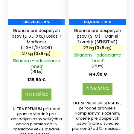
149,70 €
–9 %
161,90 €
–10 %
Granule pre dospelých
Granule pre dospelých
psov (L-XL-XXL) Losos +
psov (S-M) - Daniel
Morčacie
škvrnitý (SENSITIVE)
(LIGHT/SENIOR)
27kg (3x9kg)
27kg (3x9kg)
Skladom - odosielame
Skladom - odosielame
ihneď
ihneď
(>5 ks)
(>5 ks)
144,90 €
135,90 €
DO KOŠÍKA
DO KOŠÍKA
ULTRA PREMIUM SENSITIVE
prírodné granule s
ULTRA PREMIUM prírodné
komplexným zložením,
granule vhodné pre
určené pre dospelých
dospelých psov veľkých a
psov (malé a stredné
obrích plemien od 15
plemená) od 12 mesiacov
mesiacov veku. Ideálne
veku....