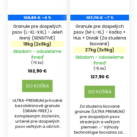
109,80 €
–6 %
137,70 €
–7 %
Granule pre dospelých
Granule pre dospelých
psov (L-XL-XXL) - Jeleň
psov (M-L-XL) - Kačka +
lesný (SENSITIVE)
Hus + Diviak (Za studena
lisované)
18kg (2x9kg)
27kg (3x9kg)
Skladom - odosielame
ihneď
Skladom - odosielame
(>5 ks)
ihneď
(>5 ks)
102,90 €
127,90 €
DO KOŠÍKA
DO KOŠÍKA
ULTRA-PREMIUM prírodné
bezobilninové granule
Za studena lisované
(GRAIN-FREE) s
granule (ULTRA PREMIUM)
komplexným zložením,
pre dospelých psov
určené pre dospelých
stredných a veľkých
psov veľkých a obrích
plemien. ✅ Výhody
plemien od 15...
technológie lisovania za...