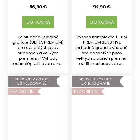
86,90 €
92,90 €
DO KOŠÍKA
DO KOŠÍKA
Za studena lisované
Vysoko komplexné ULTRA
granule (ULTRA PREMIUM)
PREMIUM SENSITIVE
pre dospelých psov
prírodné granule vhodné
stredných a veľkých
pre dospelých psov
plemien. ✅ Výhody
veľkých a obrích plemien
technológie lisovania za...
od 15 mesiacov veku....
SPÔSOB VÝROBY:
SPÔSOB VÝROBY:
EXTRUDOVANÉ
EXTRUDOVANÉ
BEZ OBILNÍN
BEZ OBILNÍN