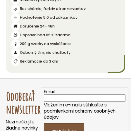
🏭
🌿
Bez chémie, farbív a konzervantov
⭐
Hodnotenie 5,0 od zákazníkov
🚚
Doručenie 24–48h
🎁
Doprava nad 85 € zdarma
🧪
200 g vzorky na vyskúšanie
👤
Odborný tím, nie chatboty
📋
Reklamácie do 3 dní
Z
á
Email
Odoberať
p
ä
Vložením e-mailu súhlasíte s
newsletter
t
podmienkami ochrany osobných
údajov.
i
Nezmeškajte
e
žiadne novinky