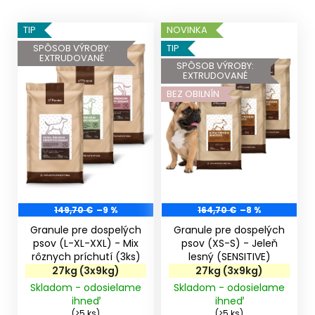
V
TIP
NOVINKA
ý
SPÔSOB VÝROBY:
TIP
EXTRUDOVANÉ
p
SPÔSOB VÝROBY:
EXTRUDOVANÉ
i
BEZ OBILNÍN
s
p
r
o
d
u
k
149,70 €
–9 %
164,70 €
–8 %
t
Granule pre dospelých
Granule pre dospelých
o
psov (L-XL-XXL) - Mix
psov (XS-S) - Jeleň
rôznych príchutí (3ks)
lesný (SENSITIVE)
v
27kg (3x9kg)
27kg (3x9kg)
Skladom - odosielame
Skladom - odosielame
ihneď
ihneď
(>5 ks)
(>5 ks)