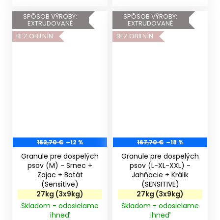
SPÔSOB VÝROBY:
SPÔSOB VÝROBY:
EXTRUDOVANÉ
EXTRUDOVANÉ
BEZ OBILNÍN
BEZ OBILNÍN
152,70 €
–12 %
167,70 €
–18 %
Granule pre dospelých
Granule pre dospelých
psov (M) - Srnec +
psov (L-XL-XXL) -
Zajac + Batát
Jahňacie + Králik
(Sensitive)
(SENSITIVE)
27kg (3x9kg)
27kg (3x9kg)
Skladom - odosielame
Skladom - odosielame
ihneď
ihneď