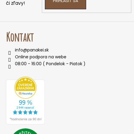
PRIHLÁSIŤ SA
či zľavy!
Kontakt
info
@
panakei.sk
Online podpora na webe
08:00 - 16:00 ( Pondelok - Piatok )