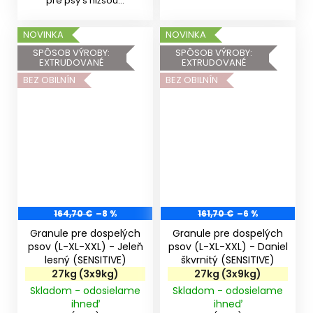
pre psy s nižšou...
NOVINKA
NOVINKA
SPÔSOB VÝROBY:
SPÔSOB VÝROBY:
EXTRUDOVANÉ
EXTRUDOVANÉ
BEZ OBILNÍN
BEZ OBILNÍN
164,70 €
–8 %
161,70 €
–6 %
Granule pre dospelých
Granule pre dospelých
psov (L-XL-XXL) - Jeleň
psov (L-XL-XXL) - Daniel
lesný (SENSITIVE)
škvrnitý (SENSITIVE)
27kg (3x9kg)
27kg (3x9kg)
Skladom - odosielame
Skladom - odosielame
ihneď
ihneď