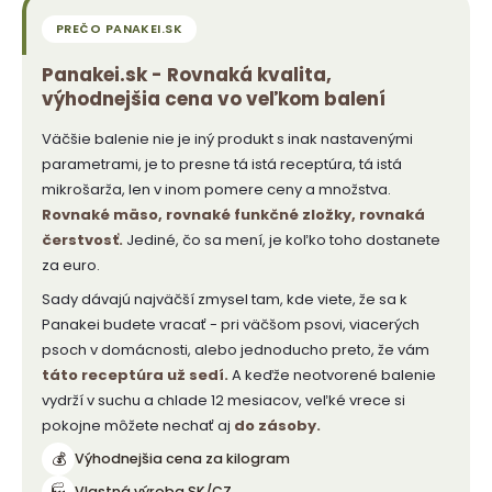
Panakei.sk - Rovnaká kvalita,
výhodnejšia cena vo veľkom balení
Väčšie balenie nie je iný produkt s inak nastavenými
parametrami, je to presne tá istá receptúra, tá istá
mikrošarža, len v inom pomere ceny a množstva.
Rovnaké mäso, rovnaké funkčné zložky, rovnaká
čerstvosť.
Jediné, čo sa mení, je koľko toho dostanete
za euro.
Sady dávajú najväčší zmysel tam, kde viete, že sa k
Panakei budete vracať - pri väčšom psovi, viacerých
psoch v domácnosti, alebo jednoducho preto, že vám
táto receptúra už sedí.
A keďže neotvorené balenie
vydrží v suchu a chlade 12 mesiacov, veľké vrece si
pokojne môžete nechať aj
do zásoby.
💰
Výhodnejšia cena za kilogram
Vlastná výroba SK/CZ