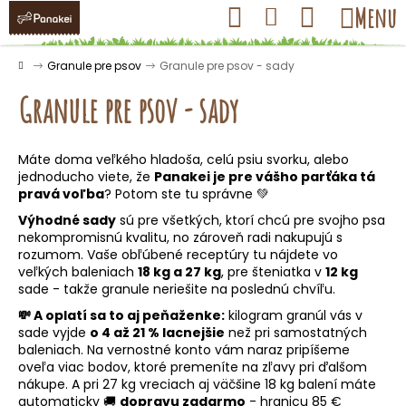
K
Prejsť
Hľadať
Nákupný
Menu
Prihlásenie
na
o
obsah
košík
Späť
Späť
š
Domov
Granule pre psov
Granule pre psov - sady
í
Granule pre psov - sady
k
Máte doma veľkého hladoša, celú psiu svorku, alebo
Č
jednoducho viete, že
Panakei je pre vášho parťáka tá
o
pravá voľba
? Potom ste tu správne 💚
p
Výhodné sady
sú pre všetkých, ktorí chcú pre svojho psa
nekompromisnú kvalitu, no zároveň radi nakupujú s
o
rozumom. Vaše obľúbené receptúry tu nájdete vo
t
veľkých baleniach
18 kg a 27 kg
, pre šteniatka v
12 kg
r
sade - takže granule neriešite na poslednú chvíľu.
e
💸 A oplatí sa to aj peňaženke:
kilogram granúl vás v
sade vyjde
o 4 až 21 % lacnejšie
než pri samostatných
b
baleniach. Na vernostné konto vám naraz pripíšeme
u
oveľa viac bodov, ktoré premeníte na zľavy pri ďalšom
j
nákupe. A pri 27 kg vreciach aj väčšine 18 kg balení máte
automaticky 🚚
dopravu zadarmo
- hranicu 85 €