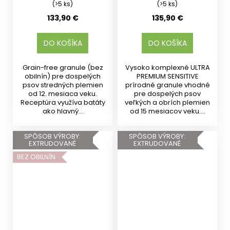
(>5 ks)
(>5 ks)
133,90 €
135,90 €
DO KOŠÍKA
DO KOŠÍKA
Grain-free granule (bez
Vysoko komplexné ULTRA
obilnín) pre dospelých
PREMIUM SENSITIVE
psov stredných plemien
prírodné granule vhodné
od 12. mesiaca veku.
pre dospelých psov
Receptúra využíva batáty
veľkých a obrích plemien
ako hlavný...
od 15 mesiacov veku....
SPÔSOB VÝROBY:
SPÔSOB VÝROBY:
EXTRUDOVANÉ
EXTRUDOVANÉ
BEZ OBILNÍN