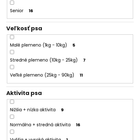
k
o
t
Senior
16
r
o
ú
č
v
Veľkosť psa
a
m
Malé plemeno (1kg - 10kg)
5
e
Stredné plemeno (10kg - 25kg)
7
Veľké plemeno (25kg - 90kg)
11
Aktivita psa
Nižšia + nízka aktivita
9
Normálna + stredná aktivita
16
Vyššia + vysoká aktivita
1