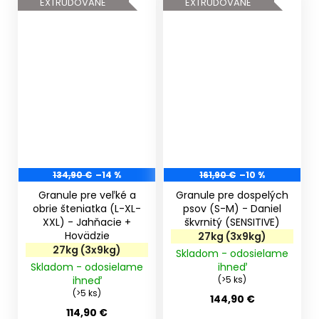
EXTRUDOVANÉ
EXTRUDOVANÉ
134,90 €
–14 %
161,90 €
–10 %
Granule pre veľké a
Granule pre dospelých
obrie šteniatka (L-XL-
psov (S-M) - Daniel
XXL) - Jahňacie +
škvrnitý (SENSITIVE)
Hovädzie
27kg (3x9kg)
27kg (3x9kg)
Skladom - odosielame
Skladom - odosielame
ihneď
ihneď
(>5 ks)
(>5 ks)
144,90 €
114,90 €