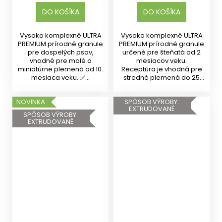
DO KOŠÍKA
DO KOŠÍKA
Vysoko komplexné ULTRA
Vysoko komplexné ULTRA
PREMIUM prírodné granule
PREMIUM prírodné granule
pre dospelých psov,
určené pre šteňatá od 2
vhodné pre malé a
mesiacov veku.
miniatúrne plemená od 10.
Receptúra je vhodná pre
mesiaca veku. ✅...
stredné plemená do 25
kg v...
NOVINKA
SPÔSOB VÝROBY:
EXTRUDOVANÉ
SPÔSOB VÝROBY:
EXTRUDOVANÉ