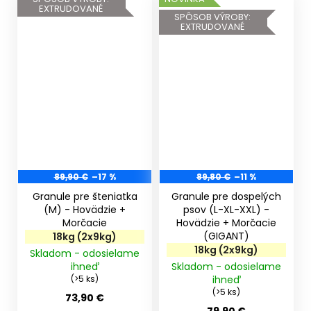
EXTRUDOVANÉ
SPÔSOB VÝROBY:
EXTRUDOVANÉ
89,90 €
–17 %
89,80 €
–11 %
Granule pre šteniatka
Granule pre dospelých
(M) - Hovädzie +
psov (L-XL-XXL) -
Morčacie
Hovädzie + Morčacie
(GIGANT)
18kg (2x9kg)
18kg (2x9kg)
Skladom - odosielame
ihneď
Skladom - odosielame
(>5 ks)
ihneď
(>5 ks)
73,90 €