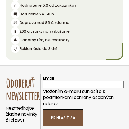
⭐
Hodnotenie 5,0 od zákazníkov
🚚
Doručenie 24–48h
🎁
Doprava nad 85 € zdarma
🧪
200 g vzorky na vyskúšanie
👤
Odborný tím, nie chatboty
📋
Reklamácie do 3 dní
Z
á
Email
Odoberať
p
ä
Vložením e-mailu súhlasíte s
newsletter
t
podmienkami ochrany osobných
údajov.
i
Nezmeškajte
e
žiadne novinky
PRIHLÁSIŤ SA
či zľavy!