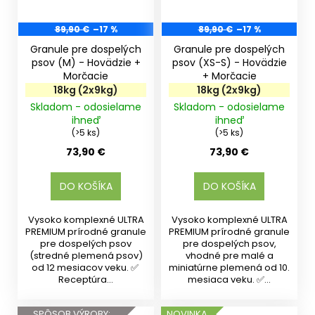
89,90 €
–17 %
89,90 €
–17 %
Granule pre dospelých
Granule pre dospelých
psov (M) - Hovädzie +
psov (XS-S) - Hovädzie
Morčacie
+ Morčacie
18kg (2x9kg)
18kg (2x9kg)
Skladom - odosielame
Skladom - odosielame
ihneď
ihneď
(>5 ks)
(>5 ks)
73,90 €
73,90 €
DO KOŠÍKA
DO KOŠÍKA
Vysoko komplexné ULTRA
Vysoko komplexné ULTRA
PREMIUM prírodné granule
PREMIUM prírodné granule
pre dospelých psov
pre dospelých psov,
(stredné plemená psov)
vhodné pre malé a
od 12 mesiacov veku. ✅
miniatúrne plemená od 10.
Receptúra...
mesiaca veku. ✅...
SPÔSOB VÝROBY:
NOVINKA