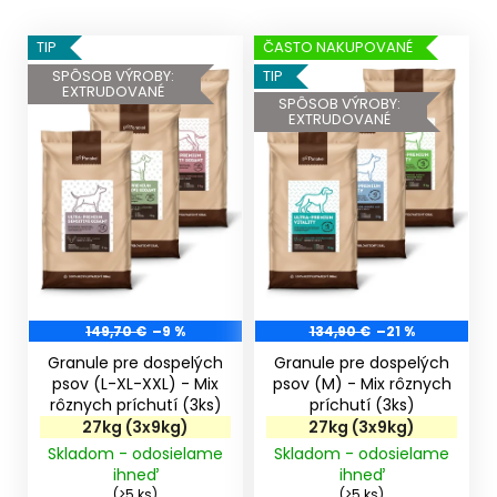
V
TIP
ČASTO NAKUPOVANÉ
ý
SPÔSOB VÝROBY:
TIP
EXTRUDOVANÉ
p
SPÔSOB VÝROBY:
EXTRUDOVANÉ
i
s
p
r
o
d
u
k
149,70 €
–9 %
134,90 €
–21 %
t
Granule pre dospelých
Granule pre dospelých
o
psov (L-XL-XXL) - Mix
psov (M) - Mix rôznych
rôznych príchutí (3ks)
príchutí (3ks)
v
27kg (3x9kg)
27kg (3x9kg)
Skladom - odosielame
Skladom - odosielame
ihneď
ihneď
(>5 ks)
(>5 ks)