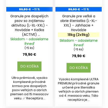
89,80 €
–11 %
89,90 €
–11 %
Granule pre dospelých
Granule pre veľké a
psov so zvýšenou
obrie šteniatka (L-XL-
aktivitou (L-XL-XXL) -
XXL) - Jahňacie +
Hovädzie + Kačka
Hovädzie
(ACTIVE)
18kg (2x9kg)
Skladom - odosielame
18kg (2x9kg)
Skladom - odosielame
ihneď
ihneď
(>5 ks)
(>5 ks)
79,90 €
79,90 €
DO KOŠÍKA
DO KOŠÍKA
Ultra prémiové, vysoko
Vysoko komplexné ULTRA
komplexné prírodné
PREMIUM prírodné granule
krmivo pre dospelých
určené pre šteniatka
psov veľkých a obrích
veľkých a obrích plemien
plemien od 15 mesiacov
od 4. mesiaca veku. Táto
veku. ✅ Receptúra...
receptúra je...