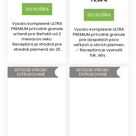
79,90 €
DO KOŠÍKA
DO KOŠÍKA
Vysoko komplexné ULTRA
PREMIUM prírodné granule
Vysoko komplexné ULTRA
určené pre šteňatá od 2
PREMIUM prírodné granule
mesiacov veku.
pre dospelých psov
Receptúra je vhodná pre
veľkých a obrích plemien.
stredné plemená do 25
✅ Receptúra je vyvinutá
kg v...
tak, aby...
SPÔSOB VÝROBY:
SPÔSOB VÝROBY:
EXTRUDOVANÉ
EXTRUDOVANÉ