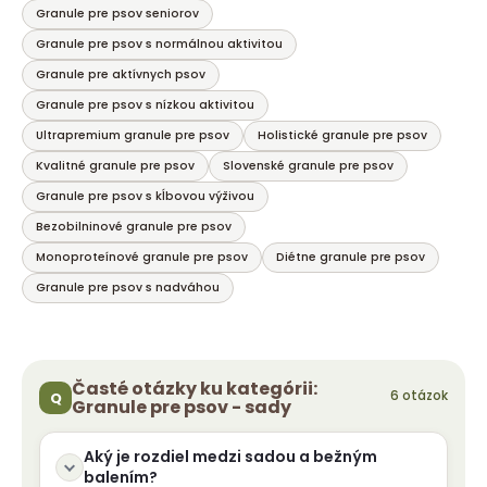
r
Granule pre psov seniorov
v
Granule pre psov s normálnou aktivitou
k
Granule pre aktívnych psov
y
Granule pre psov s nízkou aktivitou
v
ý
Ultrapremium granule pre psov
Holistické granule pre psov
p
Kvalitné granule pre psov
Slovenské granule pre psov
i
Granule pre psov s kĺbovou výživou
s
u
Bezobilninové granule pre psov
Monoproteínové granule pre psov
Diétne granule pre psov
Granule pre psov s nadváhou
Časté otázky ku kategórii:
Granule pre psov - sady
Aký je rozdiel medzi sadou a bežným
balením?