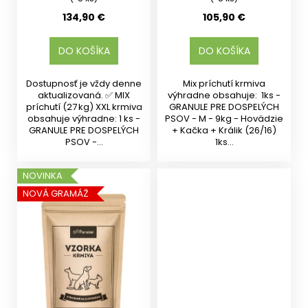
134,90 €
105,90 €
DO KOŠÍKA
DO KOŠÍKA
Dostupnosť je vždy denne
Mix príchutí krmiva
aktualizovaná. ✅ MIX
výhradne obsahuje: 1ks -
príchutí (27 kg) XXL krmiva
GRANULE PRE DOSPELÝCH
obsahuje výhradne: 1 ks -
PSOV - M - 9kg - Hovädzie
GRANULE PRE DOSPELÝCH
+ Kačka + Králik (26/16)
PSOV -...
1ks...
NOVINKA
NOVÁ GRAMÁŽ