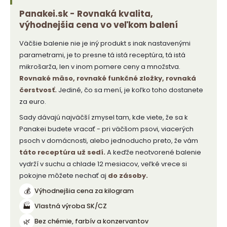
Panakei.sk - Rovnaká kvalita,
výhodnejšia cena vo veľkom balení
Väčšie balenie nie je iný produkt s inak nastavenými
parametrami, je to presne tá istá receptúra, tá istá
mikrošarža, len v inom pomere ceny a množstva.
Rovnaké mäso, rovnaké funkčné zložky, rovnaká
čerstvosť.
Jediné, čo sa mení, je koľko toho dostanete
za euro.
Sady dávajú najväčší zmysel tam, kde viete, že sa k
Panakei budete vracať - pri väčšom psovi, viacerých
psoch v domácnosti, alebo jednoducho preto, že vám
táto receptúra už sedí.
A keďže neotvorené balenie
vydrží v suchu a chlade 12 mesiacov, veľké vrece si
pokojne môžete nechať aj
do zásoby.
💰
Výhodnejšia cena za kilogram
🏭
Vlastná výroba SK/CZ
🌿
Bez chémie, farbív a konzervantov