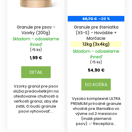
68,70 €
–20 %
Granule pre psov -
Granule pre šteniatka
Vzorky (200g)
(XS-S) - Hovädzie +
Morčacie
Skladom - odosielame
12kg (3x4kg)
ihneď
(>5 ks)
Skladom - odosielame
ihneď
1,99 €
(>5 ks)
54,90 €
DETAIL
DO KOŠÍKA
Vzorky granúl pre psov
slúžia predovšetkým na
otestovanie chutnosti a
Vysoko komplexné ULTRA
veľkosti granúl, aby ste
PREMIUM prírodné granule
zistili, či budú granule
vhodné pre šteniatka vo
psovi vyhovovať....
vývine od 2 mesiacov
(malé plemená
psov). ✅ Receptúra...