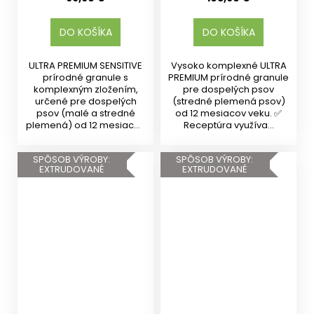
DO KOŠÍKA
DO KOŠÍKA
ULTRA PREMIUM SENSITIVE
Vysoko komplexné ULTRA
prírodné granule s
PREMIUM prírodné granule
komplexným zložením,
pre dospelých psov
určené pre dospelých
(stredné plemená psov)
psov (malé a stredné
od 12 mesiacov veku. ✅
plemená) od 12 mesiacov
Receptúra využíva...
veku....
SPÔSOB VÝROBY:
SPÔSOB VÝROBY:
EXTRUDOVANÉ
EXTRUDOVANÉ