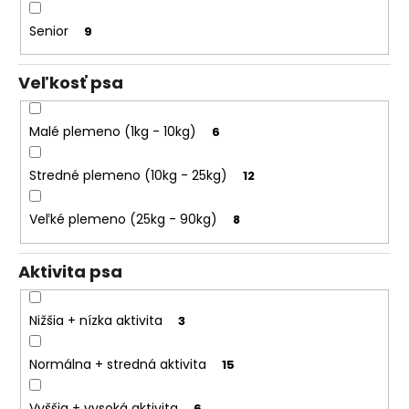
k
o
t
Senior
9
r
o
ú
č
v
Veľkosť psa
a
m
Malé plemeno (1kg - 10kg)
6
e
Stredné plemeno (10kg - 25kg)
12
Veľké plemeno (25kg - 90kg)
8
Aktivita psa
Nižšia + nízka aktivita
3
Normálna + stredná aktivita
15
Vyššia + vysoká aktivita
6