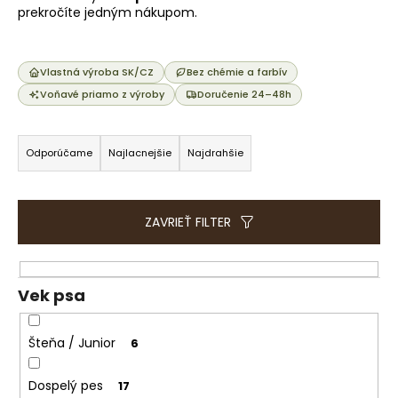
e
prekročíte jedným nákupom.
t
e
n
Vlastná výroba SK/CZ
Bez chémie a farbív
á
Voňavé priamo z výroby
Doručenie 24–48h
j
R
s
a
Odporúčame
Najlacnejšie
Najdrahšie
ť
d
?
e
n
ZAVRIEŤ FILTER
i
e
HĽADAŤ
p
Vek psa
r
o
Šteňa / Junior
6
O
d
d
u
Dospelý pes
17
p