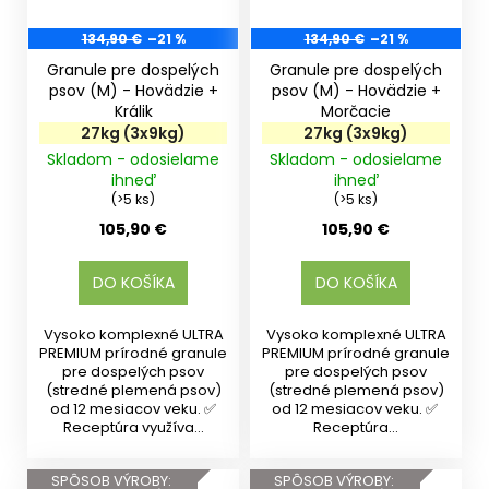
134,90 €
–21 %
134,90 €
–21 %
Granule pre dospelých
Granule pre dospelých
psov (M) - Hovädzie +
psov (M) - Hovädzie +
Králik
Morčacie
27kg (3x9kg)
27kg (3x9kg)
Skladom - odosielame
Skladom - odosielame
ihneď
ihneď
(>5 ks)
(>5 ks)
105,90 €
105,90 €
DO KOŠÍKA
DO KOŠÍKA
Vysoko komplexné ULTRA
Vysoko komplexné ULTRA
PREMIUM prírodné granule
PREMIUM prírodné granule
pre dospelých psov
pre dospelých psov
(stredné plemená psov)
(stredné plemená psov)
od 12 mesiacov veku. ✅
od 12 mesiacov veku. ✅
Receptúra využíva...
Receptúra...
SPÔSOB VÝROBY:
SPÔSOB VÝROBY: