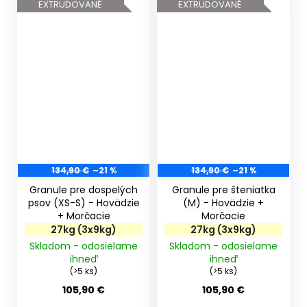
EXTRUDOVANÉ
EXTRUDOVANÉ
134,90 €
–21 %
134,90 €
–21 %
Granule pre dospelých
Granule pre šteniatka
psov (XS-S) - Hovädzie
(M) - Hovädzie +
+ Morčacie
Morčacie
27kg (3x9kg)
27kg (3x9kg)
Skladom - odosielame
Skladom - odosielame
ihneď
ihneď
(>5 ks)
(>5 ks)
105,90 €
105,90 €