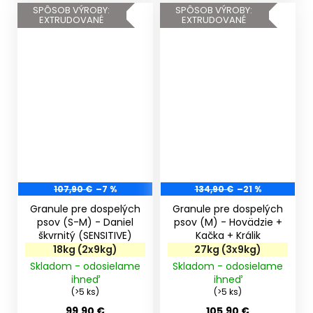
SPÔSOB VÝROBY:
SPÔSOB VÝROBY:
EXTRUDOVANÉ
EXTRUDOVANÉ
107,90 €
–7 %
134,90 €
–21 %
Granule pre dospelých
Granule pre dospelých
psov (S-M) - Daniel
psov (M) - Hovädzie +
škvrnitý (SENSITIVE)
Kačka + Králik
18kg (2x9kg)
27kg (3x9kg)
Skladom - odosielame
Skladom - odosielame
ihneď
ihneď
(>5 ks)
(>5 ks)
99,90 €
105,90 €