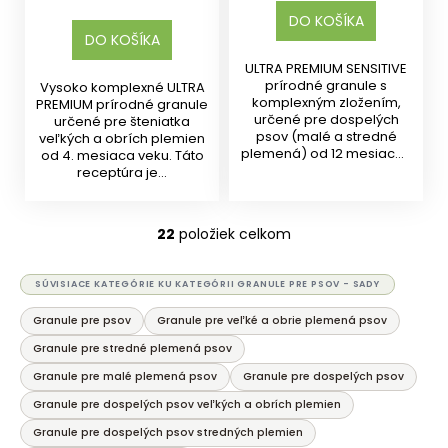
DO KOŠÍKA
DO KOŠÍKA
ULTRA PREMIUM SENSITIVE
prírodné granule s
Vysoko komplexné ULTRA
komplexným zložením,
PREMIUM prírodné granule
určené pre dospelých
určené pre šteniatka
psov (malé a stredné
veľkých a obrích plemien
plemená) od 12 mesiacov
od 4. mesiaca veku. Táto
veku....
receptúra je...
22
položiek celkom
O
v
l
SÚVISIACE KATEGÓRIE KU KATEGÓRII GRANULE PRE PSOV - SADY
á
Granule pre psov
Granule pre veľké a obrie plemená psov
d
a
Granule pre stredné plemená psov
c
Granule pre malé plemená psov
Granule pre dospelých psov
i
Granule pre dospelých psov veľkých a obrích plemien
e
Granule pre dospelých psov stredných plemien
p