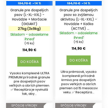
134,70 €
–14 %
134,70 €
–14 %
Granule pre dospelých
Granule pre dospelých
psov (L-XL-XXL) -
psov so zvýšenou
Hovädzie + Morčacie
aktivitou (L-XL-XXL) -
(GIGANT)
Hovädzie + Kačka
(ACTIVE)
27kg (3x9kg)
Skladom - odosielame
27kg (3x9kg)
Skladom - odosielame
ihneď
ihneď
(>5 ks)
(>5 ks)
114,90 €
114,90 €
DO KOŠÍKA
DO KOŠÍKA
Ultra prémiové, vysoko
Vysoko komplexné ULTRA
komplexné prírodné
PREMIUM prírodné granule
krmivo pre dospelých
pre dospelých psov
psov veľkých a obrích
veľkých a obrích plemien.
plemien od 15 mesiacov
✅ Receptúra je vyvinutá
veku. ✅ Receptúra...
tak, aby...
SPÔSOB VÝROBY:
SPÔSOB VÝROBY: