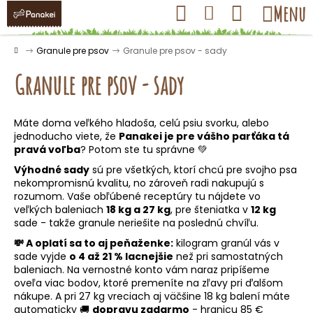
K
Prejsť
Hľadať
Nákupný
Menu
Prihlásenie
na
o
obsah
košík
Späť
Späť
š
Domov
Granule pre psov
Granule pre psov - sady
í
Granule pre psov - sady
k
Máte doma veľkého hladoša, celú psiu svorku, alebo
Č
jednoducho viete, že
Panakei je pre vášho parťáka tá
o
pravá voľba
? Potom ste tu správne 💚
p
Výhodné sady
sú pre všetkých, ktorí chcú pre svojho psa
nekompromisnú kvalitu, no zároveň radi nakupujú s
o
rozumom. Vaše obľúbené receptúry tu nájdete vo
t
veľkých baleniach
18 kg a 27 kg
, pre šteniatka v
12 kg
r
sade - takže granule neriešite na poslednú chvíľu.
e
💸 A oplatí sa to aj peňaženke:
kilogram granúl vás v
sade vyjde
o 4 až 21 % lacnejšie
než pri samostatných
b
baleniach. Na vernostné konto vám naraz pripíšeme
u
oveľa viac bodov, ktoré premeníte na zľavy pri ďalšom
j
nákupe. A pri 27 kg vreciach aj väčšine 18 kg balení máte
automaticky 🚚
dopravu zadarmo
- hranicu 85 €