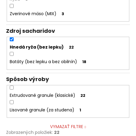
Zverinové mäso (MIX)
3
Zdroj sacharidov
Hnedá ryža (bez lepku)
22
Batáty (bez lepku a bez obilnín)
18
Spôsob výroby
Extrudované granule (klasické)
22
Lisované granule (za studena)
1
VYMAZAŤ FILTRE
Zobrazených položiek:
22