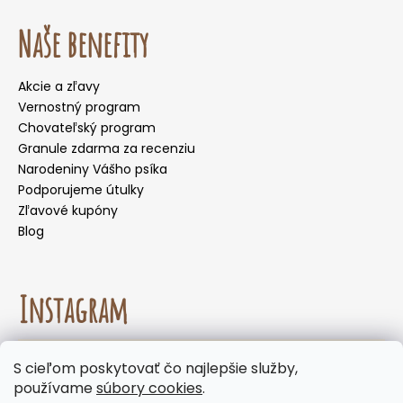
Naše benefity
Akcie a zľavy
Vernostný program
Chovateľský program
Granule zdarma za recenziu
Narodeniny Vášho psíka
Podporujeme útulky
Zľavové kupóny
Blog
Instagram
☀️🌡️ Odporúčanie na letné mesiace. Počas letných
S cieľom poskytovať čo najlepšie služby,
mesiacov neodporúčame voliť doručenie do
Sledovať na Instagrame
používame
súbory cookies
.
samoobslužných boxov, kde môžu byť zásielky