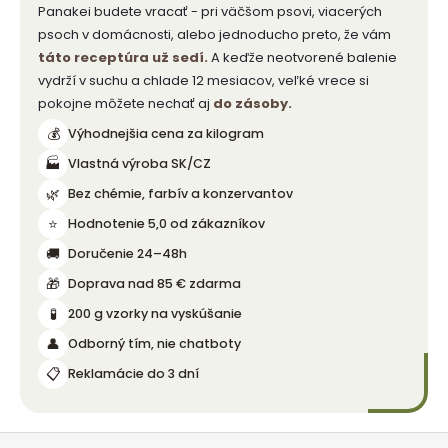
Panakei budete vracať - pri väčšom psovi, viacerých
psoch v domácnosti, alebo jednoducho preto, že vám
táto receptúra už sedí.
A keďže neotvorené balenie
vydrží v suchu a chlade 12 mesiacov, veľké vrece si
pokojne môžete nechať aj
do zásoby.
💰
Výhodnejšia cena za kilogram
🏭
Vlastná výroba SK/CZ
🌿
Bez chémie, farbív a konzervantov
⭐
Hodnotenie 5,0 od zákazníkov
🚚
Doručenie 24–48h
🎁
Doprava nad 85 € zdarma
🧪
200 g vzorky na vyskúšanie
👤
Odborný tím, nie chatboty
📋
Reklamácie do 3 dní
Z