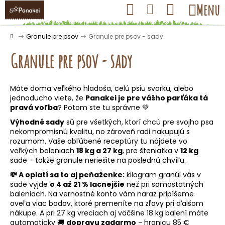
K
Prejsť
Hľadať
Nákupný
Menu
Prihlásenie
na
o
obsah
košík
Späť
Späť
š
Domov
Granule pre psov
Granule pre psov - sady
í
Granule pre psov - sady
k
Máte doma veľkého hladoša, celú psiu svorku, alebo
Č
jednoducho viete, že
Panakei je pre vášho parťáka tá
o
pravá voľba
? Potom ste tu správne 💚
p
Výhodné sady
sú pre všetkých, ktorí chcú pre svojho psa
nekompromisnú kvalitu, no zároveň radi nakupujú s
o
rozumom. Vaše obľúbené receptúry tu nájdete vo
t
veľkých baleniach
18 kg a 27 kg
, pre šteniatka v
12 kg
r
sade - takže granule neriešite na poslednú chvíľu.
e
💸 A oplatí sa to aj peňaženke:
kilogram granúl vás v
sade vyjde
o 4 až 21 % lacnejšie
než pri samostatných
b
baleniach. Na vernostné konto vám naraz pripíšeme
u
oveľa viac bodov, ktoré premeníte na zľavy pri ďalšom
j
nákupe. A pri 27 kg vreciach aj väčšine 18 kg balení máte
automaticky 🚚
dopravu zadarmo
- hranicu 85 €