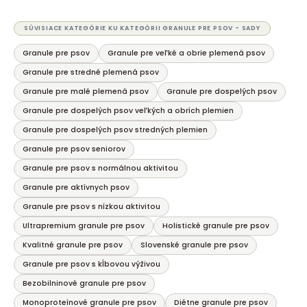
O
v
l
SÚVISIACE KATEGÓRIE KU KATEGÓRII GRANULE PRE PSOV - SADY
á
Granule pre psov
Granule pre veľké a obrie plemená psov
d
a
Granule pre stredné plemená psov
c
Granule pre malé plemená psov
Granule pre dospelých psov
i
Granule pre dospelých psov veľkých a obrích plemien
e
Granule pre dospelých psov stredných plemien
p
r
Granule pre psov seniorov
v
Granule pre psov s normálnou aktivitou
k
Granule pre aktívnych psov
y
Granule pre psov s nízkou aktivitou
v
ý
Ultrapremium granule pre psov
Holistické granule pre psov
p
Kvalitné granule pre psov
Slovenské granule pre psov
i
Granule pre psov s kĺbovou výživou
s
u
Bezobilninové granule pre psov
Monoproteínové granule pre psov
Diétne granule pre psov