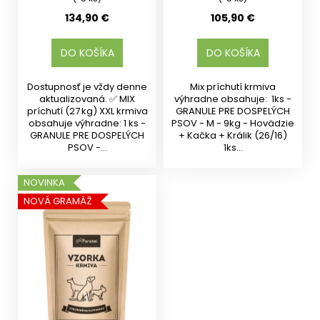
134,90 €
105,90 €
DO KOŠÍKA
DO KOŠÍKA
Dostupnosť je vždy denne
Mix príchutí krmiva
aktualizovaná. ✅ MIX
výhradne obsahuje: 1ks -
príchutí (27 kg) XXL krmiva
GRANULE PRE DOSPELÝCH
obsahuje výhradne: 1 ks -
PSOV - M - 9kg - Hovädzie
GRANULE PRE DOSPELÝCH
+ Kačka + Králik (26/16)
PSOV -...
1ks...
NOVINKA
NOVÁ GRAMÁŽ