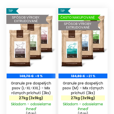
V
TIP
TIP
ý
SPÔSOB VÝROBY:
ČASTO NAKUPOVANÉ
EXTRUDOVANÉ
p
SPÔSOB VÝROBY:
EXTRUDOVANÉ
i
s
p
r
o
d
u
k
149,70 €
–9 %
134,90 €
–21 %
t
Granule pre dospelých
Granule pre dospelých
o
psov (L-XL-XXL) - Mix
psov (M) - Mix rôznych
rôznych príchutí (3ks)
príchutí (3ks)
v
27kg (3x9kg)
27kg (3x9kg)
Skladom - odosielame
Skladom - odosielame
ihneď
ihneď
(>5 ks)
(>5 ks)