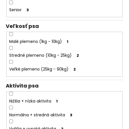
k
o
t
Senior
3
r
o
ú
č
v
Veľkosť psa
a
m
Malé plemeno (1kg - 10kg)
1
e
Stredné plemeno (10kg - 25kg)
2
Veľké plemeno (25kg - 90kg)
2
Aktivita psa
Nižšia + nízka aktivita
1
Normálna + stredná aktivita
3
Vyššia + vysoká aktivita
2