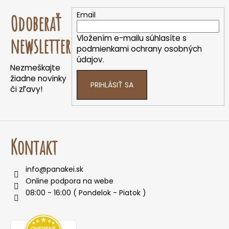
á
Email
Odoberať
p
ä
Vložením e-mailu súhlasíte s
newsletter
t
podmienkami ochrany osobných
údajov.
i
Nezmeškajte
e
žiadne novinky
PRIHLÁSIŤ SA
či zľavy!
Kontakt
info
@
panakei.sk
Online podpora na webe
08:00 - 16:00 ( Pondelok - Piatok )