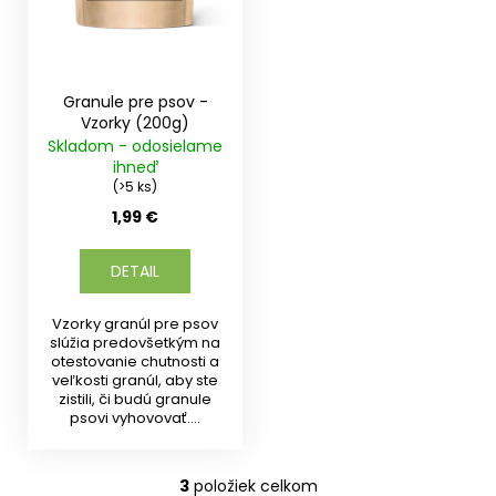
Granule pre psov -
Vzorky (200g)
Skladom - odosielame
ihneď
(>5 ks)
1,99 €
DETAIL
Vzorky granúl pre psov
slúžia predovšetkým na
otestovanie chutnosti a
veľkosti granúl, aby ste
zistili, či budú granule
psovi vyhovovať....
3
položiek celkom