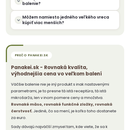
balenie?
Môžem namiesto jedného veľkého vreca
kúpiť viac menších?
Panakei.sk - Rovnaká kvalita,
výhodnejšia cena vo veľkom balení
Väčšie balenie nie je iný produkt s inak nastavenými
parametrami, je to presne tá istá receptúra, tá istá
mikrošarža, len v inom pomere ceny a množstva.
Rovnaké mäso, rovnaké funkčné zložky, rovnaká
čerstvosť.
Jediné, čo sa mení, je koľko toho dostanete
za euro.
Sady dávajú najväčší zmysel tam, kde viete, že sa k