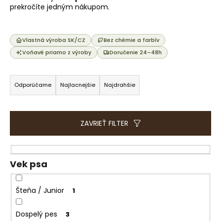
e
prekročíte jedným nákupom.
t
e
n
Vlastná výroba SK/CZ
Bez chémie a farbív
á
Voňavé priamo z výroby
Doručenie 24–48h
j
R
s
a
Odporúčame
Najlacnejšie
Najdrahšie
ť
d
?
e
n
ZAVRIEŤ FILTER
i
e
HĽADAŤ
p
Vek psa
r
o
Šteňa / Junior
1
O
d
d
u
Dospelý pes
3
p