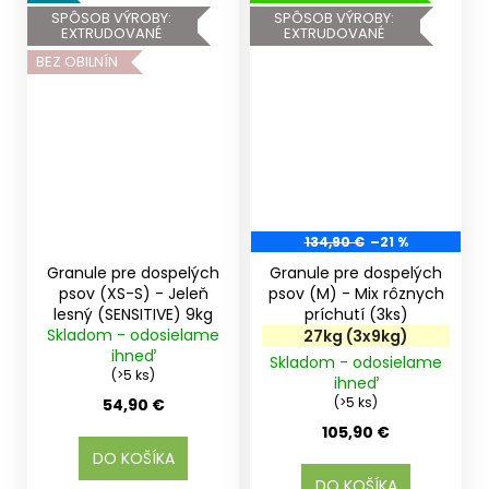
SPÔSOB VÝROBY:
SPÔSOB VÝROBY:
EXTRUDOVANÉ
EXTRUDOVANÉ
BEZ OBILNÍN
134,90 €
–21 %
Granule pre dospelých
Granule pre dospelých
psov (XS-S) - Jeleň
psov (M) - Mix rôznych
lesný (SENSITIVE) 9kg
príchutí (3ks)
Skladom - odosielame
27kg (3x9kg)
ihneď
Skladom - odosielame
(>5 ks)
ihneď
(>5 ks)
54,90 €
105,90 €
DO KOŠÍKA
DO KOŠÍKA