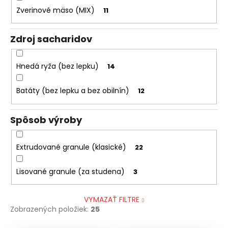
Zverinové mäso (MIX)
11
Zdroj sacharidov
Hnedá ryža (bez lepku)
14
Batáty (bez lepku a bez obilnín)
12
Spôsob výroby
Extrudované granule (klasické)
22
Lisované granule (za studena)
3
VYMAZAŤ FILTRE
Zobrazených položiek:
25