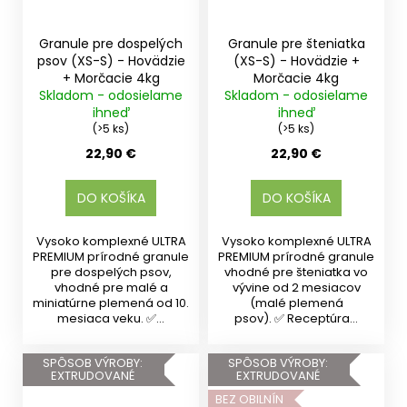
Granule pre dospelých
Granule pre šteniatka
psov (XS-S) - Hovädzie
(XS-S) - Hovädzie +
+ Morčacie 4kg
Morčacie 4kg
Skladom - odosielame
Skladom - odosielame
ihneď
ihneď
(>5 ks)
(>5 ks)
22,90 €
22,90 €
DO KOŠÍKA
DO KOŠÍKA
Vysoko komplexné ULTRA
Vysoko komplexné ULTRA
PREMIUM prírodné granule
PREMIUM prírodné granule
pre dospelých psov,
vhodné pre šteniatka vo
vhodné pre malé a
vývine od 2 mesiacov
miniatúrne plemená od 10.
(malé plemená
mesiaca veku. ✅...
psov). ✅ Receptúra...
SPÔSOB VÝROBY:
SPÔSOB VÝROBY:
EXTRUDOVANÉ
EXTRUDOVANÉ
BEZ OBILNÍN