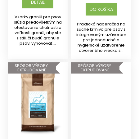
DETAIL
DO KOŠÍKA
Vzorky granúl pre psov
slúžia predovšetkým na
Praktická naberačka na
otestovanie chutnosti a
suché krmivo pre psov s
veľkosti granúl, aby ste
integrovaným uzáverom
zistili, či budú granule
pre jednoduché a
psovi vyhovovať....
hygienické uzatvorenie
otvoreného vrecka s...
SPÔSOB VÝROBY:
SPÔSOB VÝROBY:
EXTRUDOVANÉ
EXTRUDOVANÉ