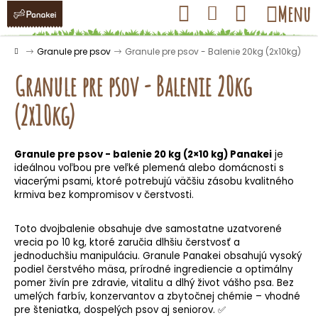
K
Prejsť
Hľadať
Nákupný
Menu
Prihlásenie
na
o
obsah
košík
Späť
Späť
š
Domov
Granule pre psov
Granule pre psov - Balenie 20kg (2x10kg)
í
Granule pre psov - Balenie 20kg
k
(2x10kg)
Č
o
Granule pre psov - balenie 20 kg (2×10 kg) Panakei
je
ideálnou voľbou pre veľké plemená alebo domácnosti s
p
viacerými psami, ktoré potrebujú väčšiu zásobu kvalitného
o
krmiva bez kompromisov v čerstvosti.
t
r
Toto dvojbalenie obsahuje dve samostatne uzatvorené
e
vrecia po 10 kg, ktoré zaručia dlhšiu čerstvosť a
jednoduchšiu manipuláciu. Granule Panakei obsahujú vysoký
b
podiel čerstvého mäsa, prírodné ingrediencie a optimálny
u
pomer živín pre zdravie, vitalitu a dlhý život vášho psa. Bez
umelých farbív, konzervantov a zbytočnej chémie – vhodné
j
pre šteniatka, dospelých psov aj seniorov. ✅