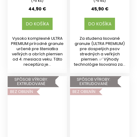
(>5 ks)
(>5 ks)
44,90 €
45,90 €
DO KOŠÍKA
DO KOŠÍKA
Vysoko komplexné ULTRA
Za studena lisované
PREMIUM prírodné granule
granule (ULTRA PREMIUM)
určené pre šteniatka
pre dospelých psov
veľkých a obrích plemien
stredných a veľkých
od 4. mesiaca veku. Táto
plemien. ✅ Výhody
receptúra je...
technológie lisovania za...
SPÔSOB VÝROBY:
SPÔSOB VÝROBY:
EXTRUDOVANÉ
EXTRUDOVANÉ
BEZ OBILNÍN
BEZ OBILNÍN