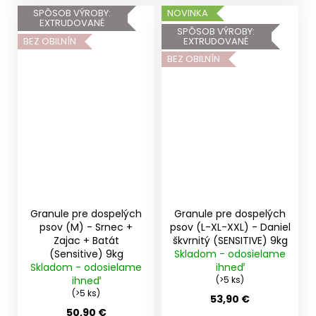
SPÔSOB VÝROBY:
NOVINKA
EXTRUDOVANÉ
SPÔSOB VÝROBY:
BEZ OBILNÍN
EXTRUDOVANÉ
BEZ OBILNÍN
Granule pre dospelých
Granule pre dospelých
psov (M) - Srnec +
psov (L-XL-XXL) - Daniel
Zajac + Batát
škvrnitý (SENSITIVE) 9kg
(Sensitive) 9kg
Skladom - odosielame
Skladom - odosielame
ihneď
ihneď
(>5 ks)
(>5 ks)
53,90 €
50,90 €