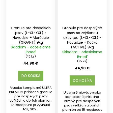
Granule pre dospelých
Granule pre dospelých
psov (L-XL-XXL) -
psov so zvýšenou
Hovädzie + Morčacie
aktivitou (L-XL-XXL) -
(GIGANT) 9kg
Hovädzie + Kačka
Skladom - odosielame
(ACTIVE) 9kg
ihneď
Skladom - odosielame
(>5 ks)
ihneď
(>5 ks)
44,90 €
44,90 €
DO KOŠÍKA
DO KOŠÍKA
Vysoko komplexné ULTRA
PREMIUM prírodné granule
Ultra prémiové, vysoko
pre dospelých psov
komplexné prírodné
veľkých a obrích plemien.
krmivo pre dospelých
✅ Receptúra je vyvinutá
psov veľkých a obrích
tak, aby...
plemien od 15 mesiacov