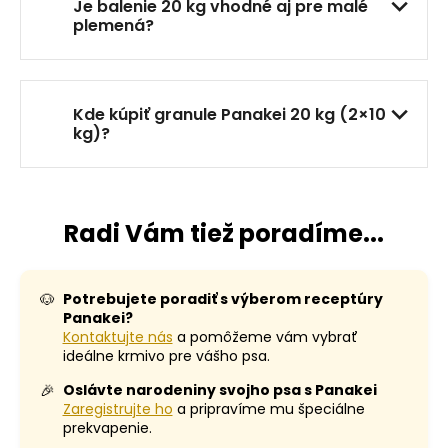
Je balenie 20 kg vhodné aj pre malé
plemená?
Kde kúpiť granule Panakei 20 kg (2×10
kg)?
Radi Vám tiež poradíme...
🐶
Potrebujete poradiť s výberom receptúry
Panakei?
Kontaktujte nás
a pomôžeme vám vybrať
ideálne krmivo pre vášho psa.
🎉
Oslávte narodeniny svojho psa s Panakei
Zaregistrujte ho
a pripravíme mu špeciálne
prekvapenie.