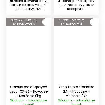
(stredné plemená psov)
(stredné plemená psov)
od 12 mesiacov veku. ✅
od 12 mesiacov veku. ✅
Receptúra využíva...
Receptúra...
SPÔSOB VÝROBY:
SPÔSOB VÝROBY:
EXTRUDOVANÉ
EXTRUDOVANÉ
Granule pre dospelých
Granule pre šteniatka
psov (XS-S) - Hovädzie
(M) - Hovädzie +
+ Morčacie 9kg
Morčacie 9kg
Skladom - odosielame
Skladom - odosielame
ihneď
ihneď