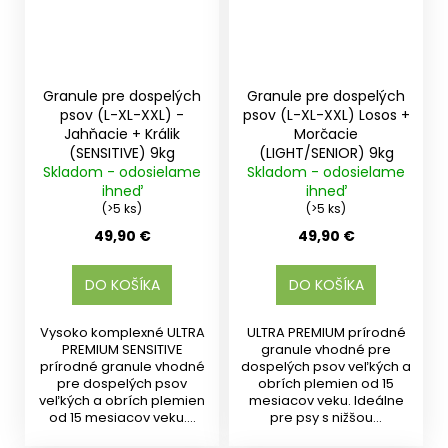
Granule pre dospelých
Granule pre dospelých
psov (L-XL-XXL) -
psov (L-XL-XXL) Losos +
Jahňacie + Králik
Morčacie
(SENSITIVE) 9kg
(LIGHT/SENIOR) 9kg
Skladom - odosielame
Skladom - odosielame
ihneď
ihneď
(>5 ks)
(>5 ks)
49,90 €
49,90 €
DO KOŠÍKA
DO KOŠÍKA
Vysoko komplexné ULTRA
ULTRA PREMIUM prírodné
PREMIUM SENSITIVE
granule vhodné pre
prírodné granule vhodné
dospelých psov veľkých a
pre dospelých psov
obrích plemien od 15
veľkých a obrích plemien
mesiacov veku. Ideálne
od 15 mesiacov veku....
pre psy s nižšou...