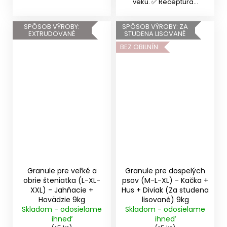
veku. ✅ Receptúra...
SPÔSOB VÝROBY:
SPÔSOB VÝROBY: ZA
EXTRUDOVANÉ
STUDENA LISOVANÉ
BEZ OBILNÍN
Granule pre veľké a
Granule pre dospelých
obrie šteniatka (L-XL-
psov (M-L-XL) - Kačka +
XXL) - Jahňacie +
Hus + Diviak (Za studena
Hovädzie 9kg
lisované) 9kg
Skladom - odosielame
Skladom - odosielame
ihneď
ihneď