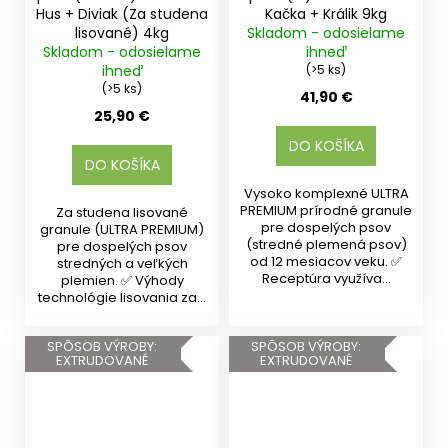
Hus + Diviak (Za studena
Kačka + Králik 9kg
lisované) 4kg
Skladom - odosielame
Skladom - odosielame
ihneď
ihneď
(>5 ks)
(>5 ks)
41,90 €
25,90 €
DO KOŠÍKA
DO KOŠÍKA
Vysoko komplexné ULTRA
PREMIUM prírodné granule
Za studena lisované
pre dospelých psov
granule (ULTRA PREMIUM)
(stredné plemená psov)
pre dospelých psov
od 12 mesiacov veku. ✅
stredných a veľkých
Receptúra využíva...
plemien. ✅ Výhody
technológie lisovania za...
SPÔSOB VÝROBY:
SPÔSOB VÝROBY:
EXTRUDOVANÉ
EXTRUDOVANÉ