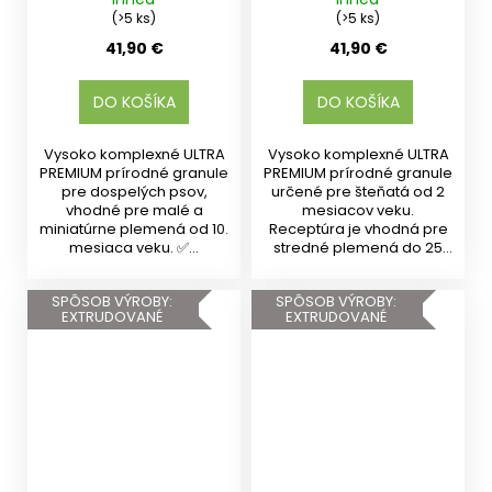
(>5 ks)
(>5 ks)
41,90 €
41,90 €
DO KOŠÍKA
DO KOŠÍKA
Vysoko komplexné ULTRA
Vysoko komplexné ULTRA
PREMIUM prírodné granule
PREMIUM prírodné granule
pre dospelých psov,
určené pre šteňatá od 2
vhodné pre malé a
mesiacov veku.
miniatúrne plemená od 10.
Receptúra je vhodná pre
mesiaca veku. ✅...
stredné plemená do 25
kg v...
SPÔSOB VÝROBY:
SPÔSOB VÝROBY:
EXTRUDOVANÉ
EXTRUDOVANÉ