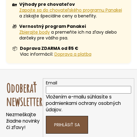
🏡
Výhody pre chovateľov
Zapojte sa do chovateľského programu Panakei
a získajte špeciálne ceny a benefity.
🎁
Vernostný program Panakei
Zbierajte body
a premeňte ich na zľavy alebo
darčeky pre vášho psa.
📦
Doprava ZDARMA od 85 €
Viac informácií:
Doprava a platba
Z
á
Email
Odoberať
p
ä
Vložením e-mailu súhlasíte s
newsletter
t
podmienkami ochrany osobných
údajov.
i
Nezmeškajte
e
žiadne novinky
PRIHLÁSIŤ SA
či zľavy!