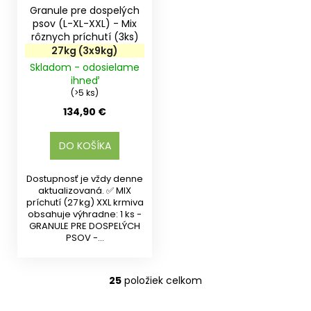
Granule pre dospelých
psov (L-XL-XXL) - Mix
rôznych príchutí (3ks)
27kg (3x9kg)
Skladom - odosielame
ihneď
(>5 ks)
134,90 €
DO KOŠÍKA
Dostupnosť je vždy denne
aktualizovaná. ✅ MIX
príchutí (27 kg) XXL krmiva
obsahuje výhradne: 1 ks -
GRANULE PRE DOSPELÝCH
PSOV -...
25
položiek celkom
O
v