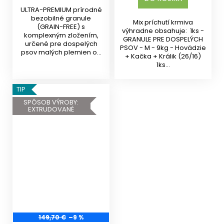
ULTRA-PREMIUM prírodné
bezobilné granule
Mix príchutí krmiva
(GRAIN-FREE) s
výhradne obsahuje: 1ks -
komplexným zložením,
GRANULE PRE DOSPELÝCH
určené pre dospelých
PSOV - M - 9kg - Hovädzie
psov malých plemien od
+ Kačka + Králik (26/16)
10 mesiacov s...
1ks...
TIP
SPÔSOB VÝROBY:
EXTRUDOVANÉ
149,70 €
–9 %