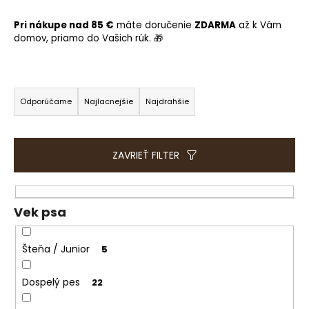
e
t
Pri nákupe nad 85 €
máte doručenie
ZDARMA
až k Vám
e
domov, priamo do Vašich rúk. 🎁
n
á
R
j
a
Odporúčame
Najlacnejšie
Najdrahšie
s
d
ť
e
?
n
ZAVRIEŤ FILTER
i
e
p
Vek psa
HĽADAŤ
r
o
Šteňa / Junior
5
d
O
u
Dospelý pes
22
d
k
p