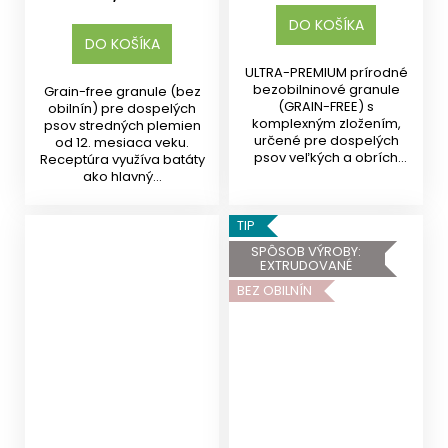
DO KOŠÍKA
DO KOŠÍKA
ULTRA-PREMIUM prírodné
bezobilninové granule
Grain-free granule (bez
(GRAIN-FREE) s
obilnín) pre dospelých
komplexným zložením,
psov stredných plemien
určené pre dospelých
od 12. mesiaca veku.
psov veľkých a obrích
Receptúra využíva batáty
plemien od 15...
ako hlavný...
TIP
SPÔSOB VÝROBY:
EXTRUDOVANÉ
BEZ OBILNÍN