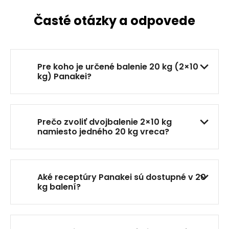
l
á
Časté otázky a odpovede
d
a
c
i
Pre koho je určené balenie 20 kg (2×10
e
kg) Panakei?
p
r
v
k
Prečo zvoliť dvojbalenie 2×10 kg
y
namiesto jedného 20 kg vreca?
v
ý
p
i
Aké receptúry Panakei sú dostupné v 20
s
kg balení?
u