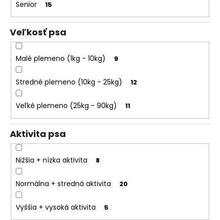
t
Senior
15
o
o
r
ú
v
Veľkosť psa
č
a
Malé plemeno (1kg - 10kg)
9
m
e
Stredné plemeno (10kg - 25kg)
12
Veľké plemeno (25kg - 90kg)
11
Aktivita psa
Nižšia + nízka aktivita
8
Normálna + stredná aktivita
20
Vyššia + vysoká aktivita
5