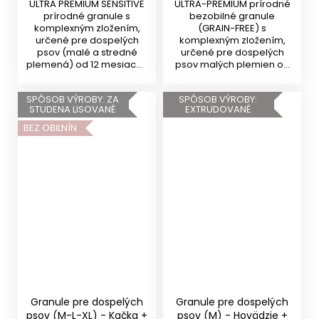
ULTRA PREMIUM SENSITIVE
ULTRA-PREMIUM prírodné
prírodné granule s
bezobilné granule
komplexným zložením,
(GRAIN-FREE) s
určené pre dospelých
komplexným zložením,
psov (malé a stredné
určené pre dospelých
plemená) od 12 mesiacov
psov malých plemien od
veku....
10 mesiacov s...
SPÔSOB VÝROBY: ZA
SPÔSOB VÝROBY:
STUDENA LISOVANÉ
EXTRUDOVANÉ
BEZ OBILNÍN
Granule pre dospelých
Granule pre dospelých
psov (M-L-XL) - Kačka +
psov (M) - Hovädzie +