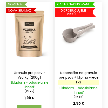
V
NOVINKA
ČASTO NAKUPOVANÉ
ý
NOVÁ GRAMÁŽ
DOPORUČUJEME
PRIKÚPIŤ
p
i
s
p
r
o
d
u
k
t
Granule pre psov -
Naberačka na granule
o
Vzorky (200g)
pre psov + klip na vrece
1 ks
Skladom - odosielame
v
ihneď
Skladom - odosielame
(>5 ks)
ihneď
(>5 ks)
1,99 €
2,90 €