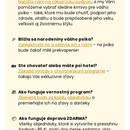
Napíšte nám na zákaznícku podporu
a my Vám
pomôžeme vybrať ideálne krmivo pre vášho
psíka – také, ktoré mu bude chutiť, podporí jeho
zdravie, vitalitu a bude prispôsobené jeho veku,
veľkosti aj životnému štýlu.
🎉
Blížia sa narodeniny vášho psíka?
Zaregistrujte ho a oslávte ich s nami
– na psíka
bude čakať milé prekvapenie!
🏡
Ste chovateľ alebo máte psí hotel?
Získajte výhody v chovateľskom programe
–
čakajú Vás exkluzívne zľavy.
🎁
Ako funguje vernostný program?
Zbierajte body za každú objednávku
a
premieňajte ich na zľavy a darčeky.
📦
Ako funguje doprava ZDARMA?
Všetky objednávky, ktoré si vytvoríte a presiahnu
hodnotu 85 €, majú doručenie zadarmo. Viac