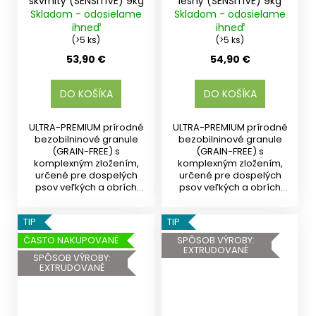
škvrnitý (SENSITIVE) 9kg
lesný (SENSITIVE) 9kg
Skladom - odosielame
Skladom - odosielame
ihneď
ihneď
(>5 ks)
(>5 ks)
53,90 €
54,90 €
DO KOŠÍKA
DO KOŠÍKA
ULTRA-PREMIUM prírodné
ULTRA-PREMIUM prírodné
bezobilninové granule
bezobilninové granule
(GRAIN-FREE) s
(GRAIN-FREE) s
komplexným zložením,
komplexným zložením,
určené pre dospelých
určené pre dospelých
psov veľkých a obrích
psov veľkých a obrích
plemien od 15...
plemien od 15...
TIP
TIP
ČASTO NAKUPOVANÉ
SPÔSOB VÝROBY:
EXTRUDOVANÉ
SPÔSOB VÝROBY:
EXTRUDOVANÉ