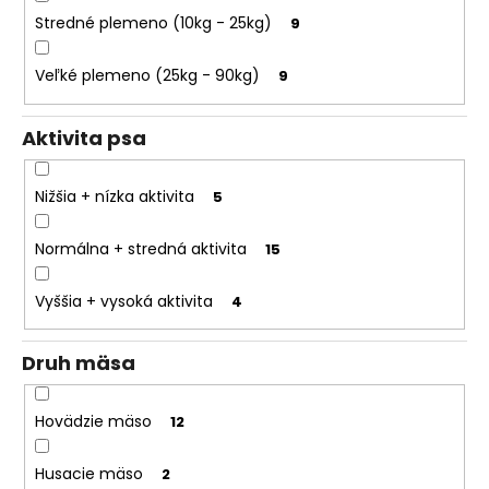
o
Stredné plemeno (10kg - 25kg)
9
r
ú
Veľké plemeno (25kg - 90kg)
9
č
a
Aktivita psa
m
e
Nižšia + nízka aktivita
5
Normálna + stredná aktivita
15
Vyššia + vysoká aktivita
4
Druh mäsa
Hovädzie mäso
12
Husacie mäso
2