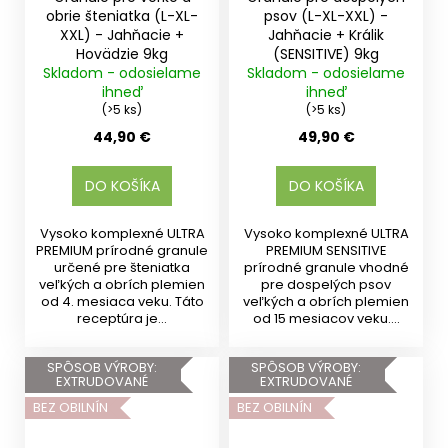
obrie šteniatka (L-XL-
psov (L-XL-XXL) -
XXL) - Jahňacie +
Jahňacie + Králik
Hovädzie 9kg
(SENSITIVE) 9kg
Skladom - odosielame
Skladom - odosielame
ihneď
ihneď
(>5 ks)
(>5 ks)
44,90 €
49,90 €
DO KOŠÍKA
DO KOŠÍKA
Vysoko komplexné ULTRA
Vysoko komplexné ULTRA
PREMIUM prírodné granule
PREMIUM SENSITIVE
určené pre šteniatka
prírodné granule vhodné
veľkých a obrích plemien
pre dospelých psov
od 4. mesiaca veku. Táto
veľkých a obrích plemien
receptúra je...
od 15 mesiacov veku....
SPÔSOB VÝROBY:
SPÔSOB VÝROBY:
EXTRUDOVANÉ
EXTRUDOVANÉ
BEZ OBILNÍN
BEZ OBILNÍN