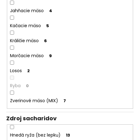
Jahňacie mäso
4
Kačacie mäso
5
Králičie mäso
6
Morčacie mäso
9
Losos
2
Ryba
0
Zverinové mäso (MIX)
7
Zdroj sacharidov
Hnedá ryža (bez lepku)
13