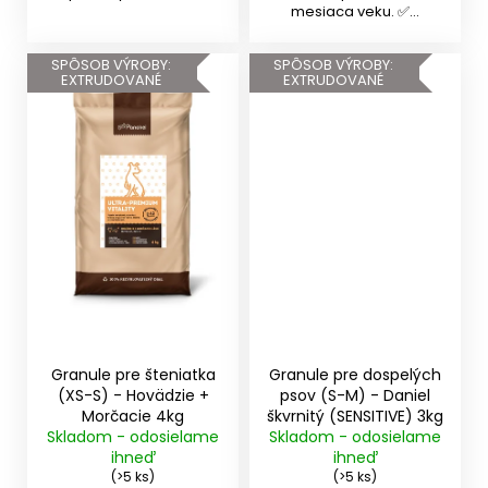
mesiaca veku. ✅...
SPÔSOB VÝROBY:
SPÔSOB VÝROBY:
EXTRUDOVANÉ
EXTRUDOVANÉ
Granule pre šteniatka
Granule pre dospelých
(XS-S) - Hovädzie +
psov (S-M) - Daniel
Morčacie 4kg
škvrnitý (SENSITIVE) 3kg
Skladom - odosielame
Skladom - odosielame
ihneď
ihneď
(>5 ks)
(>5 ks)