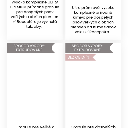
Vysoko komplexné ULTRA
PREMIUM prírodné granule
Ultra prémiové, vysoko
pre dospelých psov
komplexné prírodné
veľkých a obrích plemien.
krmivo pre dospelých
✅ Receptúra je vyvinutá
psov veľkých a obrích
tak, aby...
plemien od 15 mesiacov
veku. ✅ Receptúra...
SPÔSOB VÝROBY:
SPÔSOB VÝROBY:
EXTRUDOVANÉ
EXTRUDOVANÉ
BEZ OBILNÍN
Granule pre veľké a
Granule pre dospelých