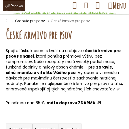
K
Prejsť
Hľadať
Nákupný
Menu
Prihlásenie
na
o
obsah
košík
Späť
Späť
š
Domov
Granule pre psov
České krmivo pre psov
í
České krmivo pre psov
k
Spojte lásku k psom s kvalitou a objavte
české krmivo pre
Č
psov Panakei
, ktoré ponúka prémiovú výživu bez
o
kompromisov. Naše receptúry majú vysoký podiel mäsa,
funkčné doplnky a nulový obsah chémie – pre
zdravie,
p
silnú imunitu a vitalitu Vášho psa
.
Vyrábame v menších
o
dávkach pre maximálnu čerstvosť a zachovanie nutričnej
t
hodnoty. Panakei je najlepšie české krmivo pre psov na trhu,
pripravené uspokojiť aj tých najnáročnejších chovateľov. ✅
r
e
Pri nákupe nad 85 €,
máte dopravu ZDARMA.
🎁
b
u
j
R