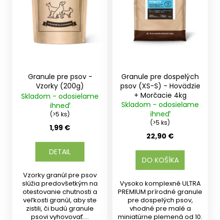
r
o
d
u
k
t
Granule pre psov -
Granule pre dospelých
o
Vzorky (200g)
psov (XS-S) - Hovädzie
+ Morčacie 4kg
Skladom - odosielame
v
Skladom - odosielame
ihneď
ihneď
(>5 ks)
(>5 ks)
1,99 €
22,90 €
DETAIL
DO KOŠÍKA
Vzorky granúl pre psov
slúžia predovšetkým na
Vysoko komplexné ULTRA
otestovanie chutnosti a
PREMIUM prírodné granule
veľkosti granúl, aby ste
pre dospelých psov,
zistili, či budú granule
vhodné pre malé a
psovi vyhovovať....
miniatúrne plemená od 10.