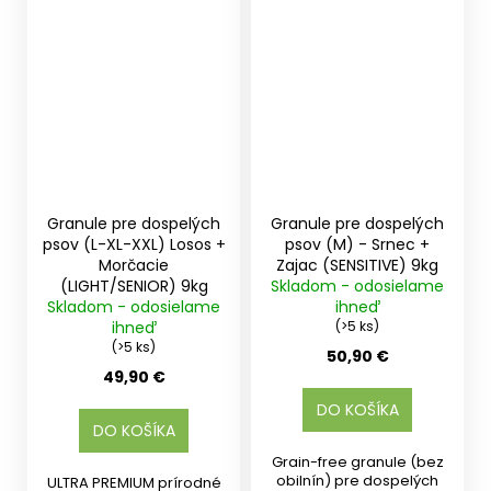
Granule pre dospelých
Granule pre dospelých
psov (L-XL-XXL) Losos +
psov (M) - Srnec +
Morčacie
Zajac (SENSITIVE) 9kg
(LIGHT/SENIOR) 9kg
Skladom - odosielame
Skladom - odosielame
ihneď
ihneď
(>5 ks)
(>5 ks)
50,90 €
49,90 €
DO KOŠÍKA
DO KOŠÍKA
Grain-free granule (bez
obilnín) pre dospelých
ULTRA PREMIUM prírodné