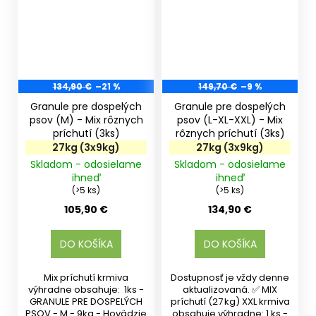
134,90 €
–21 %
149,70 €
–9 %
Granule pre dospelých
Granule pre dospelých
psov (M) - Mix rôznych
psov (L-XL-XXL) - Mix
príchutí (3ks)
rôznych príchutí (3ks)
27kg (3x9kg)
27kg (3x9kg)
Skladom - odosielame
Skladom - odosielame
ihneď
ihneď
(>5 ks)
(>5 ks)
105,90 €
134,90 €
DO KOŠÍKA
DO KOŠÍKA
Mix príchutí krmiva
Dostupnosť je vždy denne
výhradne obsahuje: 1ks -
aktualizovaná. ✅ MIX
GRANULE PRE DOSPELÝCH
príchutí (27 kg) XXL krmiva
PSOV - M - 9kg - Hovädzie
obsahuje výhradne: 1 ks -