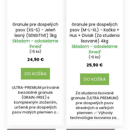
Granule pre dospelých
Granule pre dospelých
psov (XS-S) - Jeleň
psov (M-L-XL) - Kačka +
lesný (SENSITIVE) 3kg
Hus + Diviak (Za studena
Skladom - odosielame
lisované) 4kg
ihneď
Skladom - odosielame
(>5 ks)
ihneď
(>5 ks)
24,90 €
25,90 €
DO KOŠÍKA
DO KOŠÍKA
ULTRA-PREMIUM prírodné
bezobilné granule
Za studena lisované
(GRAIN-FREE) s
granule (ULTRA PREMIUM)
komplexným zložením,
pre dospelých psov
určené pre dospelých
stredných a veľkých
psov malých plemien od
plemien. ✅ Výhody
10 mesiacov s...
technológie lisovania za...