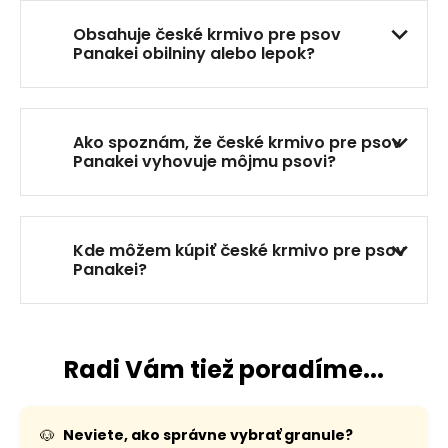
p
i
Obsahuje české krmivo pre psov
s
Panakei obilniny alebo lepok?
u
Ako spoznám, že české krmivo pre psov
Panakei vyhovuje môjmu psovi?
Kde môžem kúpiť české krmivo pre psov
Panakei?
Radi Vám tiež poradíme...
🐶
Neviete, ako správne vybrať granule?