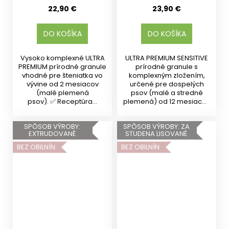
22,90 €
23,90 €
DO KOŠÍKA
DO KOŠÍKA
Vysoko komplexné ULTRA
ULTRA PREMIUM SENSITIVE
PREMIUM prírodné granule
prírodné granule s
vhodné pre šteniatka vo
komplexným zložením,
vývine od 2 mesiacov
určené pre dospelých
(malé plemená
psov (malé a stredné
psov). ✅ Receptúra...
plemená) od 12 mesiacov
veku....
SPÔSOB VÝROBY:
SPÔSOB VÝROBY: ZA
EXTRUDOVANÉ
STUDENA LISOVANÉ
BEZ OBILNÍN
BEZ OBILNÍN