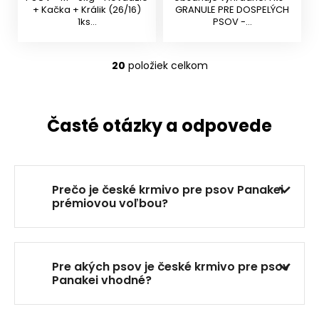
+ Kačka + Králik (26/16)
GRANULE PRE DOSPELÝCH
1ks...
PSOV -...
20
položiek celkom
O
v
l
á
Časté otázky a odpovede
d
a
c
i
Prečo je české krmivo pre psov Panakei
e
prémiovou voľbou?
p
r
v
k
Pre akých psov je české krmivo pre psov
y
Panakei vhodné?
v
ý