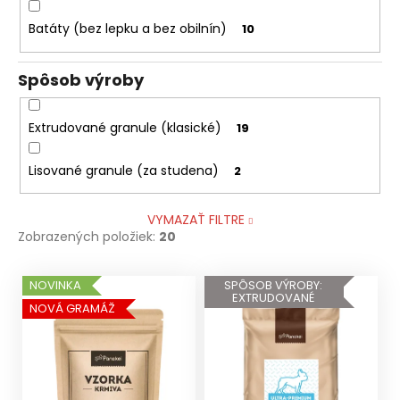
Batáty (bez lepku a bez obilnín)
10
Spôsob výroby
Extrudované granule (klasické)
19
Lisované granule (za studena)
2
VYMAZAŤ FILTRE
Zobrazených položiek:
20
V
NOVINKA
SPÔSOB VÝROBY:
EXTRUDOVANÉ
ý
NOVÁ GRAMÁŽ
p
i
s
p