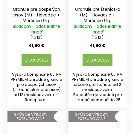
Granule pre dospelých
Granule pre šteniatka
psov (M) - Hovädzie +
(M) - Hovädzie +
Morčacie 9kg
Morčacie 9kg
Skladom - odosielame
Skladom - odosielame
ihneď
ihneď
(>5 ks)
(>5 ks)
41,90 €
41,90 €
DO KOŠÍKA
DO KOŠÍKA
Vysoko komplexné ULTRA
Vysoko komplexné ULTRA
PREMIUM prírodné granule
PREMIUM prírodné granule
pre dospelých psov
určené pre šteňatá od 2
(stredné plemená psov)
mesiacov veku.
od 12 mesiacov veku. ✅
Receptúra je vhodná pre
Receptúra...
stredné plemená do 25
kg v...
SPÔSOB VÝROBY:
SPÔSOB VÝROBY:
EXTRUDOVANÉ
EXTRUDOVANÉ