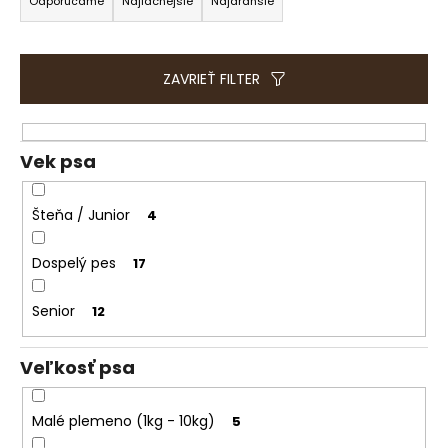
e
a
Odporúčame
Najlacnejšie
Najdrahšie
t
d
e
e
n
n
ZAVRIEŤ FILTER
á
i
j
e
s
p
Vek psa
ť
r
?
o
Šteňa / Junior
4
d
u
Dospelý pes
17
k
t
Senior
12
HĽADAŤ
o
v
Veľkosť psa
O
d
Malé plemeno (1kg - 10kg)
5
p