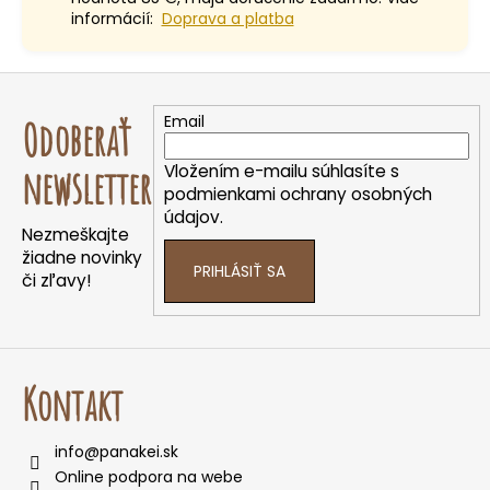
informácií:
Doprava a platba
Z
á
Email
Odoberať
p
ä
Vložením e-mailu súhlasíte s
newsletter
t
podmienkami ochrany osobných
údajov.
i
Nezmeškajte
e
žiadne novinky
PRIHLÁSIŤ SA
či zľavy!
Kontakt
info
@
panakei.sk
Online podpora na webe