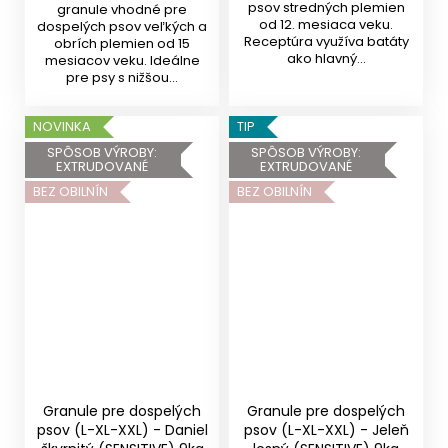
psov stredných plemien
granule vhodné pre
od 12. mesiaca veku.
dospelých psov veľkých a
Receptúra využíva batáty
obrích plemien od 15
ako hlavný...
mesiacov veku. Ideálne
pre psy s nižšou...
NOVINKA
TIP
SPÔSOB VÝROBY:
SPÔSOB VÝROBY:
EXTRUDOVANÉ
EXTRUDOVANÉ
BEZ OBILNÍN
BEZ OBILNÍN
Granule pre dospelých
Granule pre dospelých
psov (L-XL-XXL) - Daniel
psov (L-XL-XXL) - Jeleň