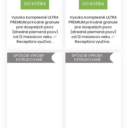
DO KOŠÍKA
DO KOŠÍKA
Vysoko komplexné ULTRA
Vysoko komplexné ULTRA
PREMIUM prírodné granule
PREMIUM prírodné granule
pre dospelých psov
pre dospelých psov
(stredné plemená psov)
(stredné plemená psov)
od 12 mesiacov veku. ✅
od 12 mesiacov veku. ✅
Receptúra využíva...
Receptúra využíva...
SPÔSOB VÝROBY:
SPÔSOB VÝROBY:
EXTRUDOVANÉ
EXTRUDOVANÉ