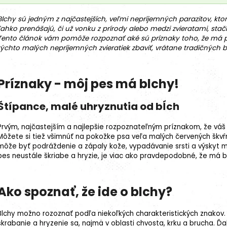
Blchy
sú jedným z najčastejších, veľmi nepríjemných parazitov, kto
ľahko prenášajú, či už vonku z prírody alebo medzi zvieratami, st
Tento článok vám pomôže rozpoznať aké sú príznaky toho, že má 
týchto malých nepríjemných zvieratiek zbaviť, vrátane tradičných
Príznaky - môj pes má blchy!
Štípance, malé uhryznutia od bĺch
18kg (2x9kg)
Prvým, najčastejším a najlepšie rozpoznateľným príznakom, že váš 
Môžete si tiež všimnúť na pokožke psa veľa malých červených škvŕn
môže byť podráždenie a zápaly kože,
vypadávanie srsti
a výskyt m
pes neustále škriabe a hryzie, je viac ako pravdepodobné, že má b
Ako spoznať, že ide o blchy?
Blchy možno rozoznať podľa niekoľkých charakteristických znakov.
škrabanie a hryzenie sa, najmä v oblasti chvosta, krku a brucha. Ď