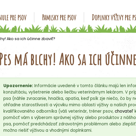
ule pre psov
Pamlsky pre psov
Doplnky výživy pre p
Čo potrebujete nájsť?
hy! Ako sa ich účinne zbaviť?
Pes má blchy! Ako sa ich účinne
HĽADAŤ
Odporúčame
Upozornenie:
Informácie uvedené v tomto článku majú len info
konzultáciu, vyšetrenie alebo liečbu veterinárnym lekárom. V 
psa (náhle zvracanie, hnačka, apatia, keď psík zje niečo, čo by 
ohľadne starostlivosti a výcviku mimo oblasti výživy a našich p
kvalifikovaného odborníka (váš veterinár, tréner psov,
chovateľ
k
pomôcť vám s výberom správnej výživy alebo produktov z nášho
psa, pomôcť predchádzať zdravotným problémom alebo zlepšiť či
možno riešiť výživou a vhodnými doplnkami.