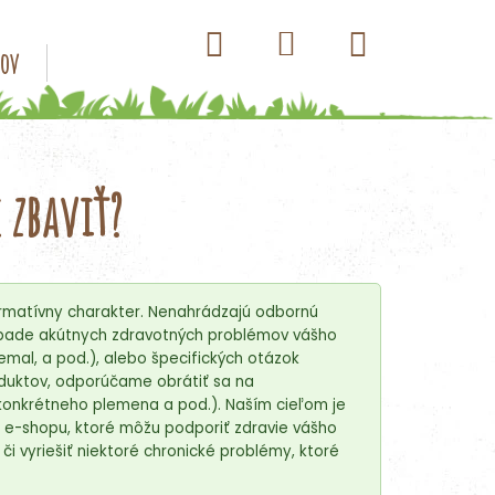
Hľadať
Nákupný
Prihlásenie
sov
Konzervy pre psov
Kapsičky pre psov
Antip
košík
 zbaviť?
rmatívny charakter. Nenahrádzajú odbornú
prípade akútnych zdravotných problémov vášho
nemal, a pod.), alebo špecifických otázok
roduktov, odporúčame obrátiť sa na
onkrétneho plemena a pod.). Naším cieľom je
 e-shopu, ktoré môžu podporiť zdravie vášho
 vyriešiť niektoré chronické problémy, ktoré