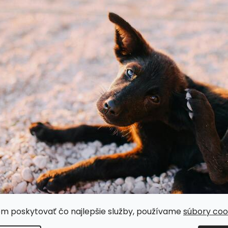
om poskytovať čo najlepšie služby, používame
súbory coo
Zdroj: pexels.com