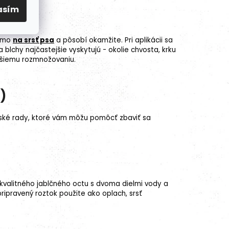
asím
iamo
na srsť psa
a pôsobí okamžite. Pri aplikácii sa
a blchy najčastejšie vyskytujú - okolie chvosta, krku
ďalšiemu rozmnožovaniu.
)
bské rady, ktoré vám môžu pomôcť zbaviť sa
 kvalitného jablčného octu s dvoma dielmi vody a
ripravený roztok použite ako oplach, srsť