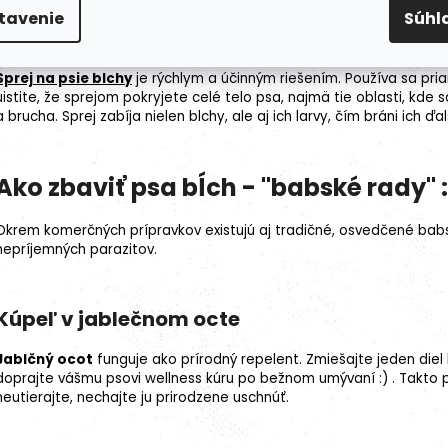
tavenie
Súhl
Sprej na psie blchy
Sprej na psie blchy
je rýchlym a účinným riešením. Používa sa pr
uistite, že sprejom pokryjete celé telo psa, najmä tie oblasti, kde s
a brucha. Sprej zabíja nielen blchy, ale aj ich larvy, čím bráni ich 
Ako zbaviť psa bĺch - "babské rady" :
Okrem komerčných prípravkov existujú aj tradičné, osvedčené ba
nepríjemných parazitov.
Kúpeľ v jablečnom octe
Jablčný ocot
funguje ako prírodný repelent. Zmiešajte jeden diel
doprajte vášmu psovi wellness kúru po bežnom umývaní :) . Takto p
neutierajte, nechajte ju prirodzene uschnúť.