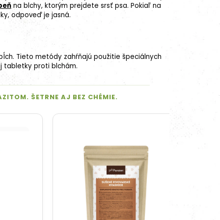
beň
na blchy, ktorým prejdete srsť psa. Pokiaľ na
iky, odpoveď je jasná.
bĺch. Tieto metódy zahŕňajú použitie špeciálnych
j tabletky proti blchám.