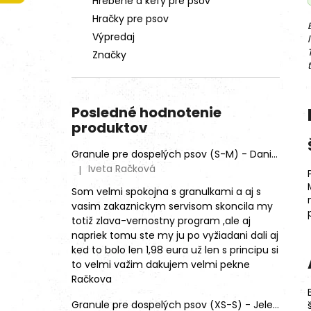
Hrebene a kefy pre psov
Hračky pre psov
Výpredaj
Značky
Posledné hodnotenie
produktov
Granule pre dospelých psov (S-M) - Daniel škvrnitý (SENSITIVE)
Iveta Račková
|
Hodnotenie produktu je 5 z 5 hviezdičiek.
Som velmi spokojna s granulkami a aj s
vasim zakaznickym servisom skoncila my
totiž zlava-vernostny program ,ale aj
napriek tomu ste my ju po vyžiadani dali aj
ked to bolo len 1,98 eura už len s principu si
to velmi važim dakujem velmi pekne
Račkova
Granule pre dospelých psov (XS-S) - Jeleň lesný (SENSITIVE) 9kg