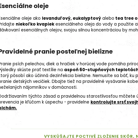
Esenciálne oleje
Esenciálne oleje ako
levanduľový, eukalyptový
alebo
tea tree o
Pridajte
niekoľko kvapiek
esenciálneho oleja do vody a použite ako
dávkovaní esenciálnych olejov, svojou silnou koncentráciou by moh
Pravidelné pranie posteľnej bielizne
Pranie psích pelechov, diek a hračiek v horúcej vode pomáha prirodz
výsledky skúste prať textílie na
aspoň 60-stupňových teplotác
ktorý pôsobí ako účinná dezinfekcia bielizne. Nemusíte sa báť, ku 
pranie detských vecičiek. Dbajte tiež na pravidelné vysávanie kobe
neželaných nájomníkov v domácnosti.
Dodržiavaním týchto zásad a pravidelnou starostlivosťou môžete ú
prevencia je kľúčom k úspechu - pravidelne
kontrolujte srsť svoj
blchám.