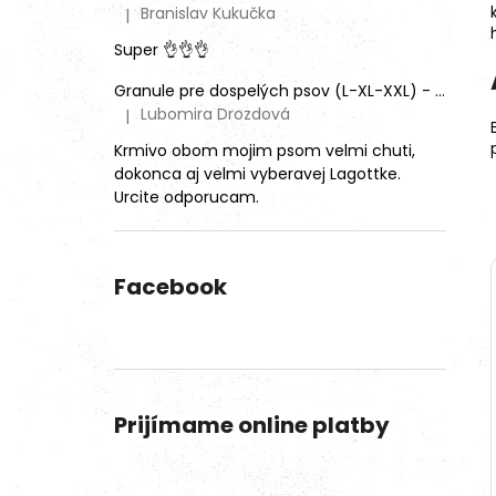
Branislav Kukučka
|
Hodnotenie produktu je 5 z 5 hviezdičiek.
Super 👌👌👌
Granule pre dospelých psov (L-XL-XXL) - Mix rôznych príchutí (3ks)
Lubomira Drozdová
|
Hodnotenie produktu je 5 z 5 hviezdičiek.
Krmivo obom mojim psom velmi chuti,
dokonca aj velmi vyberavej Lagottke.
Urcite odporucam.
Facebook
Prijímame online platby