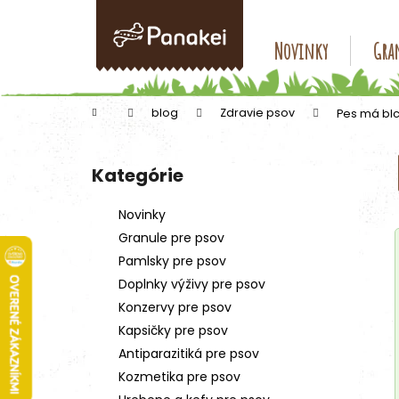
K
Prejsť
na
o
obsah
Späť
Späť
Novinky
Gran
š
do
do
í
k
obchodu
obchodu
Domov
blog
Zdravie psov
Pes má blc
B
o
Kategórie
Preskočiť
č
kategórie
n
Novinky
ý
Granule pre psov
p
Pamlsky pre psov
a
Doplnky výživy pre psov
n
Konzervy pre psov
e
Kapsičky pre psov
l
Antiparazitiká pre psov
Kozmetika pre psov