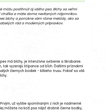
ré môžu postihnúť aj vášho psa. Blchy sa veľmi
ačí chvíľka a máte doma nevítaných nájomníkov.
pes blchy a ponúkne vám rôzne metódy, ako sa
 babských rád a moderných prípravkov.
pes má blchy, je intenzívne svrbenie a škrabanie.
, tak vyzerajú štípance od bĺch. Ďalšími príznakmi
alých čiernych bodiek - blšieho trusu. Pokiaľ sa váš
lchy.
 Prvým, už vyššie spomínaným z nich je nadmerné
alej môžete na koži psa nájsť drobné čierne bodky,