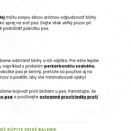
lej
môžu svojou silnou arómou odpudzovať blchy.
 sprej na srsť psa. Dajte však veľký pozor pri
li podráždiť pokožku psa.
ene odstrániť blchy a ich vajíčka. Pre ešte lepšie
h
, napríklad s pridaním
perkarbonátu sodného
, ​​
pokožke psa je šetrný, pretože sa používa aj na
rcov a podláh, aby ste minimalizovali výskyt
činne bojovať proti blchám u psa. Pamätajte, že
ho psa
a používajte
ochranné prostriedky proti