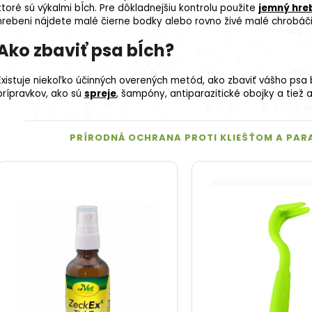
ktoré sú výkalmi bĺch. Pre dôkladnejšiu kontrolu použite
jemný hre
hrebeni nájdete malé čierne bodky alebo rovno živé malé chrobáč
Ako zbaviť psa bĺch?
27kg (3x9kg)
Existuje niekoľko účinných overených metód, ako zbaviť vášho psa 
prípravkov, ako sú
spreje
, šampóny, antiparazitické obojky a tiež a