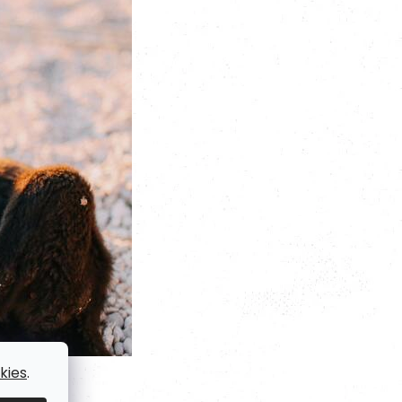
kies
.