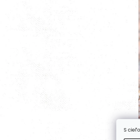
S cieľ