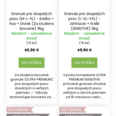
Granule pre dospelých
Granule pre dospelých
psov (M-L-XL) - Kačka +
psov (L-XL-XXL) -
Hus + Diviak (Za studena
Jahňacie + Králik
lisované) 9kg
(SENSITIVE) 9kg
Skladom - odosielame
Skladom - odosielame
ihneď
ihneď
(>5 ks)
(>5 ks)
45,90 €
49,90 €
DO KOŠÍKA
DO KOŠÍKA
Za studena lisované
Vysoko komplexné ULTRA
granule (ULTRA PREMIUM)
PREMIUM SENSITIVE
pre dospelých psov
prírodné granule vhodné
stredných a veľkých
pre dospelých psov
plemien. ✅ Výhody
veľkých a obrích plemien
technológie lisovania za...
od 15 mesiacov veku....
BEZ OBILNÍN
BEZ OBILNÍN