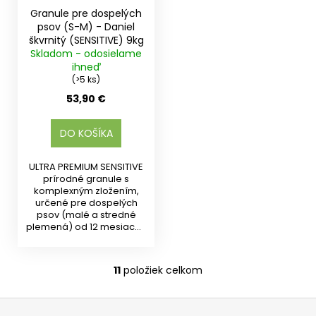
Granule pre dospelých
psov (S-M) - Daniel
škvrnitý (SENSITIVE) 9kg
Skladom - odosielame
ihneď
(>5 ks)
53,90 €
DO KOŠÍKA
ULTRA PREMIUM SENSITIVE
prírodné granule s
komplexným zložením,
určené pre dospelých
psov (malé a stredné
plemená) od 12 mesiacov
veku....
11
položiek celkom
O
v
Z
l