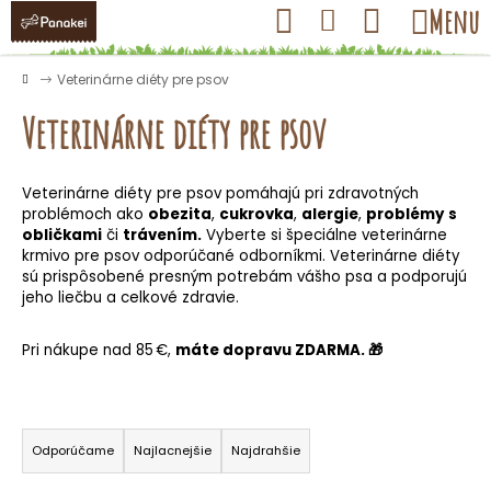
K
Prejsť
Hľadať
Nákupný
Menu
Prihlásenie
na
o
obsah
košík
Späť
Späť
š
Domov
Veterinárne diéty pre psov
í
Veterinárne diéty pre psov
k
Veterinárne diéty pre psov pomáhajú pri zdravotných
Č
problémoch ako
obezita
,
cukrovka
,
alergie
,
problémy
s
o
obličkami
či
trávením.
Vyberte si špeciálne veterinárne
krmivo pre psov odporúčané odborníkmi. Veterinárne diéty
p
sú prispôsobené presným potrebám vášho psa a podporujú
o
jeho liečbu a celkové zdravie.
t
r
Pri nákupe nad 85 €,
máte dopravu ZDARMA.
🎁
e
b
R
u
a
Odporúčame
Najlacnejšie
Najdrahšie
j
d