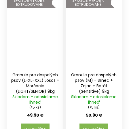
SPÔSOB VÝROBY:
SPÔSOB VÝROBY:
EXTRUDOVANÉ
EXTRUDOVANÉ
Granule pre dospelých
Granule pre dospelých
psov (L-XL-XXL) Losos +
psov (M) - Srnec +
Morčacie
Zajac + Batát
(LIGHT/SENIOR) 9kg
(Sensitive) 9kg
Skladom - odosielame
Skladom - odosielame
ihneď
ihneď
(>5 ks)
(>5 ks)
49,90 €
50,90 €