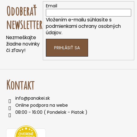
á
á
Email
Odoberať
d
p
a
ä
Vložením e-mailu súhlasíte s
newsletter
c
t
podmienkami ochrany osobných
i
údajov.
i
e
Nezmeškajte
e
p
žiadne novinky
PRIHLÁSIŤ SA
r
či zľavy!
v
k
y
v
Kontakt
ý
p
i
info
@
panakei.sk
s
Online podpora na webe
u
08:00 - 16:00 ( Pondelok - Piatok )