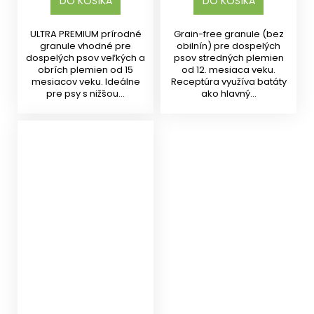
DO KOŠÍKA
DO KOŠÍKA
ULTRA PREMIUM prírodné
Grain-free granule (bez
granule vhodné pre
obilnín) pre dospelých
dospelých psov veľkých a
psov stredných plemien
obrích plemien od 15
od 12. mesiaca veku.
mesiacov veku. Ideálne
Receptúra využíva batáty
pre psy s nižšou...
ako hlavný...