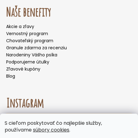
Naše benefity
Akcie a zľavy
Vernostný program
Chovateľský program
Granule zdarma za recenziu
Narodeniny Vášho psíka
Podporujeme útulky
Zľavové kupóny
Blog
Instagram
☀️🌡️ Odporúčanie na letné mesiace. Počas letných
S cieľom poskytovať čo najlepšie služby,
mesiacov neodporúčame voliť doručenie do
Sledovať na Instagrame
používame
súbory cookies
.
samoobslužných boxov, kde môžu byť zásielky
vystavené vysokým teplotám. Keďže naše