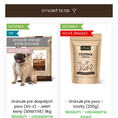
e
e
t
n
OTVORIŤ FILTER
e
i
n
e
V
NOVINKA
NOVINKA
á
p
ý
TIP
NOVÁ GRAMÁŽ
j
r
p
SPÔSOB VÝROBY:
s
EXTRUDOVANÉ
o
i
ť
BEZ OBILNÍN
d
s
?
u
p
k
r
t
o
o
d
HĽADAŤ
v
u
k
t
Granule pre dospelých
Granule pre psov -
O
o
psov (XS-S) - Jeleň
Vzorky (200g)
d
lesný (SENSITIVE) 9kg
Skladom - odosielame
v
p
Skladom - odosielame
ihneď