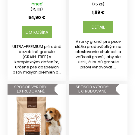
ihneď
(>5 ks)
o
(>5 ks)
r
1,99 €
54,90 €
ú
č
DETAIL
a
DO KOŠÍKA
m
Vzorky granúl pre psov
e
ULTRA-PREMIUM prírodné
slúžia predovšetkým na
bezobilné granule
otestovanie chutnosti a
(GRAIN-FREE) s
veľkosti granúl, aby ste
komplexným zložením,
zistili, či budú granule
určené pre dospelých
psovi vyhovovať....
psov malých plemien od
10 mesiacov s...
SPÔSOB VÝROBY:
SPÔSOB VÝROBY:
EXTRUDOVANÉ
EXTRUDOVANÉ