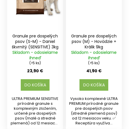
Granule pre dospelých
Granule pre dospelých
psov (S-M) - Daniel
psov (M) - Hovädzie +
škvrnitý (SENSITIVE) 3kg
Králik 9kg
Skladom - odosielame
Skladom - odosielame
ihneď
ihneď
(>5 ks)
(>5 ks)
23,90 €
41,90 €
DO KOŠÍKA
DO KOŠÍKA
ULTRA PREMIUM SENSITIVE
Vysoko komplexné ULTRA
prírodné granule s
PREMIUM prírodné granule
komplexným zložením,
pre dospelých psov
určené pre dospelých
(stredné plemená psov)
psov (malé a stredné
od 12 mesiacov veku. ✅
plemená) od 12 mesiacov
Receptúra využíva...
veku....