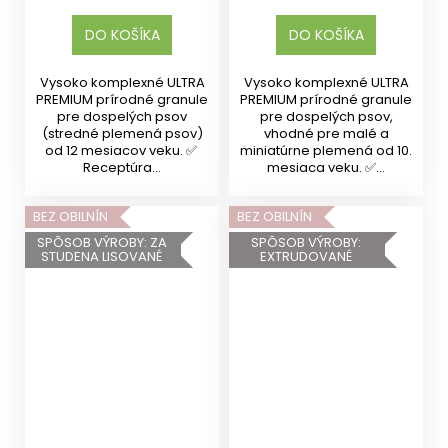
DO KOŠÍKA
DO KOŠÍKA
Vysoko komplexné ULTRA
Vysoko komplexné ULTRA
PREMIUM prírodné granule
PREMIUM prírodné granule
pre dospelých psov
pre dospelých psov,
(stredné plemená psov)
vhodné pre malé a
od 12 mesiacov veku. ✅
miniatúrne plemená od 10.
Receptúra...
mesiaca veku. ✅...
BEZ OBILNÍN
BEZ OBILNÍN
SPÔSOB VÝROBY: ZA
SPÔSOB VÝROBY:
STUDENA LISOVANÉ
EXTRUDOVANÉ