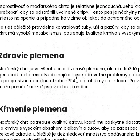
Starostlivosť o maďarského chrta je relatívne jednoduchá. Jeho krá
prečesať, aby sa odstránili uvoľnené chlpy. Tento pes je náchylný
miesto na spanie a prípadne ho v zime obliekať do ochranného ob
Je tiež dôležité pravidelne kontrolovať zuby, uši a pazúry, aby 
chrt má vysoký metabolizmus, potrebuje kvalitné krmivo s vysokým
Zdravie plemena
Maďarský chrt je vo všeobecnosti zdravé plemeno, ale ako každé p
genetické ochorenia
. Medzi najčastejšie zdravotné problémy patr
je progresívna retinálna atrofia (
PRA
), a problémy so srdcom. Pravi
môžu pomôcť udržať psa v dobrej kondícii.
Kŕmenie plemena
Maďarský chrt potrebuje kvalitnú stravu, ktorá mu poskytne dostat
sa krmivo s vysokým obsahom bielkovín a tukov, aby sa zabezpečil
celkové zdravie. Dôležité je tiež sledovať množstvo podávaného k