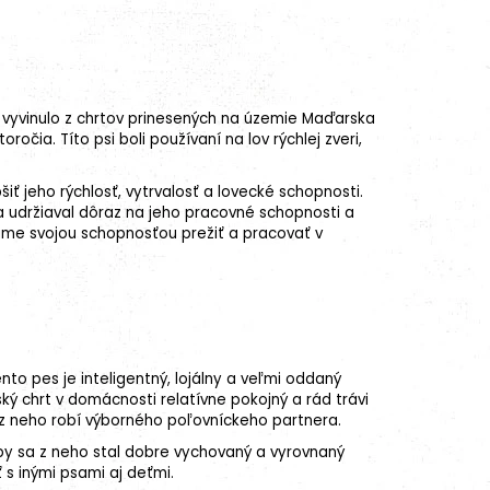
a vyvinulo z chrtov prinesených na územie Maďarska
čia. Títo psi boli používaní na lov rýchlej zveri,
iť jeho rýchlosť, vytrvalosť a lovecké schopnosti.
 udržiaval dôraz na jeho pracovné schopnosti a
náme svojou schopnosťou prežiť a pracovať v
to pes je inteligentný, lojálny a veľmi oddaný
ý chrt v domácnosti relatívne pokojný a rád trávi
čo z neho robí výborného poľovníckeho partnera.
aby sa z neho stal dobre vychovaný a vyrovnaný
 s inými psami aj deťmi.