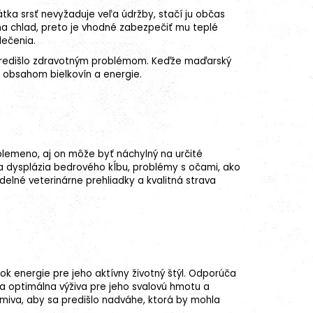
tka srsť nevyžaduje veľa údržby, stačí ju občas
 na chlad, preto je vhodné zabezpečiť mu teplé
lečenia.
sa predišlo zdravotným problémom. Keďže maďarský
 obsahom bielkovín a energie.
lemeno, aj on môže byť náchylný na určité
ia
dysplázia bedrového kĺbu
, problémy s očami, ako
delné veterinárne prehliadky a kvalitná strava
ok energie pre jeho aktívny životný štýl. Odporúča
a optimálna výživa pre jeho svalovú hmotu a
rmiva, aby sa predišlo nadváhe, ktorá by mohla