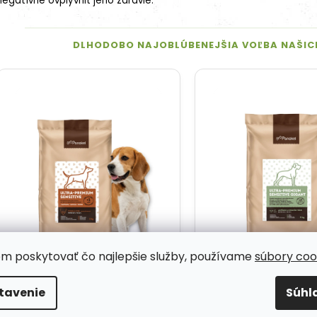
negatívne ovplyvniť jeho zdravie.
om poskytovať čo najlepšie služby, používame
súbory coo
tavenie
Súhl