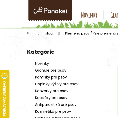
K
Prejsť
na
o
obsah
Späť
Späť
Novinky
Gran
š
do
do
í
k
obchodu
obchodu
Domov
blog
Plemená psov / Psie plemená 
B
o
Kategórie
Preskočiť
č
kategórie
n
Novinky
ý
Granule pre psov
p
Pamlsky pre psov
a
Doplnky výživy pre psov
n
Konzervy pre psov
e
Kapsičky pre psov
l
Antiparazitiká pre psov
Kozmetika pre psov