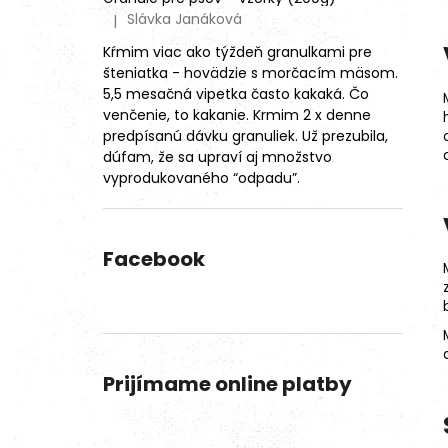
Slávka Janáková
|
Hodnotenie produktu je 4 z 5 hviezdičiek.
Kŕmim viac ako týždeň granulkami pre
šteniatka - hovädzie s morčacím mäsom.
5,5 mesačná vipetka často kakaká. Čo
venčenie, to kakanie. Krmim 2 x denne
predpísanú dávku granuliek. Už prezubila,
dúfam, že sa upraví aj množstvo
vyprodukovaného “odpadu”.
Facebook
Prijímame online platby