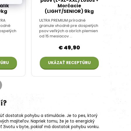
í?
úť dostatok pohybu a stimulácie. Je to pes, ktorý
avých majiteľov. Napriek tomu, že je to energický
ť životu v byte, pokiaľ má dostatok pohybu vonku.