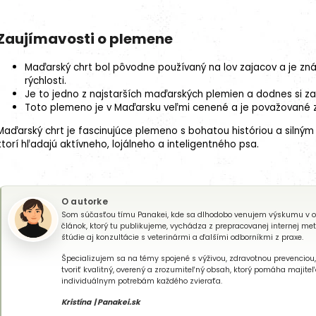
Zaujímavosti o plemene
Maďarský chrt bol pôvodne používaný na lov zajacov a je z
rýchlosti.
Je to jedno z najstarších maďarských plemien a dodnes si z
Toto plemeno je v Maďarsku veľmi cenené a je považované 
Maďarský chrt je fascinujúce plemeno s bohatou históriou a silným 
ktorí hľadajú aktívneho, lojálneho a inteligentného psa.
O autorke
Som súčasťou tímu Panakei, kde sa dlhodobo venujem výskumu v oblas
článok, ktorý tu publikujeme, vychádza z prepracovanej internej me
štúdie aj konzultácie s veterinármi a ďalšími odborníkmi z praxe.
Špecializujem sa na témy spojené s výživou, zdravotnou prevenciou
tvoriť kvalitný, overený a zrozumiteľný obsah, ktorý pomáha majit
individuálnym potrebám každého zvieraťa.
Kristína | Panakei.sk