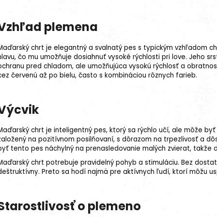
Vzhľad plemena
Maďarský chrt je elegantný a svalnatý pes s typickým vzhľadom ch
hlavu, čo mu umožňuje dosiahnuť vysoké rýchlosti pri love. Jeho srs
ochranu pred chladom, ale umožňujúca vysokú rýchlosť a obratnosť
cez červenú až po bielu, často s kombináciou rôznych farieb.
Výcvik
Maďarský chrt je inteligentný pes, ktorý sa rýchlo učí, ale môže byť
založený na pozitívnom posilňovaní, s dôrazom na trpezlivosť a dô
byť tento pes náchylný na prenasledovanie malých zvierat, takže d
Maďarský chrt potrebuje pravidelný pohyb a stimuláciu. Bez dostat
deštruktívny. Preto sa hodí najmä pre aktívnych ľudí, ktorí môžu us
Starostlivosť o plemeno