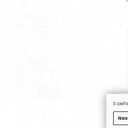
S cieľ
Nas