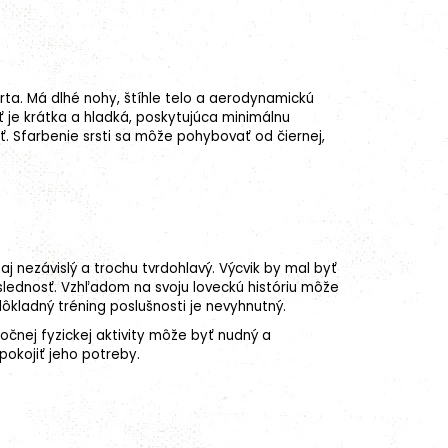
rta. Má dlhé nohy, štíhle telo a aerodynamickú
ť je krátka a hladká, poskytujúca minimálnu
. Sfarbenie srsti sa môže pohybovať od čiernej,
 aj nezávislý a trochu tvrdohlavý. Výcvik by mal byť
slednosť. Vzhľadom na svoju loveckú históriu môže
ôkladný tréning poslušnosti je nevyhnutný.
očnej fyzickej aktivity môže byť nudný a
pokojiť jeho potreby.