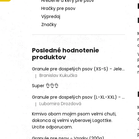
Hrebene a kefy pre psov
Hračky pre psov
Výpredaj
Značky
Posledné hodnotenie
produktov
Granule pre dospelých psov (XS-S) - Jeleň lesný (SENSITIVE) 9kg
Branislav Kukučka
|
Hodnotenie produktu je 5 z 5 hviezdičiek.
Super 👌👌👌
Granule pre dospelých psov (L-XL-XXL) - Mix rôznych príchutí (3ks)
Lubomira Drozdová
|
Hodnotenie produktu je 5 z 5 hviezdičiek.
Krmivo obom mojim psom velmi chuti,
dokonca aj velmi vyberavej Lagottke.
Urcite odporucam.
Granule pre psov - Vzorky (200g)