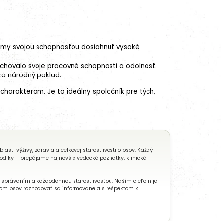
námy svojou schopnosťou dosiahnuť vysoké
achovalo svoje pracovné schopnosti a odolnosť.
za národný poklad.
charakterom. Je to ideálny spoločník pre tých,
ti výživy, zdravia a celkovej starostlivosti o psov. Každý
todiky – prepájame najnovšie vedecké poznatky, klinické
, správaním a každodennou starostlivosťou. Naším cieľom je
eľom psov rozhodovať sa informovane a s rešpektom k