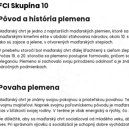
FCI Skupina
10
Pôvod a história plemena
Maďarský chrt je jedno z najstarších maďarských plemien, ktoré s
maďarskými kmeňmi ešte v období sťahovania národov, okolo 10. storo
ako sú zajace a jelene, v otvorených maďarských stepiach.
V priebehu storočí bol maďarský chrt ďalej šľachtený s cieľom zlepš
Počas 19. a 20. storočia sa
plemeno
postupne formovalo, pričom sa
eleganciu. Plemeno si zachovalo svoju prirodzenú odolnosť a je z
náročných podmienkach.
Povaha plemena
27kg (3x9kg)
Maďarský chrt je známy svojou pokojnou a priateľskou povahou. Ten
svojmu majiteľovi. Napriek svojmu poľovníckemu pôvodu je maďarsk
čas v blízkosti svojej rodiny. V teréne je však energický a rýchly, 
Je dôležité, aby sa maďarský chrt socializoval od mladého veku, 
pes. Pri správnom výcviku a socializácii je schopný dobre vychádzať