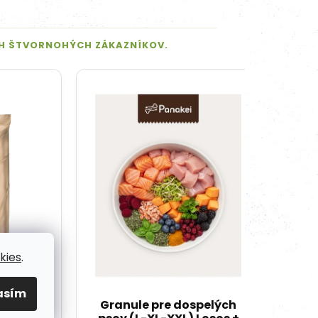
kies
.
asím