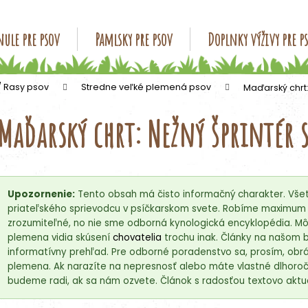
ule pre psov
Pamlsky pre psov
Doplnky výživy pre p
Čo potrebujete nájsť?
/ Rasy psov
Stredne veľké plemená psov
Maďarský chrt:
Maďarský chrt: Nežný šprintér 
HĽADAŤ
Odporúčame
Upozornenie:
Tento obsah má čisto informačný charakter. Všet
priateľského sprievodcu v psíčkarskom svete. Robíme maximum p
zrozumiteľné, no nie sme odborná kynologická encyklopédia. Môž
plemena vidia skúsení
chovatelia
trochu inak. Články na našom 
informatívny prehľad. Pre odborné poradenstvo sa, prosím, obrá
plemena. Ak narazíte na nepresnosť alebo máte vlastné dlhoročn
budeme radi, ak sa nám ozvete. Článok s radosťou textovo aktua