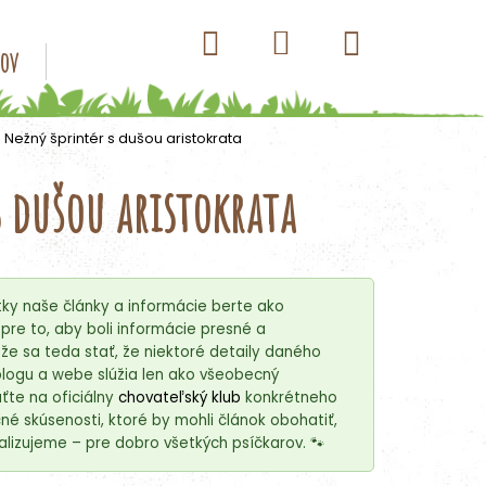
Hľadať
Nákupný
Prihlásenie
sov
Konzervy pre psov
Kapsičky pre psov
Antip
košík
 Nežný šprintér s dušou aristokrata
s dušou aristokrata
ky naše články a informácie berte ako
re to, aby boli informácie presné a
e sa teda stať, že niektoré detaily daného
blogu a webe slúžia len ako všeobecný
ťte na oficiálny
chovateľský klub
konkrétneho
é skúsenosti, ktoré by mohli článok obohatiť,
lizujeme – pre dobro všetkých psíčkarov. 🐾