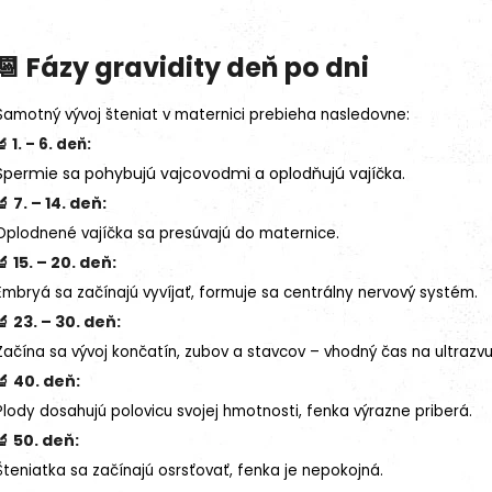
📆 Fázy gravidity deň po dni
Samotný vývoj šteniat v maternici prebieha nasledovne:
🔬 1. – 6. deň:
Spermie sa pohybujú vajcovodmi a oplodňujú vajíčka.
🔬 7. – 14. deň:
Oplodnené vajíčka sa presúvajú do maternice.
🔬 15. – 20. deň:
Embryá sa začínajú vyvíjať, formuje sa centrálny nervový systém.
🔬 23. – 30. deň:
Začína sa vývoj končatín, zubov a stavcov – vhodný čas na ultrazvu
🔬 40. deň:
Plody dosahujú polovicu svojej hmotnosti, fenka výrazne priberá.
🔬 50. deň:
Šteniatka sa začínajú osrsťovať, fenka je nepokojná.