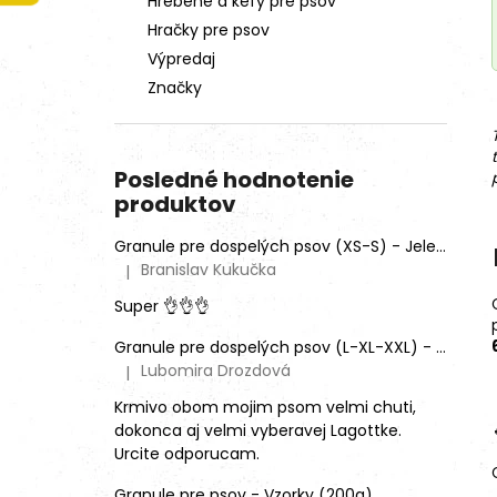
Hrebene a kefy pre psov
Hračky pre psov
Výpredaj
Značky
Posledné hodnotenie
produktov
Granule pre dospelých psov (XS-S) - Jeleň lesný (SENSITIVE) 9kg
Branislav Kukučka
|
Hodnotenie produktu je 5 z 5 hviezdičiek.
Super 👌👌👌
Granule pre dospelých psov (L-XL-XXL) - Mix rôznych príchutí (3ks)
Lubomira Drozdová
|
Hodnotenie produktu je 5 z 5 hviezdičiek.
Krmivo obom mojim psom velmi chuti,
dokonca aj velmi vyberavej Lagottke.
Urcite odporucam.
Granule pre psov - Vzorky (200g)