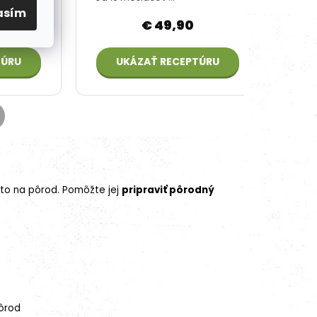
asím
to na pôrod. Pomôžte jej
pripraviť pôrodný
pôrod