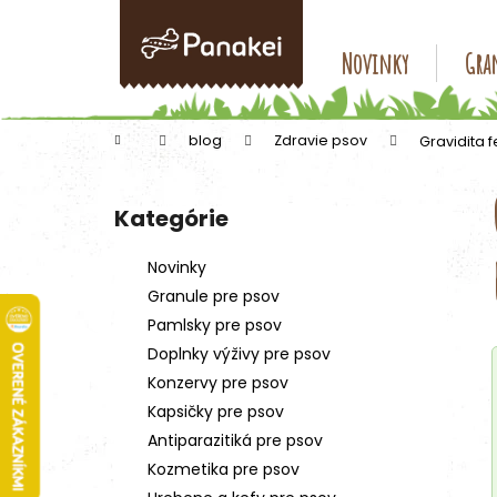
K
Prejsť
na
o
obsah
Späť
Späť
Novinky
Gran
š
do
do
í
k
obchodu
obchodu
Domov
blog
Zdravie psov
Gravidita 
B
o
Kategórie
Preskočiť
č
kategórie
n
Novinky
ý
Granule pre psov
p
Pamlsky pre psov
a
Doplnky výživy pre psov
n
Konzervy pre psov
e
Kapsičky pre psov
l
Antiparazitiká pre psov
Kozmetika pre psov