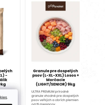
kies
.