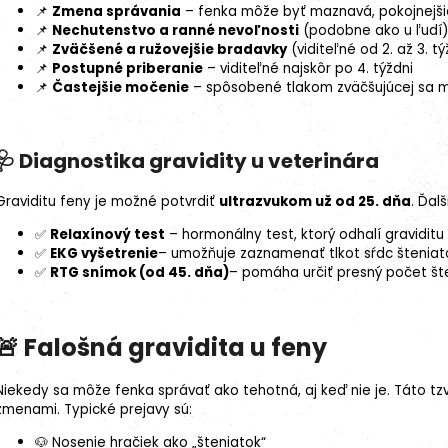
📌
Zmena správania
– fenka môže byť maznavá, pokojnejši
📌
Nechutenstvo a ranné nevoľnosti
(podobne ako u ľudí)
📌
Zväčšené a ružovejšie bradavky
(viditeľné od 2. až 3. t
📌
Postupné priberanie
– viditeľné najskôr po 4. týždni
📌
Častejšie močenie
– spôsobené tlakom zväčšujúcej sa 
🩺 Diagnostika gravidity u veterinára
Graviditu feny je možné potvrdiť
ultrazvukom už od 25. dňa
. Ďal
✅
Relaxínový test
– hormonálny test, ktorý odhalí graviditu
✅
EKG vyšetrenie
– umožňuje zaznamenať tlkot sŕdc šteniat
✅
RTG snímok (od 45. dňa)
– pomáha určiť presný počet šten
🚨 Falošná gravidita u feny
Niekedy sa môže fenka správať ako tehotná, aj keď nie je. Táto tz
zmenami. Typické prejavy sú:
🐶 Nosenie hračiek ako „šteniatok“