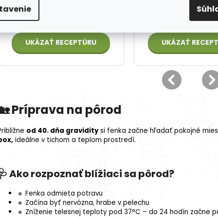
tavenie
Súhl
🏡 Príprava na pôrod
Približne
od 40. dňa gravidity
si fenka začne hľadať pokojné mies
box,
ideálne v tichom a teplom prostredí.
🩺 Ako rozpoznať blížiaci sa pôrod?
🔹 Fenka odmieta potravu
🔹 Začína byť nervózna, hrabe v pelechu
🔹 Zníženie telesnej teploty pod 37°C – do 24 hodín začne 