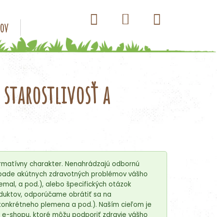
Hľadať
Nákupný
Prihlásenie
sov
Konzervy pre psov
Kapsičky pre psov
Antip
košík
 starostlivosť a
rmatívny charakter. Nenahrádzajú odbornú
prípade akútnych zdravotných problémov vášho
nemal, a pod.), alebo špecifických otázok
roduktov, odporúčame obrátiť sa na
onkrétneho plemena a pod.). Naším cieľom je
 e-shopu, ktoré môžu podporiť zdravie vášho