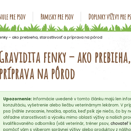
ule pre psov
Pamlsky pre psov
Doplnky výživy pre p
Čo potrebujete nájsť?
fenky – ako prebieha, starostlivosť a príprava na pôrod
Gravidita fenky – ako prebieha,
HĽADAŤ
príprava na pôrod
Odporúčame
Upozornenie:
Informácie uvedené v tomto článku majú len info
konzultáciu, vyšetrenie alebo liečbu veterinárnym lekárom. V 
psa (náhle zvracanie, hnačka, apatia, keď psík zje niečo, čo by 
ohľadne starostlivosti a výcviku mimo oblasti výživy a našich p
kvalifikovaného odborníka (váš veterinár, tréner psov,
chovateľ
k
pomôcť vám s výberom správnej výživy alebo produktov z nášho