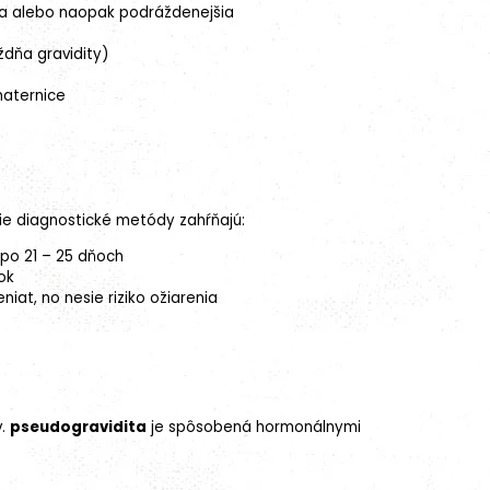
a alebo naopak podráždenejšia
ýždňa gravidity)
maternice
šie diagnostické metódy zahŕňajú:
 po 21 – 25 dňoch
ok
iat, no nesie riziko ožiarenia
v.
pseudogravidita
je spôsobená hormonálnymi