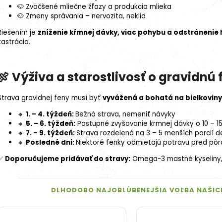
🐶 Zväčšené mliečne žľazy a produkcia mlieka
🐶 Zmeny správania – nervozita, neklid
Riešením je
zníženie kŕmnej dávky, viac pohybu a odstránenie 
kastrácia
.
🍖 Výživa a starostlivosť o gravidnú
Strava gravidnej feny musí byť
vyvážená a bohatá na bielkoviny
🔸
1. – 4. týždeň:
Bežná strava, nemeniť návyky
🔸
5. – 6. týždeň:
Postupné zvyšovanie krmnej dávky o 10 – 1
🔸
7. – 9. týždeň:
Strava rozdelená na 3 – 5 menších porcií 
🔸
Posledné dni:
Niektoré fenky odmietajú potravu pred pô
✅
Doporučujeme pridávať do stravy:
Omega-3 mastné kyseliny