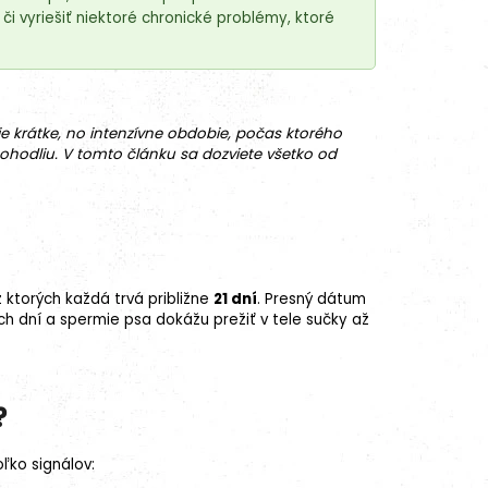
 vyriešiť niektoré chronické problémy, ktoré
je krátke, no intenzívne obdobie, počas ktorého
pohodliu. V tomto článku sa dozviete všetko od
 ktorých každá trvá približne
21 dní
. Presný dátum
 dní a spermie psa dokážu prežiť v tele sučky až
?
oľko signálov: