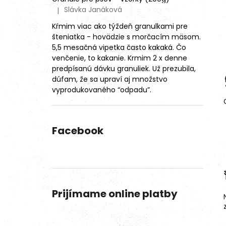
Slávka Janáková
|
Hodnotenie produktu je 4 z 5 hviezdičiek.
Kŕmim viac ako týždeň granulkami pre
šteniatka - hovädzie s morčacím mäsom.
5,5 mesačná vipetka často kakaká. Čo
venčenie, to kakanie. Krmim 2 x denne
predpísanú dávku granuliek. Už prezubila,
dúfam, že sa upraví aj množstvo
vyprodukovaného “odpadu”.
Facebook
Prijímame online platby