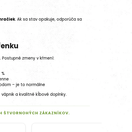
hračiek
. Ak sa stav opakuje, odporúča sa
 fenku
. Postupné zmeny v kŕmení:
5 %
denne
rodom – je to normálne
,
vápnik
a kvalitné kĺbové doplnky.