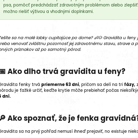
psa, pomôcť predchádzať zdravotným problémom alebo zlepšiť či
možno riešiť výživou a vhodnými doplnkami.
Tešíte sa na malé labky cupitajúce po dome? 👶🐶 Gravidita u feny 
treba venovať zvláštnu pozornosť jej zdravotnému stavu, strave a 
prvých príznakov až po samotný pôrod.
📅 Ako dlho trvá gravidita u feny?
Gravidita fenky trvá
priemerne 63 dní
, pričom sa delí na tri
fázy,
z
pôrodu je ťažké určiť, keďže
krytie
môže prebiehať počas niekoľkých
6 dní.
27kg (3x9kg)
🔎 Ako spoznať, že je fenka gravidná
Gravidita sa na prvý pohľad nemusí ihneď prejaviť, no existuje niek