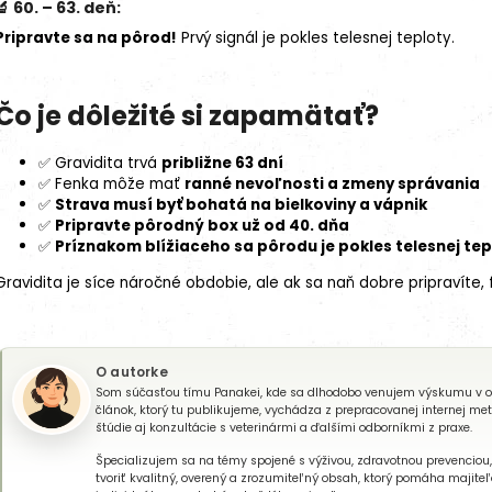
🔬 60. – 63. deň:
Pripravte sa na pôrod!
Prvý signál je pokles telesnej teploty.
Čo je dôležité si zapamätať?
✅ Gravidita trvá
približne 63 dní
✅ Fenka môže mať
ranné nevoľnosti a zmeny správania
✅
Strava musí byť bohatá na bielkoviny a vápnik
✅
Pripravte pôrodný box už od 40. dňa
✅
Príznakom blížiaceho sa pôrodu je pokles telesnej te
Gravidita je síce náročné obdobie, ale ak sa naň dobre pripravíte, 
O autorke
Som súčasťou tímu Panakei, kde sa dlhodobo venujem výskumu v oblas
článok, ktorý tu publikujeme, vychádza z prepracovanej internej me
štúdie aj konzultácie s veterinármi a ďalšími odborníkmi z praxe.
Špecializujem sa na témy spojené s výživou, zdravotnou prevenciou
tvoriť kvalitný, overený a zrozumiteľný obsah, ktorý pomáha majit