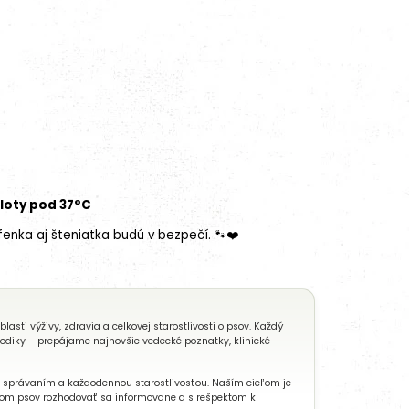
ploty pod 37°C
fenka aj šteniatka budú v bezpečí. 🐾❤️
ti výživy, zdravia a celkovej starostlivosti o psov. Každý
todiky – prepájame najnovšie vedecké poznatky, klinické
, správaním a každodennou starostlivosťou. Naším cieľom je
eľom psov rozhodovať sa informovane a s rešpektom k