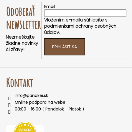
á
Email
Odoberať
p
ä
Vložením e-mailu súhlasíte s
newsletter
t
podmienkami ochrany osobných
údajov.
i
Nezmeškajte
e
žiadne novinky
PRIHLÁSIŤ SA
či zľavy!
Kontakt
info
@
panakei.sk
Online podpora na webe
08:00 - 16:00 ( Pondelok - Piatok )