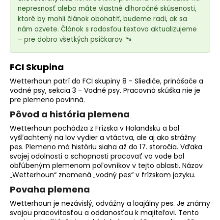
e
nepresnosť alebo máte vlastné dlhoročné skúsenosti,
t
ktoré by mohli článok obohatiť, budeme radi, ak sa
e
nám ozvete. Článok s radosťou textovo aktualizujeme
n
– pre dobro všetkých psíčkarov. 🐾
á
j
FCI Skupina
s
Wetterhoun patrí do FCI skupiny 8 - Sliediče, prinášače a
ť
vodné psy, sekcia 3 - Vodné psy. Pracovná skúška nie je
pre
plemeno
povinná.
?
Pôvod a história plemena
Wetterhoun pochádza z Frízska v Holandsku a bol
vyšľachtený na lov vydier a vtáctva, ale aj ako strážny
pes. Plemeno má históriu siaha až do 17. storočia. Vďaka
HĽADAŤ
svojej odolnosti a schopnosti pracovať vo vode bol
obľúbeným plemenom poľovníkov v tejto oblasti. Názov
„Wetterhoun“ znamená „vodný pes“ v frízskom jazyku.
Povaha plemena
O
Wetterhoun je nezávislý, odvážny a loajálny pes. Je známy
d
svojou pracovitosťou a oddanosťou k majiteľovi. Tento
p