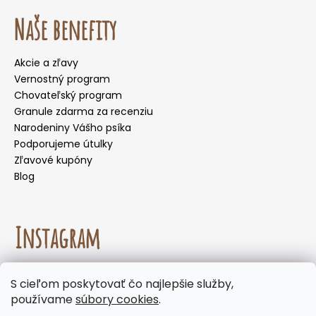
Naše benefity
Akcie a zľavy
Vernostný program
Chovateľský program
Granule zdarma za recenziu
Narodeniny Vášho psíka
Podporujeme útulky
Zľavové kupóny
Blog
Instagram
☀️🌡️ Odporúčanie na letné mesiace. Počas letných
S cieľom poskytovať čo najlepšie služby,
mesiacov neodporúčame voliť doručenie do
Sledovať na Instagrame
používame
súbory cookies
.
samoobslužných boxov, kde môžu byť zásielky