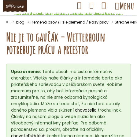
K
Prejsť
Hľadať
Nákupný
Menu
Prihlásenie
na
o
obsah
košík
Späť
Späť
š
Domov
blog
Plemená psov / Psie plemená / Rasy psov
Stredne veľ
í
Nie je to gaučák – Wetterhoun
k
potrebuje prácu a priestor
Č
o
Upozornenie:
Tento obsah má čisto informačný
p
charakter. Všetky naše články a informácie berte ako
o
priateľského sprievodcu v psíčkarskom svete. Robíme
t
maximum pre to, aby boli informácie presné a
r
zrozumiteľné, no nie sme odborná kynologická
encyklopédia. Môže sa teda stať, že niektoré detaily
e
daného plemena vidia skúsení
chovatelia
trochu inak.
b
Články na našom blogu a webe slúžia len ako
u
všeobecný informatívny prehľad. Pre odborné
j
poradenstvo sa, prosím, obráťte na oficiálny
chovateľský klub
konkrétneho plemena. Ak narazíte na