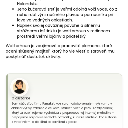
Holandsku.
Jeho
kučeravá srsť
je veľmi odolná voči vode, čo z
neho robí výnimočného plavca a pomocníka pri
love vo vodných oblastiach.
Napriek svojej odvážnej povahe a silnému
strážnemu inštinktu je wetterhoun v rodinnom
prostredí veľmi lojálny a priateľský.
Wetterhoun je zaujímavé a pracovité plemeno, ktoré
ocení skúsený majiteľ, ktorý ho vie viesť a zároveň mu
poskytnúť dostatok aktivity.
O autorke
Som súčasťou tímu Panakei, kde sa dlhodobo venujem výskumu v
oblasti výživy, zdravia a celkovej starostlivosti o psov. Každý článok,
ktorý tu publikujeme, vychádza z prepracovanej internej metodiky –
prepájame najnovšie vedecké poznatky, klinické štúdie aj konzultácie
s veterinármi a ďalšími odborníkmi z praxe.