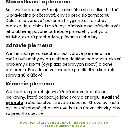
Starostlivosť o plemeno
Srsť wetterhouna vyžaduje minimálnu starostlivosť, stačí
ju pravidelne prečesávať, aby sa predišlo zamotaniu.
Dôležité je venovať pozornosť hygiene uší a zubov,
pretože tieto oblasti môžu byť náchylné na infekcie. Kvôli
jeho aktívnej povahe potrebuje pravidelný pohyb a
aktivity, ako sú prechádzky, plávanie alebo hry.
Zdravie plemena
Wetterhoun je vo všeobecnosti zdravé plemeno, ale
môže byť náchylný na niektoré dedičné ochorenia, ako sú
problémy s kĺbmi (dysplázia bedrových kĺbov) a očné
ochorenia. Pravidelné veterinárne prehliadky a kontrola
zdravia sú kľúčové.
Kŕmenie plemena
Wetterhoun potrebuje vyváženú stravu bohatú na
bielkoviny, ktorá podporuje jeho svaly a energiu.
Kvalitné
granule
alebo čerstvá strava sú ideálne. Strava by mala
byť prispôsobená jeho veku, veľkosti a úrovni aktivity, aby
sa predišlo obezite.