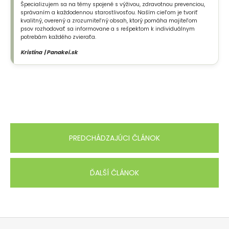
Špecializujem sa na témy spojené s výživou, zdravotnou prevenciou,
správaním a každodennou starostlivosťou. Naším cieľom je tvoriť
kvalitný, overený a zrozumiteľný obsah, ktorý pomáha majiteľom
psov rozhodovať sa informovane a s rešpektom k individuálnym
potrebám každého zvieraťa.
Kristína | Panakei.sk
PREDCHÁDZAJÚCI ČLÁNOK
ĎALŠÍ ČLÁNOK
Z