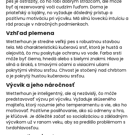
pes je ostražitý, čo ho robí dobrým strážcom, ale môže
o
byť aj rezervovaný voči cudzím ľuďom. Doma je
r
priateľský a lojálny, no vyžaduje dôsledný prístup a
ú
pozitívnu motiváciu pri výcviku. Má silnú loveckú intuíciu a
rád pracuje v náročných podmienkach.
č
a
Vzhľad plemena
m
Wetterhoun je stredne veľký pes s robustnou stavbou
e
tela. Má charakteristickú kučeravú srsť, ktorá je hustá a
olejovitá, čo mu poskytuje ochranu vo vode. Farba srsti
môže byť čierna, hnedá alebo s bielymi znakmi. Hlava je
silná a široká, s tmavými očami a visiacimi ušami
pokrytými vlnitou srsťou. Chvost je stočený nad chrbtom
a je pokrytý hustou kučeravou srsťou.
Výcvik a jeho náročnosť
Wetterhoun je inteligentný, ale aj nezávislý, čo môže
predstavovať výzvu pri výcviku. Vyžaduje skúseného
majiteľa, ktorý rozumie jeho temperamentu a vie, ako ho
motivovať.
Pozitívne posilňovanie
, ako sú odmeny a hra,
je kľúčové. Je dôležité začať so socializáciou a základným
výcvikom už v ranom veku, aby sa predišlo problémom s
tvrdohlavosťou.