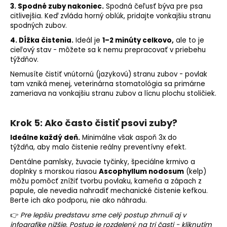
3. Spodné zuby nakoniec.
Spodná čeľusť býva pre psa
citlivejšia. Keď zvláda horný oblúk, pridajte vonkajšiu stranu
spodných zubov.
4. Dĺžka čistenia.
Ideál je
1–2 minúty celkovo,
ale to je
cieľový stav - môžete sa k nemu prepracovať v priebehu
týždňov.
Nemusíte čistiť vnútornú (jazykovú) stranu zubov - povlak
tam vzniká menej, veterinárna stomatológia sa primárne
zameriava na vonkajšiu stranu zubov a lícnu plochu stoličiek.
Krok 5: Ako často čistiť psovi zuby?
Ideálne každý deň.
Minimálne však aspoň 3x do
týždňa, aby malo čistenie reálny preventívny efekt.
Dentálne pamlsky, žuvacie tyčinky, špeciálne krmivo a
doplnky s morskou riasou
Ascophyllum nodosum
(kelp)
môžu pomôcť znížiť tvorbu povlaku, kameňa a zápach z
papule, ale nevedia nahradiť mechanické čistenie kefkou.
Berte ich ako podporu, nie ako náhradu.
👉
Pre lepšiu predstavu sme celý postup zhrnuli aj v
infografike nižšie. Postup je rozdelený na tri časti - kliknutím