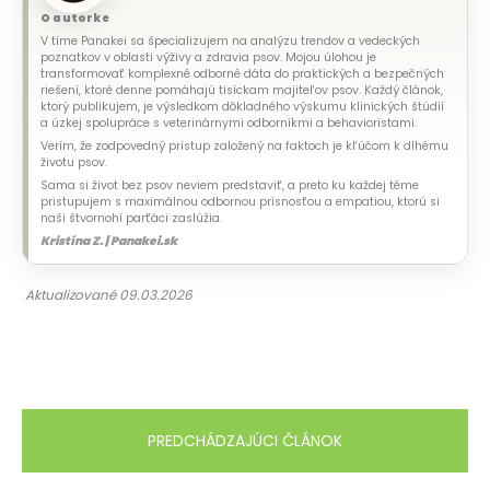
O autorke
V tíme Panakei sa špecializujem na analýzu trendov a vedeckých
poznatkov v oblasti výživy a zdravia psov. Mojou úlohou je
transformovať komplexné odborné dáta do praktických a bezpečných
riešení, ktoré denne pomáhajú tisíckam majiteľov psov. Každý článok,
ktorý publikujem, je výsledkom dôkladného výskumu klinických štúdií
a úzkej spolupráce s veterinárnymi odborníkmi a behavioristami.
Verím, že zodpovedný prístup založený na faktoch je kľúčom k dlhému
životu psov.
Sama si život bez psov neviem predstaviť, a preto ku každej téme
pristupujem s maximálnou odbornou prísnosťou a empatiou, ktorú si
naši štvornohí parťáci zaslúžia.
Kristína Z. | Panakei.sk
Aktualizované 09.03.2026
PREDCHÁDZAJÚCI ČLÁNOK