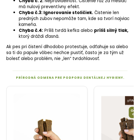
Chyba č. 2:
Nepravidelnosť. Čistenie raz za mesiac
má nulový preventívny efekt.
Chyba č.3: Ignorovanie stoličiek.
Čistenie len
predných zubov nepomôže tam, kde sa tvorí najviac
kameňa.
Chyba č.4:
Príliš tvrdá kefka alebo
príliš silný tlak,
ktorý dráždi ďasná.
Ak pes pri čistení dlhodobo protestuje, odťahuje sa alebo
sa ti do papule vôbec nechce pustiť, často je za tým už
bolesť alebo problém, nie „len“ tvrdohlavosť.