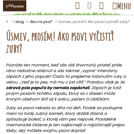
K
Prejsť
Hľadať
Nákupný
Menu
Prihlásenie
na
o
obsah
košík
Späť
Späť
š
Domov
blog
Ako na psa?
Úsmev, prosím! Ako psovi vyčistiť zuby?
í
Úsmev, prosím! Ako psovi vyčistiť
k
zuby?
Č
o
Poznáte ten moment, keď vás váš štvornohý priateľ príde
ráno radostne obliznúť a vás takmer „vypne“ intenzívny
p
zápach z jeho papule? Často to prejdeme mávnutím ruky a
o
vetou: „Veď je to pes, má mu z úst cítiť.“ Pravdou však je, že
t
zdravá psia papuľa by nemala zapáchať.
Zápach je totiž
prvým poslom tichého zápalu, ktorý sa z ďasien môže
r
krvným obehom šíriť až k srdcu, pečeni či obličkám.
e
Zuby sa psovi nekazia zo dňa na deň. Povlak sa postupne
b
mení na tvrdý zubný kameň, ktorý dráždi ďasná a
u
spôsobuje bolesť, o ktorej vám pes nepovie. Pravidelné
mechanické čistenie je ten najlacnejší a najúčinnejší prejav
j
lásky, aký môžete svojmu psovi dopriať.