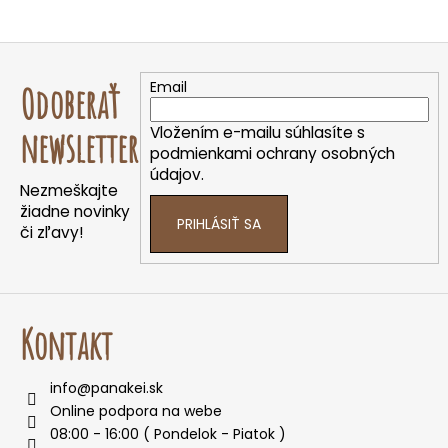
Z
á
Email
Odoberať
p
ä
Vložením e-mailu súhlasíte s
newsletter
t
podmienkami ochrany osobných
údajov.
i
Nezmeškajte
e
žiadne novinky
PRIHLÁSIŤ SA
či zľavy!
Kontakt
info
@
panakei.sk
Online podpora na webe
08:00 - 16:00 ( Pondelok - Piatok )