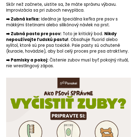
Skôr než začnete, uistite sa, že máte správnu výbavu.
o
Improvizácia sa pri zuboch nevypláca.
r
ú
➡️ Zubná kefka:
Ideálna je špeciálna kefka pre psov s
mäkkými štetinami alebo silikónový návlek na prst.
č
a
➡️ Zubná pasta pre psov:
Toto je kritický bod.
Nikdy
m
nepoužívajte ľudskú pastu!
. Obsahuje fluorid alebo
e
xylitol
, ktoré sú pre psa toxické. Psie pasty sú ochutené
(kuracie, hovädzie), aby bol celý proces pre psa atraktívny.
➡️ Pamlsky a pokoj:
Čistenie zubov musí byť pokojný rituál,
nie wrestlingový zápas.