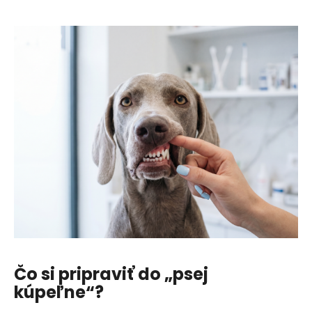
e
t
e
n
á
j
s
ť
?
HĽADAŤ
Čo si pripraviť do „psej
O
kúpeľne“?
d
p