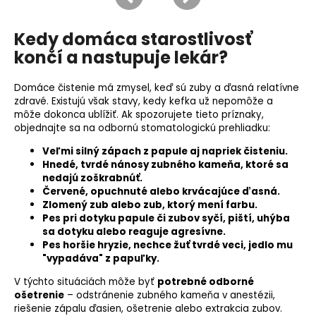
Kedy domáca starostlivosť
končí a nastupuje lekár?
Domáce čistenie má zmysel, keď sú zuby a ďasná relatívne
zdravé. Existujú však stavy, kedy kefka už nepomôže a
môže dokonca ublížiť. Ak spozorujete tieto príznaky,
objednajte sa na odbornú stomatologickú prehliadku:
Veľmi silný zápach z papule aj napriek čisteniu.
Hnedé, tvrdé nánosy zubného kameňa, ktoré sa
nedajú zoškrabnúť.
Červené, opuchnuté alebo krvácajúce ďasná.
Zlomený zub alebo zub, ktorý mení farbu.
Pes pri dotyku papule či zubov syčí, piští, uhýba
sa dotyku alebo reaguje agresívne.
Pes horšie hryzie, nechce žuť tvrdé veci, jedlo mu
"vypadáva" z papuľky.
V týchto situáciách môže byť
potrebné odborné
ošetrenie
– odstránenie zubného kameňa v anestézii,
riešenie zápalu ďasien, ošetrenie alebo extrakcia zubov.