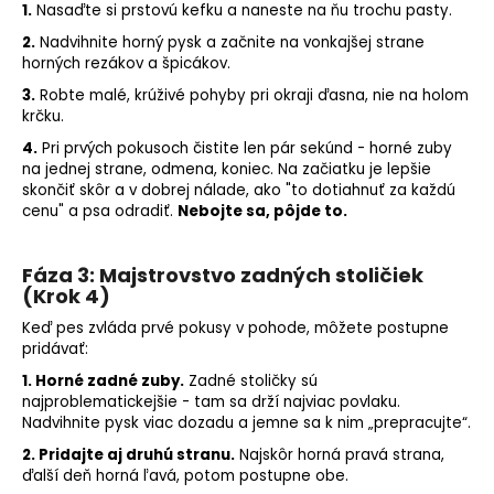
1.
Nasaďte si prstovú kefku a naneste na ňu trochu pasty.
2.
Nadvihnite horný pysk a začnite na vonkajšej strane
horných rezákov a špicákov.
3.
Robte malé, krúživé pohyby pri okraji ďasna, nie na holom
krčku.
4.
Pri prvých pokusoch čistite len pár sekúnd - horné zuby
na jednej strane, odmena, koniec. Na začiatku je lepšie
skončiť skôr a v dobrej nálade, ako "to dotiahnuť za každú
cenu" a psa odradiť.
Nebojte sa, pôjde to.
Fáza 3: Majstrovstvo zadných stoličiek
(Krok 4)
Keď pes zvláda prvé pokusy v pohode, môžete postupne
pridávať:
1. Horné zadné zuby.
Zadné stoličky sú
najproblematickejšie - tam sa drží najviac povlaku.
Nadvihnite pysk viac dozadu a jemne sa k nim „prepracujte“.
2. Pridajte aj druhú stranu.
Najskôr horná pravá strana,
ďalší deň horná ľavá, potom postupne obe.