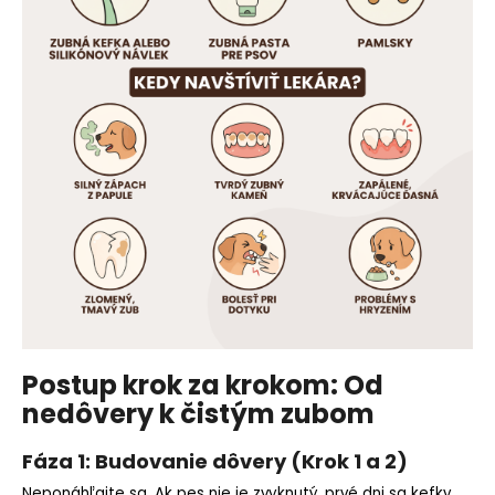
Postup krok za krokom: Od
nedôvery k čistým zubom
Fáza 1: Budovanie dôvery (Krok 1 a 2)
Neponáhľajte sa. Ak pes nie je zvyknutý, prvé dni sa kefky