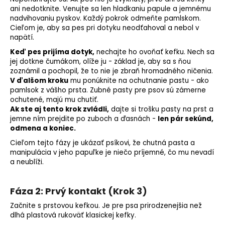
ani nedotknite. Venujte sa len hladkaniu papule a jemnému
nadvihovaniu pyskov. Každý pokrok odmeňte pamlskom.
Cieľom je, aby sa pes pri dotyku neodťahoval a nebol v
napätí.
Keď pes prijíma dotyk,
nechajte ho ovoňať kefku. Nech sa
jej dotkne čumákom, olíže ju - základ je, aby sa s ňou
zoznámil a pochopil, že to nie je zbraň hromadného ničenia.
V ďalšom kroku
mu ponúknite na ochutnanie pastu - ako
pamlsok z vášho prsta. Zubné pasty pre psov sú zámerne
ochutené, majú mu chutiť.
Ak ste aj tento krok zvládli,
dajte si trošku pasty na prst a
jemne ním prejdite po zuboch a ďasnách -
len pár sekúnd,
odmena
a koniec.
Cieľom tejto fázy je ukázať psíkovi, že chutná pasta a
manipulácia v jeho papuľke je niečo príjemné, čo mu nevadí
a neublíži.
Fáza 2: Prvý kontakt (Krok 3)
Začnite s prstovou kefkou. Je pre psa prirodzenejšia než
dlhá plastová rukoväť klasickej kefky.