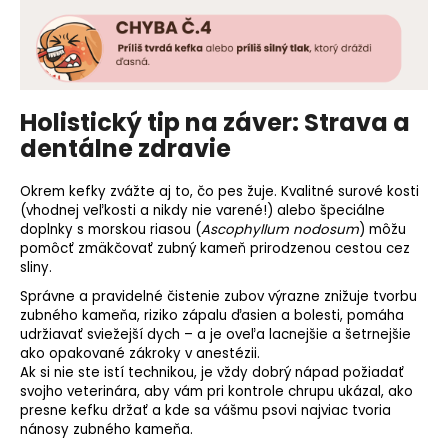
Holistický tip na záver: Strava a
dentálne zdravie
Okrem kefky zvážte aj to, čo pes žuje. Kvalitné surové kosti
(vhodnej veľkosti a nikdy nie varené!) alebo špeciálne
doplnky s morskou riasou (
Ascophyllum nodosum
) môžu
pomôcť zmäkčovať zubný kameň prirodzenou cestou cez
sliny.
Správne a pravidelné čistenie zubov výrazne znižuje tvorbu
zubného kameňa, riziko zápalu ďasien a bolesti, pomáha
udržiavať sviežejší dych – a je oveľa lacnejšie a šetrnejšie
ako opakované zákroky v anestézii.
Ak si nie ste istí technikou, je vždy dobrý nápad požiadať
svojho veterinára, aby vám pri kontrole chrupu ukázal, ako
presne kefku držať a kde sa vášmu psovi najviac tvoria
nánosy zubného kameňa.