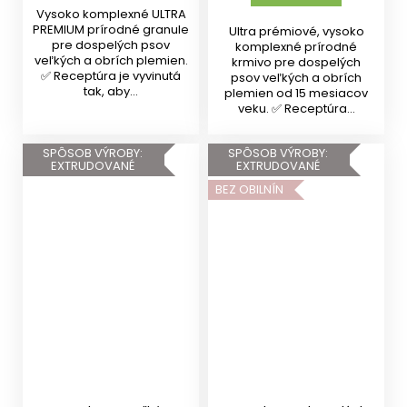
Vysoko komplexné ULTRA
PREMIUM prírodné granule
Ultra prémiové, vysoko
pre dospelých psov
komplexné prírodné
veľkých a obrích plemien.
krmivo pre dospelých
✅ Receptúra je vyvinutá
psov veľkých a obrích
tak, aby...
plemien od 15 mesiacov
veku. ✅ Receptúra...
SPÔSOB VÝROBY:
SPÔSOB VÝROBY:
EXTRUDOVANÉ
EXTRUDOVANÉ
BEZ OBILNÍN