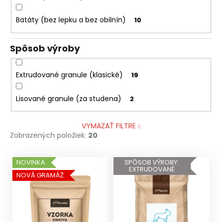
Batáty (bez lepku a bez obilnín)
10
Spôsob výroby
Extrudované granule (klasické)
19
Lisované granule (za studena)
2
VYMAZAŤ FILTRE
Zobrazených položiek:
20
V
NOVINKA
SPÔSOB VÝROBY:
EXTRUDOVANÉ
ý
NOVÁ GRAMÁŽ
p
i
s