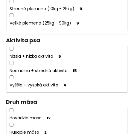
o
Stredné plemeno (10kg - 25kg)
9
r
ú
Veľké plemeno (25kg - 90kg)
9
č
a
m
Aktivita psa
e
Nižšia + nízka aktivita
5
Normálna + stredná aktivita
15
Vyššia + vysoká aktivita
4
Druh mäsa
Hovädzie mäso
12
Husacie mäso
2