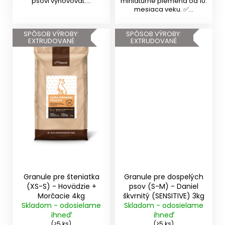
psovi vyhovovať....
miniatúrne plemená od 10.
mesiaca veku. ✅...
SPÔSOB VÝROBY:
SPÔSOB VÝROBY:
EXTRUDOVANÉ
EXTRUDOVANÉ
Granule pre šteniatka
Granule pre dospelých
(XS-S) - Hovädzie +
psov (S-M) - Daniel
Morčacie 4kg
škvrnitý (SENSITIVE) 3kg
Skladom - odosielame
Skladom - odosielame
ihneď
ihneď
(>5 ks)
(>5 ks)