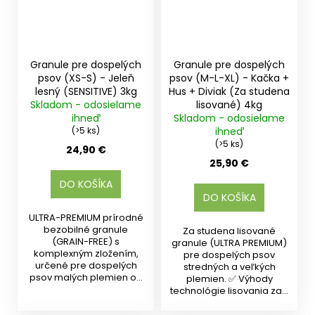
Granule pre dospelých
Granule pre dospelých
psov (XS-S) - Jeleň
psov (M-L-XL) - Kačka +
lesný (SENSITIVE) 3kg
Hus + Diviak (Za studena
Skladom - odosielame
lisované) 4kg
ihneď
Skladom - odosielame
(>5 ks)
ihneď
(>5 ks)
24,90 €
25,90 €
DO KOŠÍKA
DO KOŠÍKA
ULTRA-PREMIUM prírodné
bezobilné granule
Za studena lisované
(GRAIN-FREE) s
granule (ULTRA PREMIUM)
komplexným zložením,
pre dospelých psov
určené pre dospelých
stredných a veľkých
psov malých plemien od
plemien. ✅ Výhody
10 mesiacov s...
technológie lisovania za...