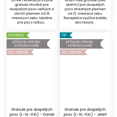
ULTRA PREMIUM prírodné
Grain-free granule (bez
granule vhodné pre
obilnín) pre dospelých
dospelých psov veľkých a
psov stredných plemien
obrích plemien od 15
od 12. mesiaca veku.
mesiacov veku. Ideálne
Receptúra využíva batáty
pre psy s nižšou...
ako hlavný...
NOVINKA
TIP
SPÔSOB VÝROBY:
SPÔSOB VÝROBY:
EXTRUDOVANÉ
EXTRUDOVANÉ
BEZ OBILNÍN
BEZ OBILNÍN
Granule pre dospelých
Granule pre dospelých
psov (L-XL-XXL) - Daniel
psov (L-XL-XXL) - Jeleň