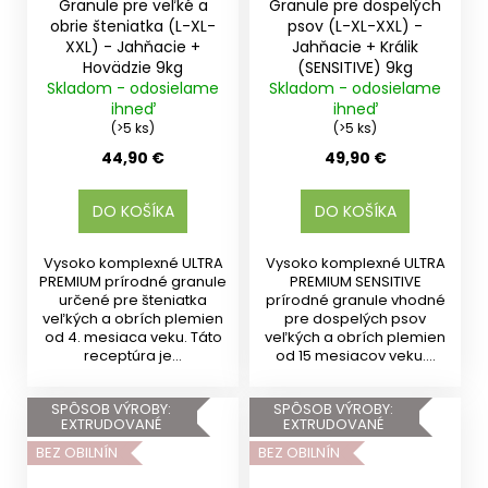
Granule pre veľké a
Granule pre dospelých
obrie šteniatka (L-XL-
psov (L-XL-XXL) -
XXL) - Jahňacie +
Jahňacie + Králik
Hovädzie 9kg
(SENSITIVE) 9kg
Skladom - odosielame
Skladom - odosielame
ihneď
ihneď
(>5 ks)
(>5 ks)
44,90 €
49,90 €
DO KOŠÍKA
DO KOŠÍKA
Vysoko komplexné ULTRA
Vysoko komplexné ULTRA
PREMIUM prírodné granule
PREMIUM SENSITIVE
určené pre šteniatka
prírodné granule vhodné
veľkých a obrích plemien
pre dospelých psov
od 4. mesiaca veku. Táto
veľkých a obrích plemien
receptúra je...
od 15 mesiacov veku....
SPÔSOB VÝROBY:
SPÔSOB VÝROBY:
EXTRUDOVANÉ
EXTRUDOVANÉ
BEZ OBILNÍN
BEZ OBILNÍN