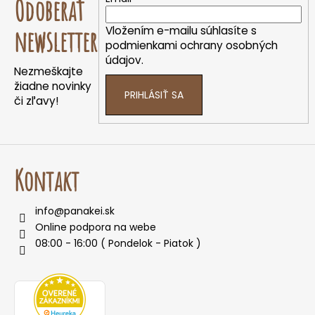
Odoberať
p
ä
Vložením e-mailu súhlasíte s
newsletter
t
podmienkami ochrany osobných
údajov.
i
Nezmeškajte
e
žiadne novinky
PRIHLÁSIŤ SA
či zľavy!
Kontakt
info
@
panakei.sk
Online podpora na webe
08:00 - 16:00 ( Pondelok - Piatok )