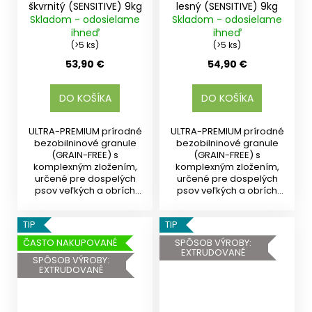
škvrnitý (SENSITIVE) 9kg
lesný (SENSITIVE) 9kg
Skladom - odosielame
Skladom - odosielame
ihneď
ihneď
(>5 ks)
(>5 ks)
53,90 €
54,90 €
DO KOŠÍKA
DO KOŠÍKA
ULTRA-PREMIUM prírodné
ULTRA-PREMIUM prírodné
bezobilninové granule
bezobilninové granule
(GRAIN-FREE) s
(GRAIN-FREE) s
komplexným zložením,
komplexným zložením,
určené pre dospelých
určené pre dospelých
psov veľkých a obrích
psov veľkých a obrích
plemien od 15...
plemien od 15...
TIP
TIP
ČASTO NAKUPOVANÉ
SPÔSOB VÝROBY:
EXTRUDOVANÉ
SPÔSOB VÝROBY:
EXTRUDOVANÉ