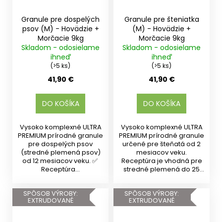
Granule pre dospelých
Granule pre šteniatka
psov (M) - Hovädzie +
(M) - Hovädzie +
Morčacie 9kg
Morčacie 9kg
Skladom - odosielame
Skladom - odosielame
ihneď
ihneď
(>5 ks)
(>5 ks)
41,90 €
41,90 €
DO KOŠÍKA
DO KOŠÍKA
Vysoko komplexné ULTRA
Vysoko komplexné ULTRA
PREMIUM prírodné granule
PREMIUM prírodné granule
pre dospelých psov
určené pre šteňatá od 2
(stredné plemená psov)
mesiacov veku.
od 12 mesiacov veku. ✅
Receptúra je vhodná pre
Receptúra...
stredné plemená do 25
kg v...
SPÔSOB VÝROBY:
SPÔSOB VÝROBY:
EXTRUDOVANÉ
EXTRUDOVANÉ