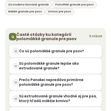
p
Za studena lisované granule
Polovlhké granule pre psov
i
Mäkké granule pre psov
Krmivo pre psov
s
u
Časté otázky ku kategórii
polomäkké granule pre psov
Čo sú polomäkké granule pre psov?
Sú polomäkké granule lepšie ako
extrudované granule?
Prečo Panakei nepredáva primárne
polomäkké granule pre psov?
Sú extrudované granule vhodné aj pre psa,
ktorý hľadá mäkšie krmivo?