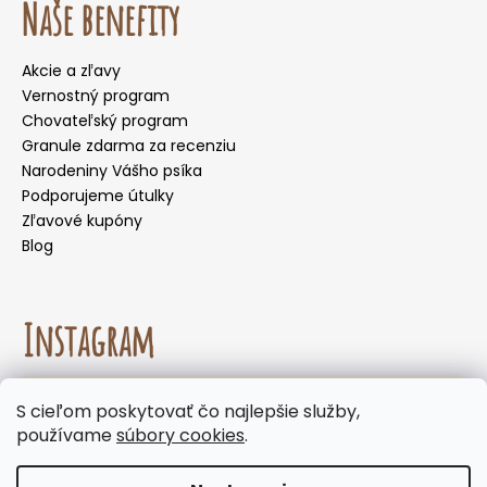
Naše benefity
Akcie a zľavy
Vernostný program
Chovateľský program
Granule zdarma za recenziu
Narodeniny Vášho psíka
Podporujeme útulky
Zľavové kupóny
Blog
Instagram
☀️🌡️ Odporúčanie na letné mesiace. Počas letných
S cieľom poskytovať čo najlepšie služby,
mesiacov neodporúčame voliť doručenie do
Sledovať na Instagrame
používame
súbory cookies
.
samoobslužných boxov, kde môžu byť zásielky
vystavené vysokým teplotám. Keďže naše
produkty neobsahujú chemické konzervanty,