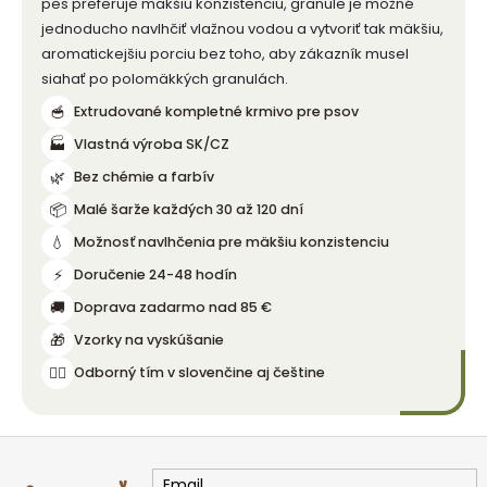
pes preferuje mäkšiu konzistenciu, granule je možné
jednoducho navlhčiť vlažnou vodou a vytvoriť tak mäkšiu,
aromatickejšiu porciu bez toho, aby zákazník musel
siahať po polomäkkých granulách.
🥣
Extrudované kompletné krmivo pre psov
🏭
Vlastná výroba SK/CZ
🌿
Bez chémie a farbív
📦
Malé šarže každých 30 až 120 dní
💧
Možnosť navlhčenia pre mäkšiu konzistenciu
⚡
Doručenie 24-48 hodín
🚚
Doprava zadarmo nad 85 €
🎁
Vzorky na vyskúšanie
👨‍⚕️
Odborný tím v slovenčine aj češtine
Z
á
Email