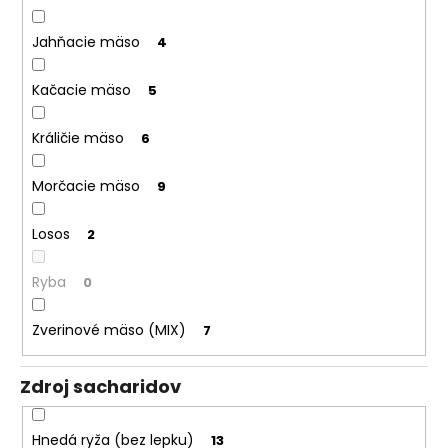
Jahňacie mäso
4
Kačacie mäso
5
Králičie mäso
6
Morčacie mäso
9
Losos
2
Ryba
0
Zverinové mäso (MIX)
7
Zdroj sacharidov
Hnedá ryža (bez lepku)
13