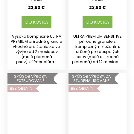
22,90 €
23,90 €
DO KOŠÍKA
DO KOŠÍKA
Vysoko komplexné ULTRA
ULTRA PREMIUM SENSITIVE
PREMIUM prírodné granule
prírodné granule s
vhodné pre šteniatka vo
komplexným zložením,
vývine od 2 mesiacov
určené pre dospelých
(malé plemená
psov (malé a stredné
psov). ✅ Receptúra...
plemená) od 12 mesiacov
veku....
SPÔSOB VÝROBY:
SPÔSOB VÝROBY: ZA
EXTRUDOVANÉ
STUDENA LISOVANÉ
BEZ OBILNÍN
BEZ OBILNÍN