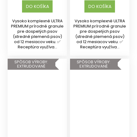
DO KOŠÍKA
DO KOŠÍKA
Vysoko komplexné ULTRA
Vysoko komplexné ULTRA
PREMIUM prírodné granule
PREMIUM prírodné granule
pre dospelých psov
pre dospelých psov
(stredné plemená psov)
(stredné plemená psov)
od 12 mesiacov veku. ✅
od 12 mesiacov veku. ✅
Receptúra využíva...
Receptúra využíva...
SPÔSOB VÝROBY:
SPÔSOB VÝROBY:
EXTRUDOVANÉ
EXTRUDOVANÉ