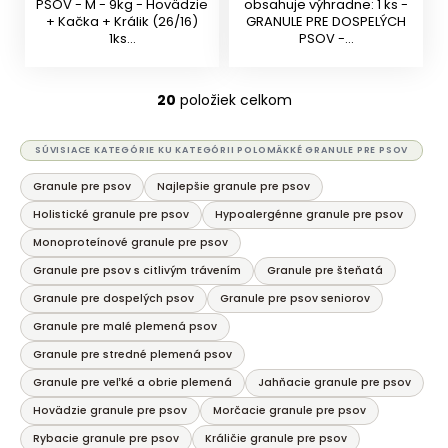
PSOV - M - 9kg - Hovädzie
obsahuje výhradne: 1 ks -
+ Kačka + Králik (26/16)
GRANULE PRE DOSPELÝCH
1ks...
PSOV -...
20
položiek celkom
O
v
l
SÚVISIACE KATEGÓRIE KU KATEGÓRII POLOMÄKKÉ GRANULE PRE PSOV
á
Granule pre psov
Najlepšie granule pre psov
d
a
Holistické granule pre psov
Hypoalergénne granule pre psov
c
Monoproteínové granule pre psov
i
Granule pre psov s citlivým trávením
Granule pre šteňatá
e
Granule pre dospelých psov
Granule pre psov seniorov
p
r
Granule pre malé plemená psov
v
Granule pre stredné plemená psov
k
Granule pre veľké a obrie plemená
Jahňacie granule pre psov
y
Hovädzie granule pre psov
Morčacie granule pre psov
v
ý
Rybacie granule pre psov
Králičie granule pre psov