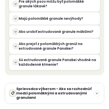
Pre akých psov môžu byť polomäkké
granule lákavé?
Majú polomäkké granule nevýhody?
Ako urobiť extrudované granule mäkšími?
Ako prejsť z polomäkkých granúl na
extrudované granule Panakei?
Sú extrudované granule Panakei vhodné na
každodenné kŕmenie?
Sprievodca výberom - Ako sa rozhodnúť
medzi polomäkkými a extrudovanými
granulami