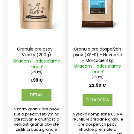
p
r
o
d
u
k
t
Granule pre psov -
Granule pre dospelých
o
Vzorky (200g)
psov (XS-S) - Hovädzie
+ Morčacie 4kg
Skladom - odosielame
v
Skladom - odosielame
ihneď
ihneď
(>5 ks)
(>5 ks)
1,99 €
22,90 €
DETAIL
DO KOŠÍKA
Vzorky granúl pre psov
slúžia predovšetkým na
Vysoko komplexné ULTRA
otestovanie chutnosti a
PREMIUM prírodné granule
veľkosti granúl, aby ste
pre dospelých psov,
zistili, či budú granule
vhodné pre malé a