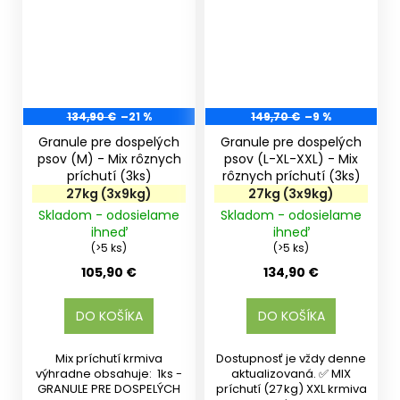
134,90 €
–21 %
149,70 €
–9 %
Granule pre dospelých
Granule pre dospelých
psov (M) - Mix rôznych
psov (L-XL-XXL) - Mix
príchutí (3ks)
rôznych príchutí (3ks)
27kg (3x9kg)
27kg (3x9kg)
Skladom - odosielame
Skladom - odosielame
ihneď
ihneď
(>5 ks)
(>5 ks)
105,90 €
134,90 €
DO KOŠÍKA
DO KOŠÍKA
Mix príchutí krmiva
Dostupnosť je vždy denne
výhradne obsahuje: 1ks -
aktualizovaná. ✅ MIX
GRANULE PRE DOSPELÝCH
príchutí (27 kg) XXL krmiva