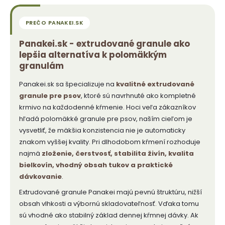
Panakei.sk - extrudované granule ako
lepšia alternatíva k polomäkkým
granulám
Panakei.sk sa špecializuje na
kvalitné extrudované
granule pre psov
, ktoré sú navrhnuté ako kompletné
krmivo na každodenné kŕmenie. Hoci veľa zákazníkov
hľadá polomäkké granule pre psov, naším cieľom je
vysvetliť, že mäkšia konzistencia nie je automaticky
znakom vyššej kvality. Pri dlhodobom kŕmení rozhoduje
najmä
zloženie, čerstvosť, stabilita živín, kvalita
bielkovín, vhodný obsah tukov a praktické
dávkovanie
.
Extrudované granule Panakei majú pevnú štruktúru, nižší
obsah vlhkosti a výbornú skladovateľnosť. Vďaka tomu
sú vhodné ako stabilný základ dennej kŕmnej dávky. Ak