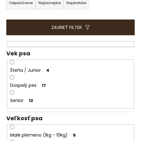
e
a
Odporúčame
Najlacnejšie
Najdrahšie
t
d
e
e
n
n
ZAVRIEŤ FILTER
á
i
j
e
s
p
Vek psa
ť
r
?
o
Šteňa / Junior
4
d
u
Dospelý pes
17
k
HĽADAŤ
t
Senior
12
o
v
Veľkosť psa
O
d
Malé plemeno (1kg - 10kg)
5
p