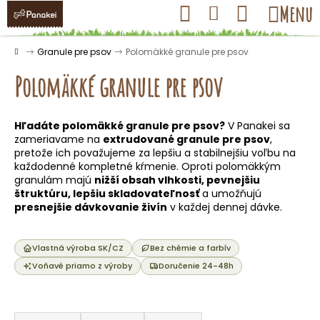
K
Prejsť
Hľadať
Nákupný
Menu
Prihlásenie
na
o
obsah
košík
Späť
Späť
š
Domov
Granule pre psov
Polomäkké granule pre psov
í
Polomäkké granule pre psov
k
Hľadáte polomäkké granule pre psov?
V Panakei sa
Č
zameriavame na
extrudované granule pre psov
,
o
pretože ich považujeme za lepšiu a stabilnejšiu voľbu na
každodenné kompletné kŕmenie. Oproti polomäkkým
p
granulám majú
nižší obsah vlhkosti, pevnejšiu
o
štruktúru, lepšiu skladovateľnosť
a umožňujú
t
presnejšie dávkovanie živín
v každej dennej dávke.
r
e
Vlastná výroba SK/CZ
Bez chémie a farbív
b
Voňavé priamo z výroby
Doručenie 24-48h
u
j
R