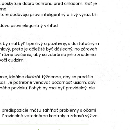
, poskytuje dobrú ochranu pred chladom. Srsť je
ene.
 dodávajú psovi inteligentný a živý výraz. Uši
áva psovi elegantný vzhľad.
ik by mal byť trpezlivý a pozitívny, s dostatočným
vý, preto je dôležité byť dôsledný, no zároveň
 rôzne cvičenia, aby sa zabránilo jeho znudeniu.
 voči cudzím.
anie, ideálne dvakrát týždenne, aby sa predišlo
bčas. Je potrebné venovať pozornosť ušiam, aby
ného povlaku. Pohyb by mal byť pravidelný, ale
 predispozície
môžu zahŕňať problémy s očami
. Pravidelné veterinárne kontroly a zdravá výživa