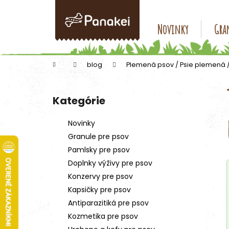
K
Prejsť
na
o
obsah
Späť
Späť
Novinky
Gran
š
do
do
í
k
obchodu
obchodu
Domov
blog
Plemená psov / Psie plemená 
B
o
Kategórie
Preskočiť
č
kategórie
n
Novinky
ý
Granule pre psov
p
Pamlsky pre psov
a
Doplnky výživy pre psov
n
Konzervy pre psov
e
Kapsičky pre psov
l
Antiparazitiká pre psov
Kozmetika pre psov