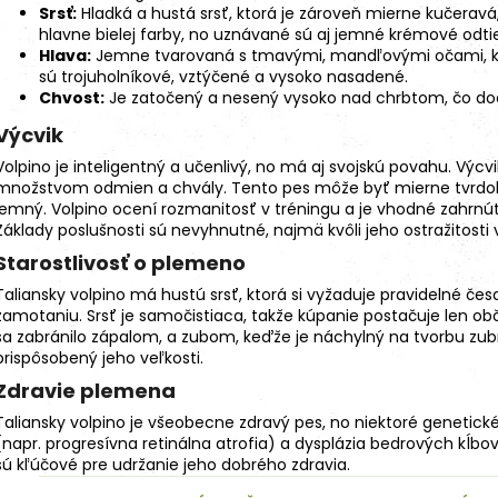
Srsť:
Hladká a hustá srsť, ktorá je zároveň mierne kučeravá
hlavne bielej farby, no uznávané sú aj jemné krémové odti
Hlava:
Jemne tvarovaná s tmavými, mandľovými očami, ktoré
sú trojuholníkové, vztýčené a vysoko nasadené.
27kg (3x9kg)
Chvost:
Je zatočený a nesený vysoko nad chrbtom, čo dod
Výcvik
Volpino je inteligentný a učenlivý, no má aj svojskú povahu. Výcv
množstvom odmien a chvály. Tento pes môže byť mierne tvrdohla
jemný. Volpino ocení rozmanitosť v tréningu a je vhodné zahrnúť
Základy poslušnosti sú nevyhnutné, najmä kvôli jeho ostražitosti
Starostlivosť o plemeno
Taliansky volpino má hustú srsť, ktorá si vyžaduje pravidelné čes
zamotaniu. Srsť je samočistiaca, takže kúpanie postačuje len o
sa zabránilo zápalom, a zubom, keďže je náchylný na tvorbu zub
prispôsobený jeho veľkosti.
Zdravie plemena
Taliansky volpino je všeobecne zdravý pes, no niektoré
genetické
(napr. progresívna retinálna atrofia) a dysplázia bedrových kĺbov
sú kľúčové pre udržanie jeho dobrého zdravia.