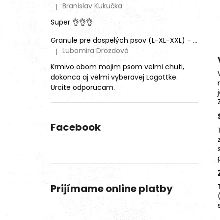
Branislav Kukučka
|
Hodnotenie produktu je 5 z 5 hviezdičiek.
Super 👌👌👌
Granule pre dospelých psov (L-XL-XXL) - Mix rôznych príchutí (3ks)
Lubomira Drozdová
|
Hodnotenie produktu je 5 z 5 hviezdičiek.
Krmivo obom mojim psom velmi chuti,
dokonca aj velmi vyberavej Lagottke.
Urcite odporucam.
Facebook
Prijímame online platby