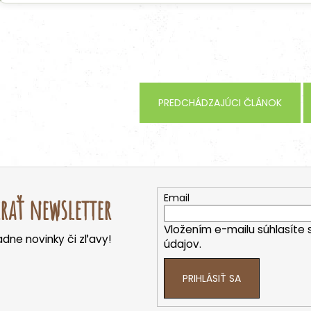
PREDCHÁDZAJÚCI ČLÁNOK
Email
rať newsletter
Vložením e-mailu súhlasíte 
dne novinky či zľavy!
údajov.
PRIHLÁSIŤ SA