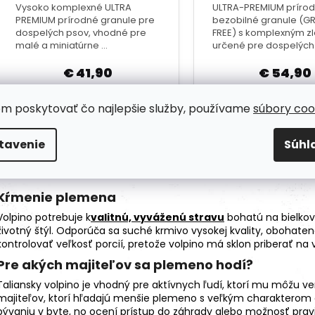
om poskytovať čo najlepšie služby, používame
súbory coo
tavenie
Súhl
Kŕmenie plemena
Volpino potrebuje k
valitnú, vyváženú stravu
bohatú na bielkovi
životný štýl. Odporúča sa
suché krmivo
vysokej kvality, obohatené
kontrolovať veľkosť porcií, pretože volpino má sklon priberať 
Pre akých majiteľov sa plemeno hodí?
Taliansky volpino je vhodný pre aktívnych ľudí, ktorí mu môžu ve
majiteľov, ktorí hľadajú menšie plemeno s veľkým charakterom a
bývaniu v byte, no ocení prístup do záhrady alebo možnosť prav