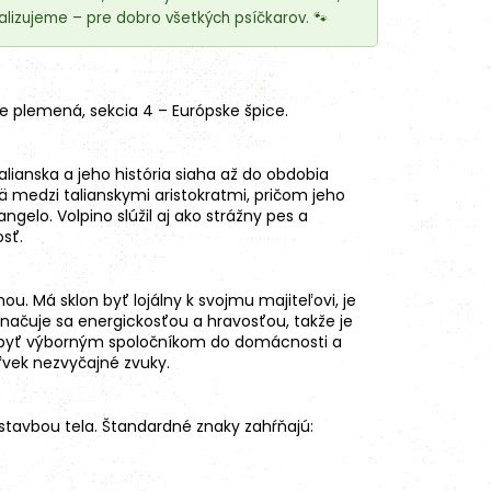
lizujeme – pre dobro všetkých psíčkarov. 🐾
ne plemená
, sekcia 4 – Európske špice.
alianska a jeho história siaha až do obdobia
 medzi talianskymi aristokratmi, pričom jeho
ngelo. Volpino slúžil aj ako strážny pes a
osť.
ou. Má sklon byť lojálny k svojmu majiteľovi, je
načuje sa energickosťou a hravosťou, takže je
že byť výborným spoločníkom do domácnosti a
ľvek nezvyčajné zvuky.
stavbou tela. Štandardné znaky zahŕňajú: