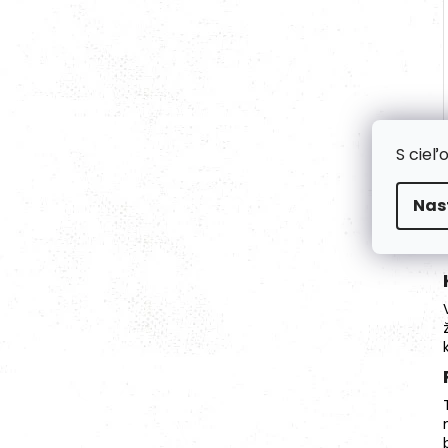
S cieľ
Nas