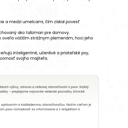
acie a medzi umelcami, čím získal povesť
bol chovaný ako talizman pre domovy.
ný k oveľa väčším strážnym plemenám, hoci jeho
eňujú inteligentné, učenlivé a priateľské psy,
ozornosť svojho majiteľa.
ti výživy, zdravia a celkovej starostlivosti o psov. Každý
todiky – prepájame najnovšie vedecké poznatky, klinické
, správaním a každodennou starostlivosťou. Naším cieľom je
eľom psov rozhodovať sa informovane a s rešpektom k