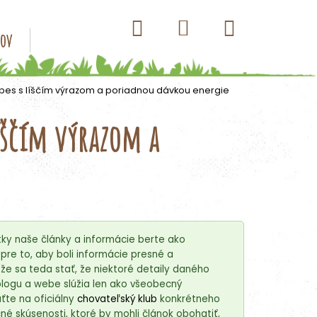
Hľadať
Nákupný
Prihlásenie
sov
Konzervy pre psov
Kapsičky pre psov
Antip
košík
ý pes s líščím výrazom a poriadnou dávkou energie
líščím výrazom a
ky naše články a informácie berte ako
re to, aby boli informácie presné a
e sa teda stať, že niektoré detaily daného
blogu a webe slúžia len ako všeobecný
ťte na oficiálny
chovateľský klub
konkrétneho
é skúsenosti, ktoré by mohli článok obohatiť,