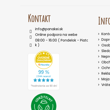
Kontakt
Info
info
@
panakei.sk
Kont
Online podpora na webe
Dopr
08:00 - 16:00 ( Pondelok - Piato
k )
Osob
Sled
Nepr
Obch
Ochr
Rekl
Moja
Vrát