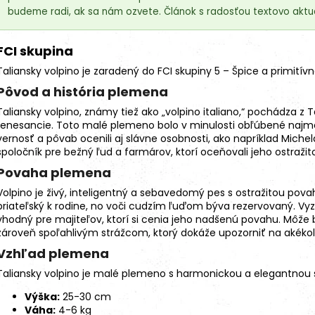
budeme radi, ak sa nám ozvete. Článok s radosťou textovo aktua
FCI skupina
Taliansky volpino je zaradený do FCI skupiny 5 – Špice a
primitív
Pôvod a história plemena
Taliansky volpino, známy tiež ako „volpino italiano,“ pochádza z T
renesancie. Toto malé
plemeno
bolo v minulosti obľúbené najmä
vernosť a pôvab ocenili aj slávne osobnosti, ako napríklad Michela
spoločník pre bežný ľud a farmárov, ktorí oceňovali jeho ostražit
18kg (2x9kg)
Povaha plemena
Volpino je živý, inteligentný a sebavedomý pes s ostražitou povah
priateľský k rodine, no voči cudzím ľuďom býva rezervovaný. Vyz
vhodný pre majiteľov, ktorí si cenia jeho nadšenú povahu. Mô
zároveň spoľahlivým strážcom, ktorý dokáže upozorniť na akéko
Vzhľad plemena
Taliansky volpino je malé plemeno s harmonickou a elegantnou 
Výška:
25-30 cm
Váha:
4-6 kg