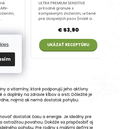
kies
.
asím
ny a vitamíny, ktoré podporujú jeho aktívny
 o doplnky na zdravie kĺbov a srsti. Dôležité je
na váhe, najmä ak nemá dostatok pohybu.
novať dostatok času a energie. Je ideálny pre
 ostražitou povahou. Dokáže sa prispôsobiť aj
idelného pohybu. Pre rodiny s malými deťmi je