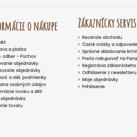
Zákaznícky servis
rmácie o nákupe
Recenzie obchodu
akt
Časté otázky a odpoved
ava a platba
Správne skladovanie krm
. odber - Púchov
Prečo nakupovať na Panak
ovanie objednávky
Registrácia zákazníckeho
evzatie objednávky
Odhlásenie z newsletteru
od. a rekl. podmienky
Moje objednávky
ana osobných údajov
Prihlásenie
amácie tovaru a ARS
 objednávka
enie tovaru