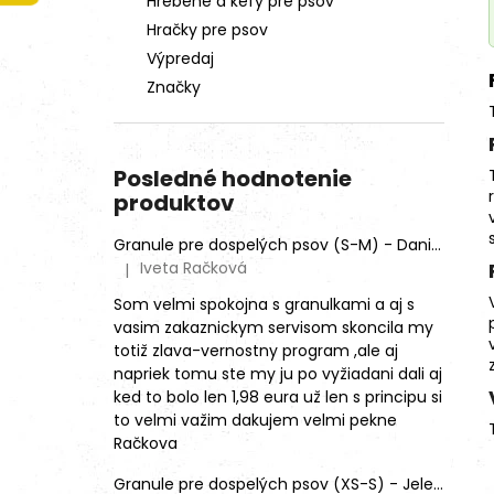
Hrebene a kefy pre psov
Hračky pre psov
Výpredaj
Značky
Posledné hodnotenie
produktov
Granule pre dospelých psov (S-M) - Daniel škvrnitý (SENSITIVE)
Iveta Račková
|
Hodnotenie produktu je 5 z 5 hviezdičiek.
Som velmi spokojna s granulkami a aj s
vasim zakaznickym servisom skoncila my
totiž zlava-vernostny program ,ale aj
napriek tomu ste my ju po vyžiadani dali aj
ked to bolo len 1,98 eura už len s principu si
to velmi važim dakujem velmi pekne
Račkova
Granule pre dospelých psov (XS-S) - Jeleň lesný (SENSITIVE) 9kg