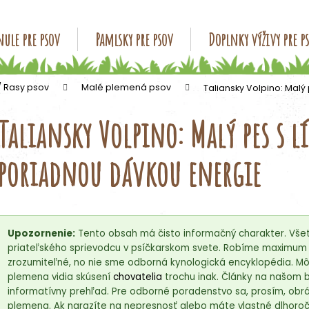
ule pre psov
Pamlsky pre psov
Doplnky výživy pre p
Čo potrebujete nájsť?
/ Rasy psov
Malé plemená psov
Taliansky Volpino: Mal
Taliansky Volpino: Malý pes s 
HĽADAŤ
poriadnou dávkou energie
Odporúčame
Upozornenie:
Tento obsah má čisto informačný charakter. Všet
priateľského sprievodcu v psíčkarskom svete. Robíme maximum p
zrozumiteľné, no nie sme odborná kynologická encyklopédia. Môž
plemena vidia skúsení
chovatelia
trochu inak. Články na našom 
informatívny prehľad. Pre odborné poradenstvo sa, prosím, obrá
plemena. Ak narazíte na nepresnosť alebo máte vlastné dlhoročn