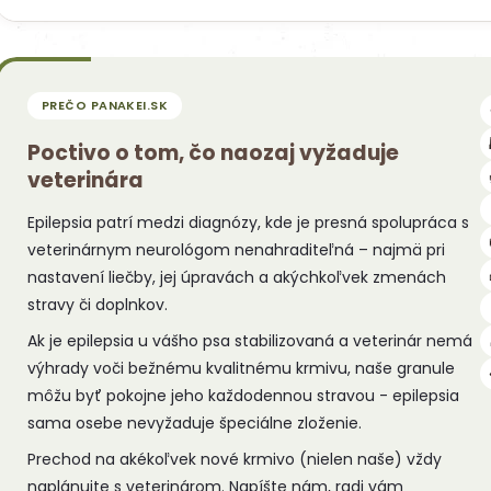
Poctivo o tom, čo naozaj vyžaduje
veterinára
Epilepsia patrí medzi diagnózy, kde je presná spolupráca s
veterinárnym neurológom nenahraditeľná – najmä pri
nastavení liečby, jej úpravách a akýchkoľvek zmenách
stravy či doplnkov.
Ak je epilepsia u vášho psa stabilizovaná a veterinár nemá
výhrady voči bežnému kvalitnému krmivu, naše granule
môžu byť pokojne jeho každodennou stravou - epilepsia
sama osebe nevyžaduje špeciálne zloženie.
Prechod na akékoľvek nové krmivo (nielen naše) vždy
naplánujte s veterinárom. Napíšte nám, radi vám