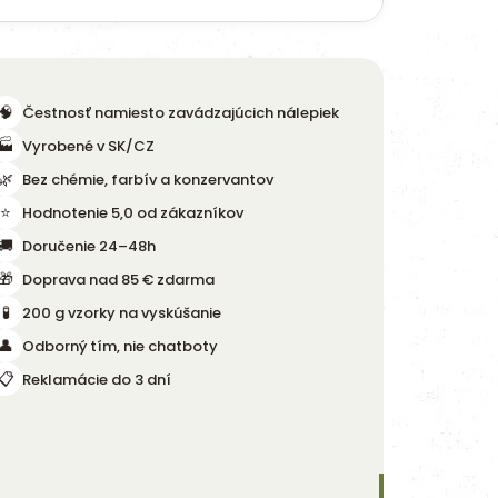
🧠
Čestnosť namiesto zavádzajúcich nálepiek
🏭
Vyrobené v SK/CZ
🌿
Bez chémie, farbív a konzervantov
⭐
Hodnotenie 5,0 od zákazníkov
🚚
Doručenie 24–48h
🎁
Doprava nad 85 € zdarma
🧪
200 g vzorky na vyskúšanie
👤
Odborný tím, nie chatboty
📋
Reklamácie do 3 dní