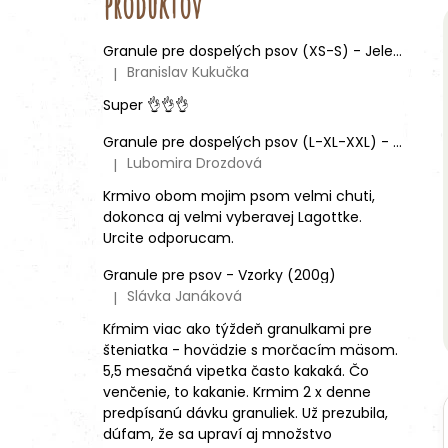
produktov
Granule pre dospelých psov (XS-S) - Jeleň lesný (SENSITIVE) 9kg
Branislav Kukučka
|
Hodnotenie produktu je 5 z 5 hviezdičiek.
Super 👌👌👌
Granule pre dospelých psov (L-XL-XXL) - Mix rôznych príchutí (3ks)
Lubomira Drozdová
|
Hodnotenie produktu je 5 z 5 hviezdičiek.
Krmivo obom mojim psom velmi chuti,
dokonca aj velmi vyberavej Lagottke.
Urcite odporucam.
Granule pre psov - Vzorky (200g)
Slávka Janáková
|
Hodnotenie produktu je 4 z 5 hviezdičiek.
Kŕmim viac ako týždeň granulkami pre
šteniatka - hovädzie s morčacím mäsom.
5,5 mesačná vipetka často kakaká. Čo
venčenie, to kakanie. Krmim 2 x denne
predpísanú dávku granuliek. Už prezubila,
dúfam, že sa upraví aj množstvo