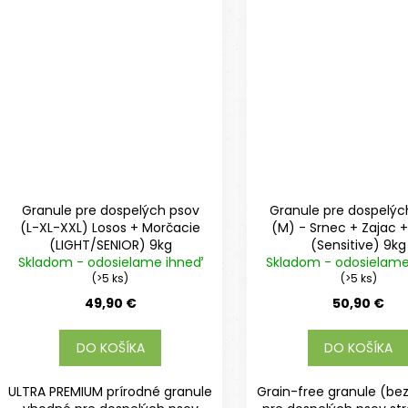
Granule pre dospelých psov
Granule pre dospelýc
(L-XL-XXL) Losos + Morčacie
(M) - Srnec + Zajac +
(LIGHT/SENIOR) 9kg
(Sensitive) 9kg
Skladom - odosielame ihneď
Skladom - odosielam
(>5 ks)
(>5 ks)
49,90 €
50,90 €
DO KOŠÍKA
DO KOŠÍKA
ULTRA PREMIUM prírodné granule
Grain-free granule (bez