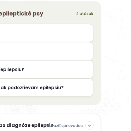
epileptické psy
?
epilepsiu?
, ak podozrievam epilepsiu?
bo diagnóze epilepsie