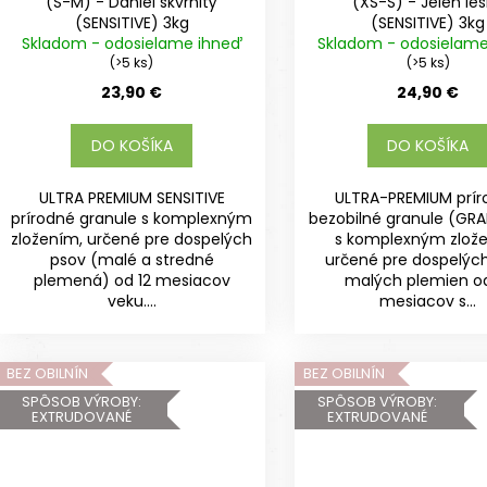
(S-M) - Daniel škvrnitý
(XS-S) - Jeleň le
(SENSITIVE) 3kg
(SENSITIVE) 3kg
Skladom - odosielame ihneď
Skladom - odosielam
(>5 ks)
(>5 ks)
23,90 €
24,90 €
DO KOŠÍKA
DO KOŠÍKA
ULTRA PREMIUM SENSITIVE
ULTRA-PREMIUM prí
prírodné granule s komplexným
bezobilné granule (GRA
zložením, určené pre dospelých
s komplexným zlož
psov (malé a stredné
určené pre dospelýc
plemená) od 12 mesiacov
malých plemien od
veku....
mesiacov s...
BEZ OBILNÍN
BEZ OBILNÍN
SPÔSOB VÝROBY:
SPÔSOB VÝROBY:
EXTRUDOVANÉ
EXTRUDOVANÉ