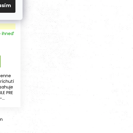
asím
h psov
znych
e ihneď
denne
ríchutí
bsahuje
ULE PRE
...
om