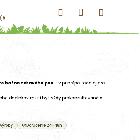
Hľadať
Nákupný
Prihlásenie
sov
Konzervy pre psov
Kapsičky pre psov
Antip
košík
re bežne zdravého psa
- v princípe teda aj pre
alebo doplnkov musí byť vždy prekonzultovaná s
 výroby
Doručenie 24–48h