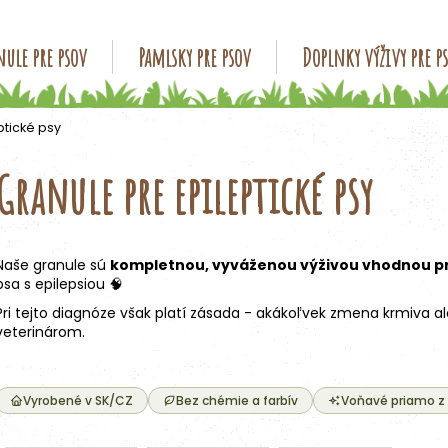
ule pre psov
Pamlsky pre psov
Doplnky výživy pre p
Čo potrebujete nájsť?
ptické psy
Granule pre epileptické psy
HĽADAŤ
Naše granule sú
kompletnou, vyváženou výživou vhodnou p
Odporúčame
psa s epilepsiou 🧠
Pri tejto diagnóze však platí zásada - akákoľvek zmena krmiva 
veterinárom.
Vyrobené v SK/CZ
Bez chémie a farbív
Voňavé priamo z
R