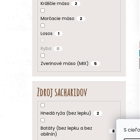
Králičie mäso
2
Morčacie mäso
2
Losos
1
Ryba
0
Zverinové mäso (MIX)
5
Zdroj sacharidov
Hnedá ryža (bez lepku)
2
Batáty (bez lepku a bez
S cieľ
8
obilnín)