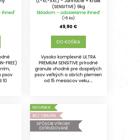
sný
(L-XL-XXL) - Jahňacie + Králik
(SENSITIVE) 9kg
e ihneď
Skladom - odosielame ihneď
(>5 ks)
49,90 €
DO KOŠÍKA
rodné
Vysoko komplexné ULTRA
IN-FREE)
PREMIUM SENSITIVE prírodné
ením,
granule vhodné pre dospelých
h psov
psov veľkých a obrích plemien
 10
od 15 mesiacov veku....
NOVINKA
BEZ OBILNÍN
SPÔSOB VÝROBY:
EXTRUDOVANÉ