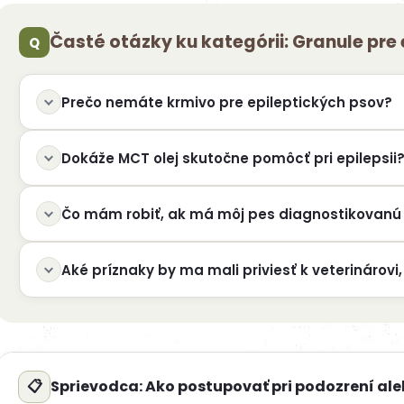
l
á
Časté otázky ku kategórii: Granule pre 
d
a
c
Prečo nemáte krmivo pre epileptických psov?
i
e
27kg (3x9kg)
p
Dokáže MCT olej skutočne pomôcť pri epilepsii
r
v
k
Čo mám robiť, ak má môj pes diagnostikovanú 
y
v
ý
Aké príznaky by ma mali priviesť k veterinárovi
p
i
s
u
Sprievodca: Ako postupovať pri podozrení ale