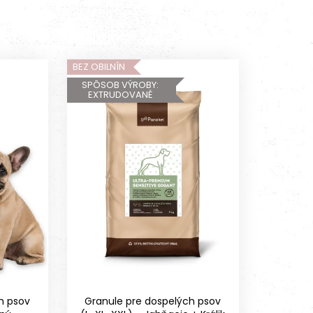
BEZ OBILNÍN
SPÔSOB VÝROBY:
EXTRUDOVANÉ
h psov
Granule pre dospelých psov