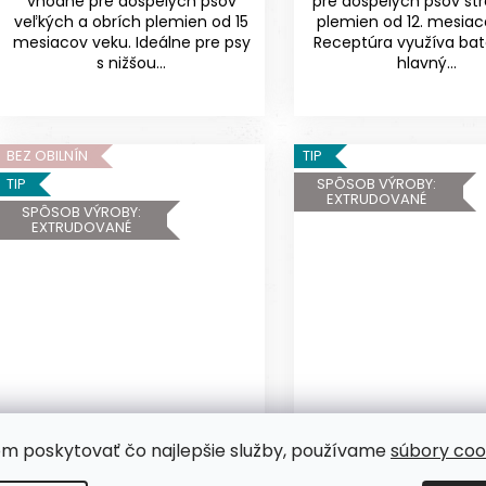
vhodné pre dospelých psov
pre dospelých psov st
veľkých a obrích plemien od 15
plemien od 12. mesiac
mesiacov veku. Ideálne pre psy
Receptúra využíva bat
s nižšou...
hlavný...
BEZ OBILNÍN
TIP
TIP
SPÔSOB VÝROBY:
EXTRUDOVANÉ
SPÔSOB VÝROBY:
EXTRUDOVANÉ
om poskytovať čo najlepšie služby, používame
súbory coo