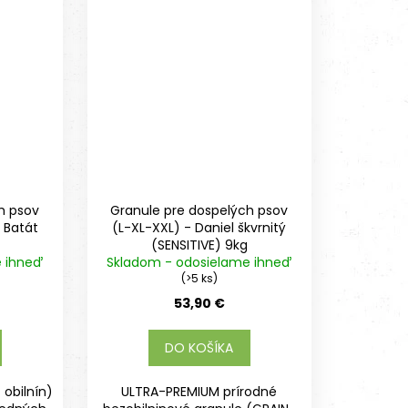
h psov
Granule pre dospelých psov
 Batát
(L-XL-XXL) - Daniel škvrnitý
(SENSITIVE) 9kg
e ihneď
Skladom - odosielame ihneď
(>5 ks)
53,90 €
DO KOŠÍKA
 obilnín)
ULTRA-PREMIUM prírodné