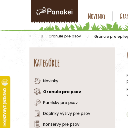
K
Prejsť
na
o
obsah
Späť
Späť
Novinky
Gran
š
do
do
í
k
obchodu
obchodu
Domov
Granule pre psov
Granule pre epile
B
o
Preskočiť
č
kategórie
Kategórie
n
ý
p
Novinky
a
Granule pre psov
n
e
Pamlsky pre psov
l
Doplnky výživy pre psov
Konzervy pre psov