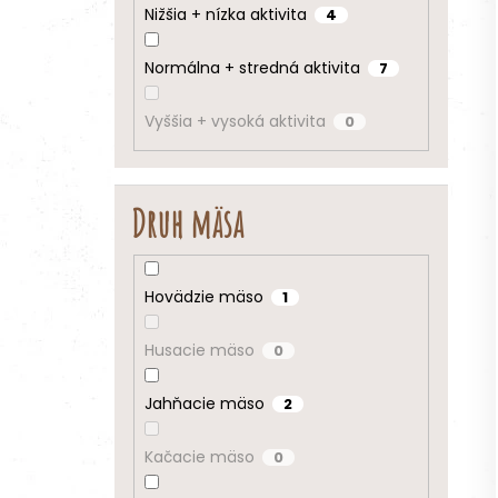
Nižšia + nízka aktivita
4
Normálna + stredná aktivita
7
Vyššia + vysoká aktivita
0
Druh mäsa
Hovädzie mäso
1
Husacie mäso
0
Jahňacie mäso
2
Kačacie mäso
0