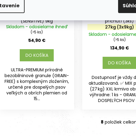
tavenie
Súhl
Granule pre dospelých psov
Granule pre dospelýc
(L-XL-XXL) - Jeleň lesný
(L-XL-XXL) - Mix rô
(SENSITIVE) 9kg
príchutí (3ks)
Skladom - odosielame ihneď
27kg (3x9kg)
(>5 ks)
Skladom - odosielam
(>5 ks)
54,90 €
134,90 €
DO KOŠÍKA
DO KOŠÍKA
ULTRA-PREMIUM prírodné
bezobilninové granule (GRAIN-
Dostupnosť je vždy 
FREE) s komplexným zložením,
aktualizovaná. ✅ MIX p
určené pre dospelých psov
(27 kg) XXL krmiva o
veľkých a obrích plemien od
výhradne: 1 ks - GRAN
15...
DOSPELÝCH PSOV -
8
položiek celk
O
v