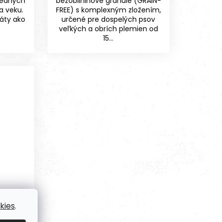
redných
bezobilninové granule (GRAIN-
a veku.
FREE) s komplexným zložením,
áty ako
určené pre dospelých psov
veľkých a obrích plemien od
15...
149,70
kies
.
€
–9 %