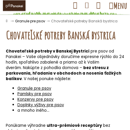
K
Prejsť
Hľadať
Nákupný
Menu
Prihlásenie
na
o
obsah
košík
Späť
Späť
š
Domov
Granule pre psov
Chovateľské potreby Banská bystrica
í
Chovateľské potreby Banská bystrica
k
Chovateľské potreby v Banskej Bystrici
pre psov od
Č
Panakei – Vaše objednávky doručíme expresne rýchlo do 24
o
hodín, spoľahlivo zabalené a priamo až k Vašim
dverám. Nakúpte z pohodlia domova –
bez stresu z
p
parkovania, hľadania v obchodoch a nosenia ťažkých
o
balíkov
. V našej ponuke nájdete:
t
Granule pre psov
r
Pamlsky pre psov
e
Konzervy pre psov
Doplnky výživy pre psov
b
a mnoho iného…
u
j
Ponúkame výhradne
ultra-prémiové receptúry
bez