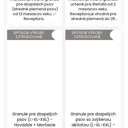
pre dospelých psov
určené pre šteňatá od 2
(stredné plemená psov)
mesiacov veku.
od 12 mesiacov veku. ✅
Receptúra je vhodná pre
Receptúra...
stredné plemená do 25
kg v...
SPÔSOB VÝROBY:
SPÔSOB VÝROBY:
EXTRUDOVANÉ
EXTRUDOVANÉ
Granule pre dospelých
Granule pre dospelých
psov (L-XL-XXL) -
psov so zvýšenou
Hovädzie + Morčacie
aktivitou (L-XL-XXL) -