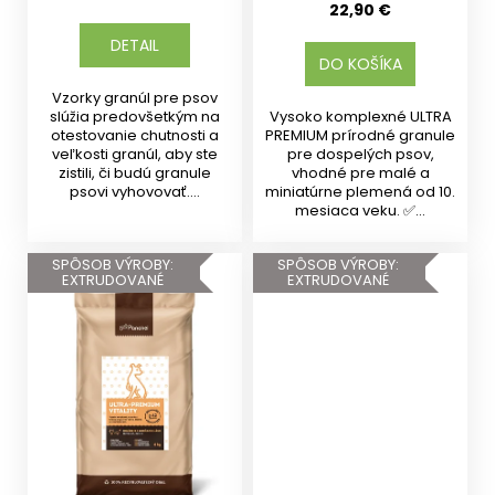
22,90 €
DETAIL
DO KOŠÍKA
Vzorky granúl pre psov
slúžia predovšetkým na
Vysoko komplexné ULTRA
otestovanie chutnosti a
PREMIUM prírodné granule
veľkosti granúl, aby ste
pre dospelých psov,
zistili, či budú granule
vhodné pre malé a
psovi vyhovovať....
miniatúrne plemená od 10.
mesiaca veku. ✅...
SPÔSOB VÝROBY:
SPÔSOB VÝROBY:
EXTRUDOVANÉ
EXTRUDOVANÉ