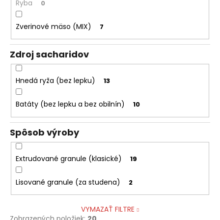
Ryba
0
Zverinové mäso (MIX)
7
Zdroj sacharidov
Hnedá ryža (bez lepku)
13
Batáty (bez lepku a bez obilnín)
10
Spôsob výroby
Extrudované granule (klasické)
19
Lisované granule (za studena)
2
VYMAZAŤ FILTRE
Zobrazených položiek:
20