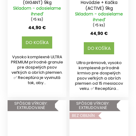
(GIGANT) 9kg
Hovädzie + Kačka
Skladom - odosielame
(ACTIVE) 9kg
ihneď
Skladom - odosielame
(>5 ks)
ihneď
(>5 ks)
44,90 €
44,90 €
DO KOŠÍKA
DO KOŠÍKA
Vysoko komplexné ULTRA
PREMIUM prírodné granule
Ultra prémiové, vysoko
pre dospelých psov
komplexné prírodné
veľkých a obrích plemien.
krmivo pre dospelých
✅ Receptúra je vyvinutá
psov veľkých a obrích
tak, aby...
plemien od 15 mesiacov
veku. ✅ Receptúra...
SPÔSOB VÝROBY:
SPÔSOB VÝROBY:
EXTRUDOVANÉ
EXTRUDOVANÉ
BEZ OBILNÍN