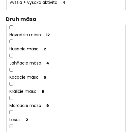
Vyššia + vysoká aktivita
4
Druh mäsa
Hovädzie mäso
12
Husacie mäso
2
Jahňacie mäso
4
Kačacie mäso
5
Králičie mäso
6
Morčacie mäso
9
Losos
2