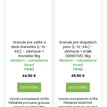
Granule pre veľké a
Granule pre dospelých
obrie šteniatka (L-XL-
psov (L-XL-XXL) -
XXL) - Jahňacie +
Jahňacie + Králik
Hovädzie 9kg
(SENSITIVE) 9kg
Skladom - odosielame
Skladom - odosielame
ihneď
ihneď
(>5 ks)
(>5 ks)
44,90 €
49,90 €
DO KOŠÍKA
DO KOŠÍKA
Vysoko komplexné ULTRA
Vysoko komplexné ULTRA
PREMIUM prírodné granule
PREMIUM SENSITIVE
určené pre šteniatka
prírodné granule vhodné