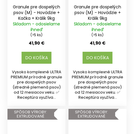
Granule pre dospelých
Granule pre dospelých
psov (M) - Hovädzie +
psov (M) - Hovädzie +
Kačka + Králik 9kg
Králik 9kg
Skladom - odosielame
Skladom - odosielame
ihneď
ihneď
(>5 ks)
(>5 ks)
41,90 €
41,90 €
DO KOŠÍKA
DO KOŠÍKA
Vysoko komplexné ULTRA
Vysoko komplexné ULTRA
PREMIUM prírodné granule
PREMIUM prírodné granule
pre dospelých psov
pre dospelých psov
(stredné plemená psov)
(stredné plemená psov)
od 12 mesiacov veku. ✅
od 12 mesiacov veku. ✅
Receptúra využíva...
Receptúra využíva...
SPÔSOB VÝROBY:
SPÔSOB VÝROBY:
EXTRUDOVANÉ
EXTRUDOVANÉ