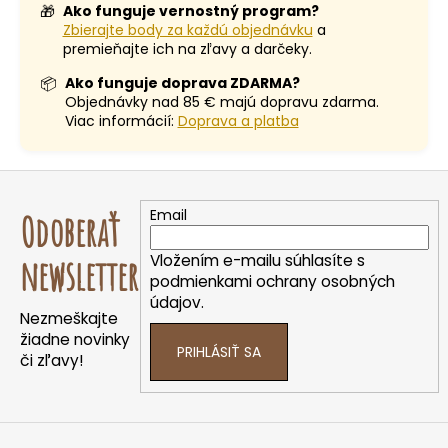
🎁
Ako funguje vernostný program?
Zbierajte body za každú objednávku
a
premieňajte ich na zľavy a darčeky.
📦
Ako funguje doprava ZDARMA?
Objednávky nad 85 € majú dopravu zdarma.
Viac informácií:
Doprava a platba
Z
á
Email
Odoberať
p
ä
Vložením e-mailu súhlasíte s
newsletter
t
podmienkami ochrany osobných
údajov.
i
Nezmeškajte
e
žiadne novinky
PRIHLÁSIŤ SA
či zľavy!