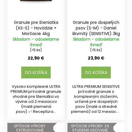
Granule pre šteniatka
Granule pre dospelých
(XS-S) - Hovädzie +
psov (S-M) - Daniel
Morčacie 4kg
škvrnitý (SENSITIVE) 3kg
Skladom - odosielame
Skladom - odosielame
ihneď
ihneď
(>5 ks)
(>5 ks)
22,90 €
23,90 €
DO KOŠÍKA
DO KOŠÍKA
Vysoko komplexné ULTRA
ULTRA PREMIUM SENSITIVE
PREMIUM prírodné granule
prírodné granule s
vhodné pre šteniatka vo
komplexným zložením,
vývine od 2 mesiacov
určené pre dospelých
(malé plemená
psov (malé a stredné
psov). ✅ Receptúra...
plemená) od 12 mesiacov
veku....
SPÔSOB VÝROBY:
SPÔSOB VÝROBY: ZA
EXTRUDOVANÉ
STUDENA LISOVANÉ