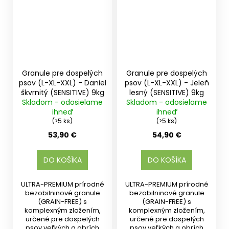
Granule pre dospelých
Granule pre dospelých
psov (L-XL-XXL) - Daniel
psov (L-XL-XXL) - Jeleň
škvrnitý (SENSITIVE) 9kg
lesný (SENSITIVE) 9kg
Skladom - odosielame
Skladom - odosielame
ihneď
ihneď
(>5 ks)
(>5 ks)
53,90 €
54,90 €
DO KOŠÍKA
DO KOŠÍKA
ULTRA-PREMIUM prírodné
ULTRA-PREMIUM prírodné
bezobilninové granule
bezobilninové granule
(GRAIN-FREE) s
(GRAIN-FREE) s
komplexným zložením,
komplexným zložením,
určené pre dospelých
určené pre dospelých
psov veľkých a obrích
psov veľkých a obrích