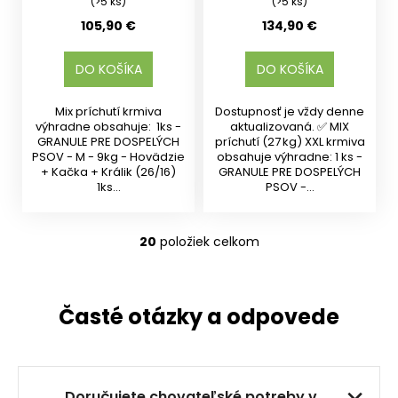
(>5 ks)
(>5 ks)
105,90 €
134,90 €
DO KOŠÍKA
DO KOŠÍKA
Mix príchutí krmiva
Dostupnosť je vždy denne
výhradne obsahuje: 1ks -
aktualizovaná. ✅ MIX
GRANULE PRE DOSPELÝCH
príchutí (27 kg) XXL krmiva
PSOV - M - 9kg - Hovädzie
obsahuje výhradne: 1 ks -
+ Kačka + Králik (26/16)
GRANULE PRE DOSPELÝCH
1ks...
PSOV -...
20
položiek celkom
O
v
l
á
Časté otázky a odpovede
d
a
c
i
Doručujete chovateľské potreby v