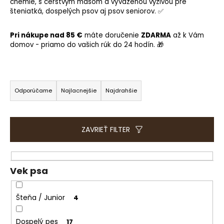
e
chémie, s čerstvým mäsom a vyváženou výživou pre
šteniatká, dospelých psov aj psov seniorov. ✅
t
e
Pri nákupe nad 85 €
máte doručenie
ZDARMA
až k Vám
n
domov - priamo do vašich rúk do 24 hodín. 🎁
á
j
R
s
a
ť
Odporúčame
Najlacnejšie
Najdrahšie
d
?
e
n
ZAVRIEŤ FILTER
i
e
HĽADAŤ
p
Vek psa
r
o
Šteňa / Junior
4
O
d
d
u
p
Dospelý pes
17