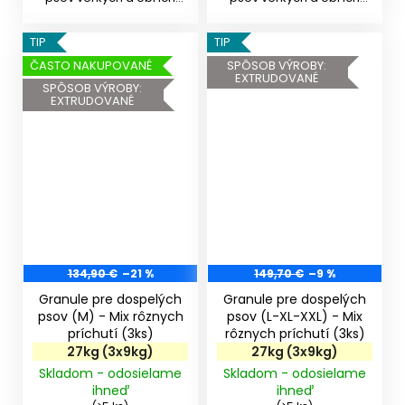
plemien od 15...
plemien od 15...
TIP
TIP
ČASTO NAKUPOVANÉ
SPÔSOB VÝROBY:
EXTRUDOVANÉ
SPÔSOB VÝROBY:
EXTRUDOVANÉ
134,90 €
–21 %
149,70 €
–9 %
Granule pre dospelých
Granule pre dospelých
psov (M) - Mix rôznych
psov (L-XL-XXL) - Mix
príchutí (3ks)
rôznych príchutí (3ks)
27kg (3x9kg)
27kg (3x9kg)
Skladom - odosielame
Skladom - odosielame
ihneď
ihneď