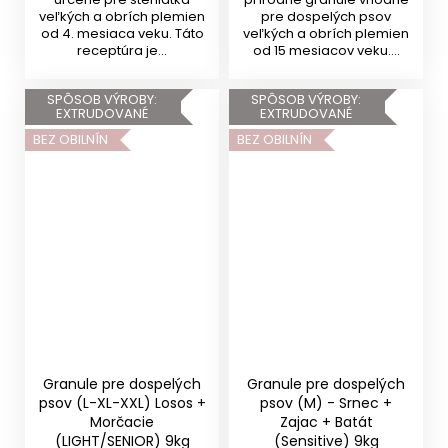
veľkých a obrích plemien
pre dospelých psov
od 4. mesiaca veku. Táto
veľkých a obrích plemien
receptúra je...
od 15 mesiacov veku....
SPÔSOB VÝROBY:
SPÔSOB VÝROBY:
EXTRUDOVANÉ
EXTRUDOVANÉ
BEZ OBILNÍN
BEZ OBILNÍN
Granule pre dospelých
Granule pre dospelých
psov (L-XL-XXL) Losos +
psov (M) - Srnec +
Morčacie
Zajac + Batát
(LIGHT/SENIOR) 9kg
(Sensitive) 9kg