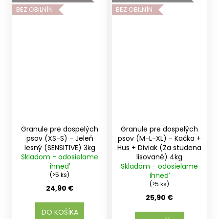
BEZ OBILNÍN
BEZ OBILNÍN
Granule pre dospelých
Granule pre dospelých
psov (XS-S) - Jeleň
psov (M-L-XL) - Kačka +
lesný (SENSITIVE) 3kg
Hus + Diviak (Za studena
Skladom - odosielame
lisované) 4kg
ihneď
Skladom - odosielame
(>5 ks)
ihneď
(>5 ks)
24,90 €
25,90 €
DO KOŠÍKA