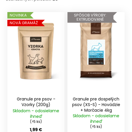
V
NOVINKA
SPÔSOB VÝROBY:
EXTRUDOVANÉ
ý
NOVÁ GRAMÁŽ
p
i
s
p
r
o
d
u
k
t
Granule pre psov -
Granule pre dospelých
o
Vzorky (200g)
psov (XS-S) - Hovädzie
+ Morčacie 4kg
Skladom - odosielame
v
Skladom - odosielame
ihneď
ihneď
(>5 ks)
(>5 ks)
1,99 €