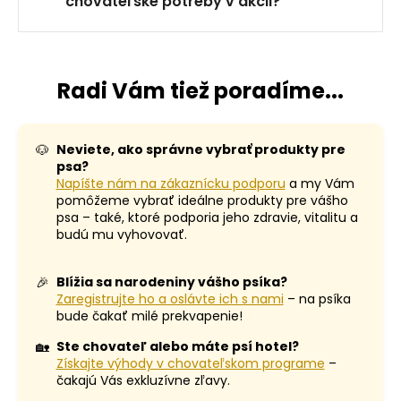
chovateľské potreby v akcii?
Radi Vám tiež poradíme...
🐶
Neviete, ako správne vybrať produkty pre
psa?
Napíšte nám na zákaznícku podporu
a my Vám
pomôžeme vybrať ideálne produkty pre vášho
psa – také, ktoré podporia jeho zdravie, vitalitu a
budú mu vyhovovať.
🎉
Blížia sa narodeniny vášho psíka?
Zaregistrujte ho a oslávte ich s nami
– na psíka
bude čakať milé prekvapenie!
🏡
Ste chovateľ alebo máte psí hotel?
Získajte výhody v chovateľskom programe
–
čakajú Vás exkluzívne zľavy.