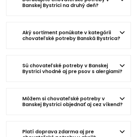
e
Banskej Bystrici na druhý deň?
p
r
v
k
Aký sortiment ponúkate v kategórii
y
chovateľské potreby Banská Bystrica?
v
ý
p
i
Sú chovateľské potreby v Banskej
s
Bystrici vhodné aj pre psov s alergiami?
u
Môžem si chovateľské potreby v
Banskej Bystrici objednať aj cez víkend?
Platí doprava zdarma aj pre