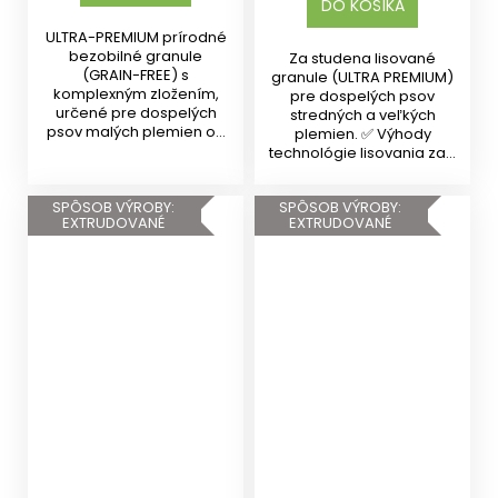
DO KOŠÍKA
ULTRA-PREMIUM prírodné
bezobilné granule
Za studena lisované
(GRAIN-FREE) s
granule (ULTRA PREMIUM)
komplexným zložením,
pre dospelých psov
určené pre dospelých
stredných a veľkých
psov malých plemien od
plemien. ✅ Výhody
10 mesiacov s...
technológie lisovania za...
SPÔSOB VÝROBY:
SPÔSOB VÝROBY:
EXTRUDOVANÉ
EXTRUDOVANÉ