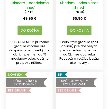
Skladom - odosielame
Skladom - odosielame
ihneď
ihneď
(>5 ks)
(>5 ks)
49,90 €
50,90 €
DO KOŠÍKA
DO KOŠÍKA
ULTRA PREMIUM prírodné
Grain-free granule (bez
granule vhodné pre
obilnín) pre dospelých
dospelých psov veľkých a
psov stredných plemien
obrích plemien od 15
od 12. mesiaca veku.
mesiacov veku. Ideálne
Receptúra využíva batáty
pre psy s nižšou...
ako hlavný...
NOVINKA
TIP
SPÔSOB VÝROBY:
SPÔSOB VÝROBY:
EXTRUDOVANÉ
EXTRUDOVANÉ
BEZ OBILNÍN
BEZ OBILNÍN