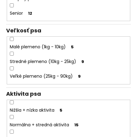
o
k
r
t
Senior
12
ú
o
č
v
Veľkosť psa
a
m
e
Malé plemeno (1kg - 10kg)
5
Stredné plemeno (10kg - 25kg)
9
Veľké plemeno (25kg - 90kg)
9
Aktivita psa
Nižšia + nízka aktivita
5
Normálna + stredná aktivita
15