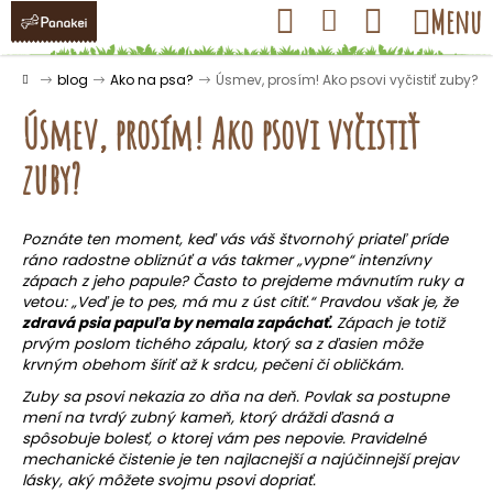
K
Prejsť
Hľadať
Nákupný
Menu
Prihlásenie
na
o
obsah
košík
Späť
Späť
š
Domov
blog
Ako na psa?
Úsmev, prosím! Ako psovi vyčistiť zuby?
í
Úsmev, prosím! Ako psovi vyčistiť
k
zuby?
Č
o
Poznáte ten moment, keď vás váš štvornohý priateľ príde
ráno radostne obliznúť a vás takmer „vypne“ intenzívny
p
zápach z jeho papule? Často to prejdeme mávnutím ruky a
o
vetou: „Veď je to pes, má mu z úst cítiť.“ Pravdou však je, že
t
zdravá psia papuľa by nemala zapáchať.
Zápach je totiž
prvým poslom tichého zápalu, ktorý sa z ďasien môže
r
krvným obehom šíriť až k srdcu, pečeni či obličkám.
e
Zuby sa psovi nekazia zo dňa na deň. Povlak sa postupne
b
mení na tvrdý zubný kameň, ktorý dráždi ďasná a
u
spôsobuje bolesť, o ktorej vám pes nepovie. Pravidelné
mechanické čistenie je ten najlacnejší a najúčinnejší prejav
j
lásky, aký môžete svojmu psovi dopriať.