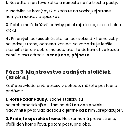
1.
Nasaďte si prstovú kefku a naneste na ňu trochu pasty.
2.
Nadvihnite horný pysk a začnite na vonkajšej strane
horných rezákov a špicákov.
3.
Robte malé, krúživé pohyby pri okraji ďasna, nie na holom
krčku.
4.
Pri prvých pokusoch čistite len pár sekúnd - horné zuby
na jednej strane, odmena, koniec. Na začiatku je lepšie
skončiť skôr a v dobrej nálade, ako "to dotiahnuť za každú
cenu" a psa odradiť.
Nebojte sa, pôjde to.
Fáza 3: Majstrovstvo zadných stoličiek
(Krok 4)
Keď pes zvláda prvé pokusy v pohode, môžete postupne
pridávať:
1. Horné zadné zuby.
Zadné stoličky sú
najproblematickejšie - tam sa drží najviac povlaku.
Nadvihnite pysk viac dozadu a jemne sa k nim „prepracujte“.
2. Pridajte aj druhú stranu.
Najskôr horná pravá strana,
ďalší deň horná ľavá, potom postupne obe.