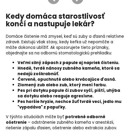
Kedy domáca starostlivosť
končí a nastupuje lekár?
Domáce čistenie má zmysel, keď sú zuby a ďasná relatívne
zdravé. Existujú však stavy, kedy kefka už nepomôže a
môže dokonca ublížiť. Ak spozorujete tieto príznaky,
objednajte sa na odbornú stomatologickú prehliadku:
Veľmi silný zápach z papule aj napriek čisteniu.
Hnedé, tvrdé nánosy zubného kameňa, ktoré sa
nedajú zoškrabnúť.
Červené, opuchnuté alebo krvácajúce ďasná.
Zlomený zub alebo zub, ktorý mení farbu.
Pes pri dotyku papule či zubov syčí, piští, uhýba
sa dotyku alebo reaguje agresívne.
Pes horšie hryzie, nechce žuť tvrdé veci, jedlo mu
"vypadáva" z papuľky.
V týchto situáciách môže byť
potrebné odborné
ošetrenie
– odstránenie zubného kameňa v anestézii,
riešenie zápalu ďasien, ošetrenie alebo extrakcia zubov.