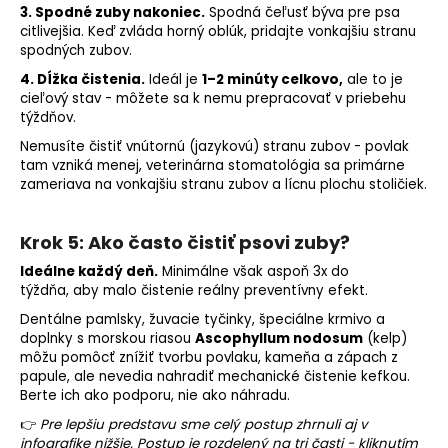
3. Spodné zuby nakoniec.
Spodná čeľusť býva pre psa
citlivejšia. Keď zvláda horný oblúk, pridajte vonkajšiu stranu
spodných zubov.
4. Dĺžka čistenia.
Ideál je
1–2 minúty celkovo,
ale to je
cieľový stav - môžete sa k nemu prepracovať v priebehu
týždňov.
Nemusíte čistiť vnútornú (jazykovú) stranu zubov - povlak
tam vzniká menej, veterinárna stomatológia sa primárne
zameriava na vonkajšiu stranu zubov a lícnu plochu stoličiek.
Krok 5: Ako často čistiť psovi zuby?
Ideálne každý deň.
Minimálne však aspoň 3x do
týždňa, aby malo čistenie reálny preventívny efekt.
Dentálne pamlsky, žuvacie tyčinky, špeciálne krmivo a
doplnky s morskou riasou
Ascophyllum nodosum
(kelp)
môžu pomôcť znížiť tvorbu povlaku, kameňa a zápach z
papule, ale nevedia nahradiť mechanické čistenie kefkou.
Berte ich ako podporu, nie ako náhradu.
👉
Pre lepšiu predstavu sme celý postup zhrnuli aj v
infografike nižšie. Postup je rozdelený na tri časti - kliknutím