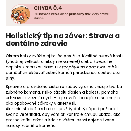
Holistický tip na záver: Strava a
dentálne zdravie
Okrem kefky zvážte aj to, čo pes žuje. Kvalitné surové kosti
(vhodnej veľkosti a nikdy nie varené!) alebo špeciálne
doplnky s morskou riasou (
Ascophyllum nodosum
) môžu
pomôcť zmäkčovať zubný kameň prirodzenou cestou cez
sliny.
Správne a pravidelné čistenie zubov výrazne znižuje tvorbu
zubného kameňa, riziko zápalu ďasien a bolesti, pomáha
udržiavať sviežejší dych – a je oveľa lacnejšie a šetrnejšie
ako opakované zákroky v anestézii.
Ak si nie ste istí technikou, je vždy dobrý nápad požiadať
svojho veterinára, aby vám pri kontrole chrupu ukázal, ako
presne kefku držať a kde sa vášmu psovi najviac tvoria
nánosy zubného kameňa.