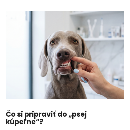
e
t
e
n
á
j
s
ť
?
HĽADAŤ
Čo si pripraviť do „psej
O
kúpeľne“?
d
p