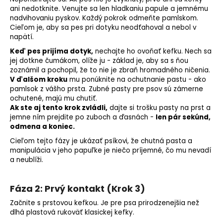
ani nedotknite. Venujte sa len hladkaniu papule a jemnému
nadvihovaniu pyskov. Každý pokrok odmeňte pamlskom.
Cieľom je, aby sa pes pri dotyku neodťahoval a nebol v
napätí.
Keď pes prijíma dotyk,
nechajte ho ovoňať kefku. Nech sa
jej dotkne čumákom, olíže ju - základ je, aby sa s ňou
zoznámil a pochopil, že to nie je zbraň hromadného ničenia.
V ďalšom kroku
mu ponúknite na ochutnanie pastu - ako
pamlsok z vášho prsta. Zubné pasty pre psov sú zámerne
ochutené, majú mu chutiť.
Ak ste aj tento krok zvládli,
dajte si trošku pasty na prst a
jemne ním prejdite po zuboch a ďasnách -
len pár sekúnd,
odmena
a koniec.
Cieľom tejto fázy je ukázať psíkovi, že chutná pasta a
manipulácia v jeho papuľke je niečo príjemné, čo mu nevadí
a neublíži.
Fáza 2: Prvý kontakt (Krok 3)
Začnite s prstovou kefkou. Je pre psa prirodzenejšia než
dlhá plastová rukoväť klasickej kefky.