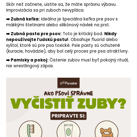
Skôr než začnete, uistite sa, že máte správnu výbavu.
o
Improvizácia sa pri zuboch nevypláca.
r
ú
➡️ Zubná kefka:
Ideálna je špeciálna kefka pre psov s
mäkkými štetinami alebo silikónový návlek na prst.
č
a
➡️ Zubná pasta pre psov:
Toto je kritický bod.
Nikdy
m
nepoužívajte ľudskú pastu!
. Obsahuje fluorid alebo
e
xylitol
, ktoré sú pre psa toxické. Psie pasty sú ochutené
(kuracie, hovädzie), aby bol celý proces pre psa atraktívny.
➡️ Pamlsky a pokoj:
Čistenie zubov musí byť pokojný rituál,
nie wrestlingový zápas.