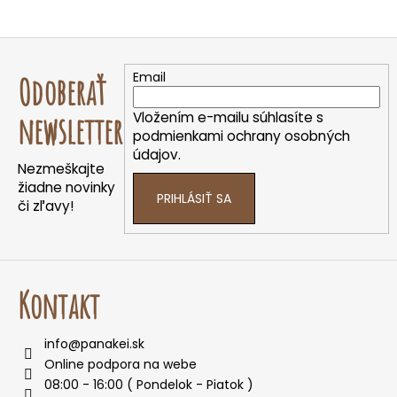
Z
á
Email
Odoberať
p
ä
Vložením e-mailu súhlasíte s
newsletter
t
podmienkami ochrany osobných
údajov.
i
Nezmeškajte
e
žiadne novinky
PRIHLÁSIŤ SA
či zľavy!
Kontakt
info
@
panakei.sk
Online podpora na webe
08:00 - 16:00 ( Pondelok - Piatok )