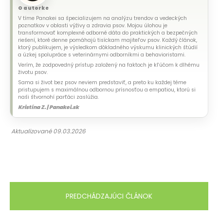
O autorke
V tíme Panakei sa špecializujem na analýzu trendov a vedeckých
poznatkov v oblasti výživy a zdravia psov. Mojou úlohou je
transformovať komplexné odborné dáta do praktických a bezpečných
riešení, ktoré denne pomáhajú tisíckam majiteľov psov. Každý článok,
ktorý publikujem, je výsledkom dôkladného výskumu klinických štúdií
a úzkej spolupráce s veterinárnymi odborníkmi a behavioristami.
Verím, že zodpovedný prístup založený na faktoch je kľúčom k dlhému
životu psov.
Sama si život bez psov neviem predstaviť, a preto ku každej téme
pristupujem s maximálnou odbornou prísnosťou a empatiou, ktorú si
naši štvornohí parťáci zaslúžia.
Kristína Z. | Panakei.sk
Aktualizované 09.03.2026
PREDCHÁDZAJÚCI ČLÁNOK