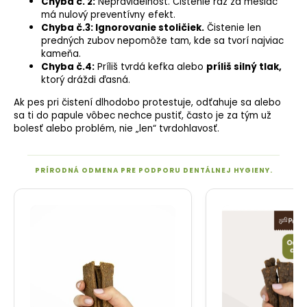
Chyba č. 2:
Nepravidelnosť. Čistenie raz za mesiac
má nulový preventívny efekt.
Chyba č.3: Ignorovanie stoličiek.
Čistenie len
predných zubov nepomôže tam, kde sa tvorí najviac
kameňa.
Chyba č.4:
Príliš tvrdá kefka alebo
príliš silný tlak,
ktorý dráždi ďasná.
Ak pes pri čistení dlhodobo protestuje, odťahuje sa alebo
sa ti do papule vôbec nechce pustiť, často je za tým už
bolesť alebo problém, nie „len“ tvrdohlavosť.