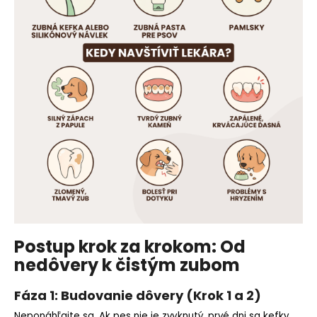
Postup krok za krokom: Od
nedôvery k čistým zubom
Fáza 1: Budovanie dôvery (Krok 1 a 2)
Neponáhľajte sa. Ak pes nie je zvyknutý, prvé dni sa kefky