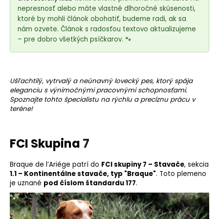
e
nepresnosť alebo máte vlastné dlhoročné skúsenosti,
t
ktoré by mohli článok obohatiť, budeme radi, ak sa
e
nám ozvete. Článok s radosťou textovo aktualizujeme
n
– pre dobro všetkých psíčkarov. 🐾
á
j
s
Ušľachtilý, vytrvalý a neúnavný lovecký pes, ktorý spája
ť
eleganciu s výnimočnými pracovnými schopnosťami.
Spoznajte tohto špecialistu na rýchlu a precíznu prácu v
?
teréne!
FCI Skupina
7
HĽADAŤ
Braque de l’Ariége patrí do
FCI skupiny 7 – Stavače
, sekcia
1.1 – Kontinentálne stavače, typ "Braque"
. Toto
plemeno
je uznané
pod číslom štandardu 177
.
O
d
p