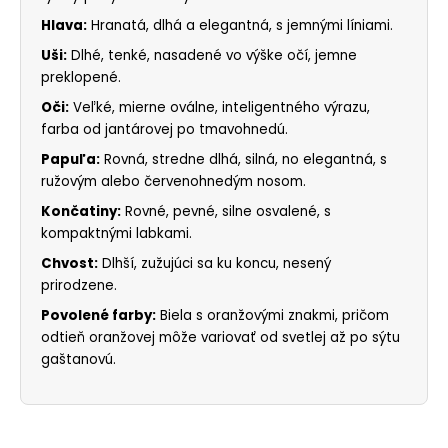
Hlava:
Hranatá, dlhá a elegantná, s jemnými líniami.
Uši:
Dlhé, tenké, nasadené vo výške očí, jemne
preklopené.
Oči:
Veľké, mierne oválne, inteligentného výrazu,
farba od jantárovej po tmavohnedú.
Papuľa:
Rovná, stredne dlhá, silná, no elegantná, s
ružovým alebo červenohnedým nosom.
Končatiny:
Rovné, pevné, silne osvalené, s
kompaktnými labkami.
Chvost:
Dlhší, zužujúci sa ku koncu, nesený
prirodzene.
Povolené farby:
Biela s oranžovými znakmi, pričom
odtieň oranžovej môže variovať od svetlej až po sýtu
gaštanovú.