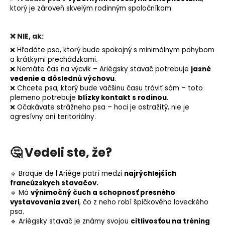
ktorý je zároveň skvelým rodinným spoločníkom.
❌
NIE, ak:
❌ Hľadáte psa, ktorý bude spokojný s minimálnym pohybom
a krátkymi prechádzkami.
❌ Nemáte čas na výcvik – Ariégsky stavač potrebuje
jasné
vedenie a dôslednú výchovu
.
❌ Chcete psa, ktorý bude väčšinu času tráviť sám – toto
plemeno potrebuje
blízky kontakt s rodinou
.
❌ Očakávate strážneho psa – hoci je ostražitý, nie je
agresívny ani
teritoriálny
.
🤔 Vedeli ste, že?
🔹 Braque de l’Ariége patrí medzi
najrýchlejších
francúzskych stavačov.
🔹 Má
výnimočný
čuch
a schopnosť presného
vystavovania zveri
, čo z neho robí špičkového loveckého
psa.
🔹 Ariégsky stavač je známy svojou
citlivosťou na tréning