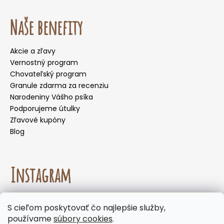
Naše benefity
Akcie a zľavy
Vernostný program
Chovateľský program
Granule zdarma za recenziu
Narodeniny Vášho psíka
Podporujeme útulky
Zľavové kupóny
Blog
Instagram
☀️🌡️ Odporúčanie na letné mesiace. Počas letných
S cieľom poskytovať čo najlepšie služby,
mesiacov neodporúčame voliť doručenie do
Sledovať na Instagrame
používame
súbory cookies
.
samoobslužných boxov, kde môžu byť zásielky