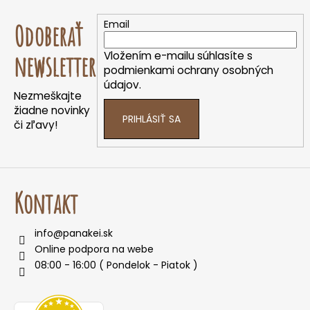
Z
á
Email
Odoberať
p
ä
Vložením e-mailu súhlasíte s
newsletter
t
podmienkami ochrany osobných
údajov.
i
Nezmeškajte
e
žiadne novinky
PRIHLÁSIŤ SA
či zľavy!
Kontakt
info
@
panakei.sk
Online podpora na webe
08:00 - 16:00 ( Pondelok - Piatok )