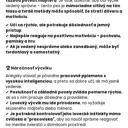
túžbou potešiť majiteľa
. Je však dôležité, aby bol výcvik
vedený správne – tento pes je
mimoriadne citlivý na tón
hlasu a tvrdé metódy môžu spôsobiť, že stratí dôveru a
motiváciu
.
✔
Učí sa rýchlo, ale potrebuje dôslednosť a jemný
prístup
.
✔
Najlepšie reaguje na pozitívnu motiváciu – pochvalu,
pamlsky a hru
.
✔
Ak je vedený nesprávne alebo zanedbaný, môže byť
tvrdohlavý a samostatný
.
🏆
Náročnosť výcviku
Ariégsky stavač je pôvodne
pracovné pplemeno s
vysokou inteligenciou
, a preto sa dobre učí, ak má jasné
vedenie.
✔
Poslušnosť a základné povely zvláda pomerne rýchlo
,
ak sa s ním pracuje dôsledne a pravidelne.
✔
Lovecký výcvik mu ide prirodzene
, no vyžaduje
skúseného majiteľa alebo trénera.
✔
Je potrebné k
ontrolovať jeho lovecké inštinkty mimo
cvičiska a "pracoviska"
,
aby sa naučil správne reagovať
na menšie zvieratá v domácom prostredí.