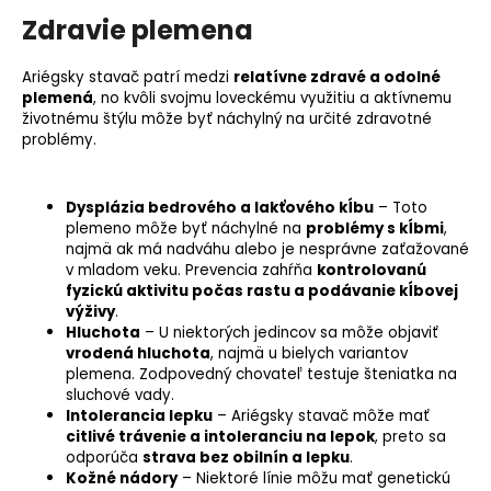
Zdravie plemena
Ariégsky stavač patrí medzi
relatívne zdravé a odolné
plemená
, no kvôli svojmu loveckému využitiu a aktívnemu
životnému štýlu môže byť náchylný na určité zdravotné
problémy.
Dysplázia bedrového a lakťového kĺbu
– Toto
plemeno môže byť náchylné na
problémy s kĺbmi
,
najmä ak má nadváhu alebo je nesprávne zaťažované
v mladom veku. Prevencia zahŕňa
kontrolovanú
fyzickú aktivitu počas rastu a podávanie kĺbovej
výživy
.
Hluchota
– U niektorých jedincov sa môže objaviť
vrodená hluchota
, najmä u bielych variantov
plemena. Zodpovedný chovateľ testuje šteniatka na
sluchové vady.
Intolerancia lepku
– Ariégsky stavač môže mať
citlivé trávenie
a intoleranciu na lepok
, preto sa
odporúča
strava bez obilnín a lepku
.
Kožné nádory
– Niektoré línie môžu mať genetickú