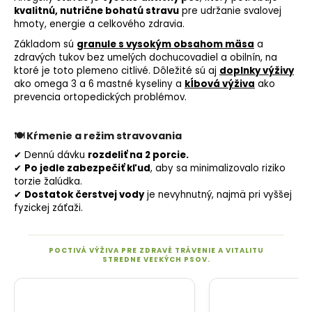
kvalitnú, nutrične bohatú stravu
pre udržanie svalovej
hmoty, energie a celkového zdravia.
Základom sú
granule s vysokým obsahom mäsa
a
zdravých tukov bez umelých dochucovadiel a obilnín, na
ktoré je toto plemeno citlivé. Dôležité sú aj
doplnky výživy
ako omega 3 a 6 mastné kyseliny a
kĺbová výživa
ako
prevencia ortopedických problémov.
🍽
Kŕmenie a režim stravovania
✔ Dennú dávku
rozdeliť na 2 porcie.
✔
Po jedle zabezpečiť kľud
, aby sa minimalizovalo riziko
torzie žalúdka.
✔
Dostatok čerstvej vody
je nevyhnutný, najmä pri vyššej
fyzickej záťaži.