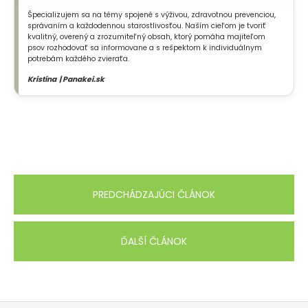
Špecializujem sa na témy spojené s výživou, zdravotnou prevenciou,
správaním a každodennou starostlivosťou. Naším cieľom je tvoriť
kvalitný, overený a zrozumiteľný obsah, ktorý pomáha majiteľom
psov rozhodovať sa informovane a s rešpektom k individuálnym
potrebám každého zvieraťa.
Kristína | Panakei.sk
PREDCHÁDZAJÚCI ČLÁNOK
ĎALŠÍ ČLÁNOK