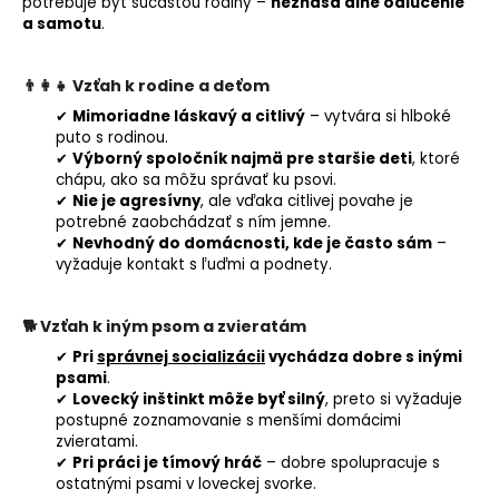
potrebuje byť súčasťou rodiny –
neznáša dlhé odlúčenie
a samotu
.
👨‍👩‍👧
Vzťah k rodine a deťom
✔
Mimoriadne láskavý a citlivý
– vytvára si hlboké
puto s rodinou.
✔
Výborný spoločník najmä pre staršie deti
, ktoré
chápu, ako sa môžu správať ku psovi.
✔
Nie je agresívny
, ale vďaka citlivej povahe je
potrebné zaobchádzať s ním jemne.
✔
Nevhodný do domácnosti, kde je často sám
–
vyžaduje kontakt s ľuďmi a podnety.
🐕
Vzťah k iným psom a zvieratám
✔
Pri
správnej socializácii
vychádza dobre s inými
psami
.
✔
Lovecký inštinkt môže byť silný
, preto si vyžaduje
postupné zoznamovanie s menšími domácimi
zvieratami.
✔
Pri práci je tímový hráč
– dobre spolupracuje s
ostatnými psami v loveckej svorke.