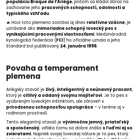
populáciu Braque de l’Ariège
, pričom sa kládol dôraz na
zachovanie jeho
pracovných schopností, odolnosti a
typického vzhľadu
.
🔥 Hoci toto plemeno zostáva aj dnes
relatívne vzácne
, je
uznávané ako
mimoriadne schopný lovecký pes s
vynikajúcimi pracovnými vlastnosťami
. Medzinárodná
kynologická federácia (
FCI
) ho oficiálne uznala a jeho
štandard bol publikovaný
24. januára 1996
.
Povaha a temperament
plemena
Ariégsky stavač je
živý, inteligentný a neúnavný pracant
,
ktorý je
citlivý a oddaný svojmu majiteľovi
. Je to pes s
vycibreným loveckým inštinktom, ale zároveň s
prirodzenou schopnosťou spolupráce
– v teréne aj v
rodinnom prostredí.
Tento elegantný stavač je
výnimočne jemný, priateľský
a spoločenský
, vďaka čomu sa dobre znáša
s ľuďmi aj so
zvieratami
. Napriek svojej loveckej náture je to pes, ktorý