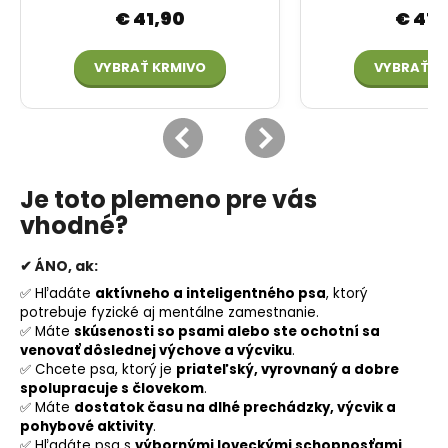
Je toto plemeno pre vás
vhodné?
✔
ÁNO, ak:
✅ Hľadáte
aktívneho a inteligentného psa
, ktorý
potrebuje fyzické aj mentálne zamestnanie.
✅ Máte
skúsenosti so psami alebo ste ochotní sa
venovať dôslednej výchove a výcviku
.
✅ Chcete psa, ktorý je
priateľský, vyrovnaný a dobre
spolupracuje s človekom
.
✅ Máte
dostatok času na dlhé prechádzky, výcvik a
pohybové aktivity
.
✅ Hľadáte psa s
výbornými loveckými schopnosťami
,