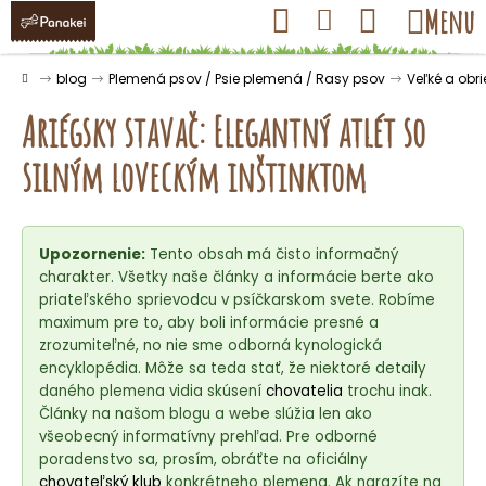
K
Prejsť
Hľadať
Nákupný
Menu
Prihlásenie
na
o
obsah
košík
Späť
Späť
š
Domov
blog
Plemená psov / Psie plemená / Rasy psov
Veľké a obr
í
Ariégsky stavač: Elegantný atlét so
k
silným loveckým inštinktom
Č
o
Upozornenie:
Tento obsah má čisto informačný
p
charakter. Všetky naše články a informácie berte ako
o
priateľského sprievodcu v psíčkarskom svete. Robíme
t
maximum pre to, aby boli informácie presné a
r
zrozumiteľné, no nie sme odborná kynologická
encyklopédia. Môže sa teda stať, že niektoré detaily
e
daného plemena vidia skúsení
chovatelia
trochu inak.
b
Články na našom blogu a webe slúžia len ako
u
všeobecný informatívny prehľad. Pre odborné
j
poradenstvo sa, prosím, obráťte na oficiálny
chovateľský klub
konkrétneho plemena. Ak narazíte na