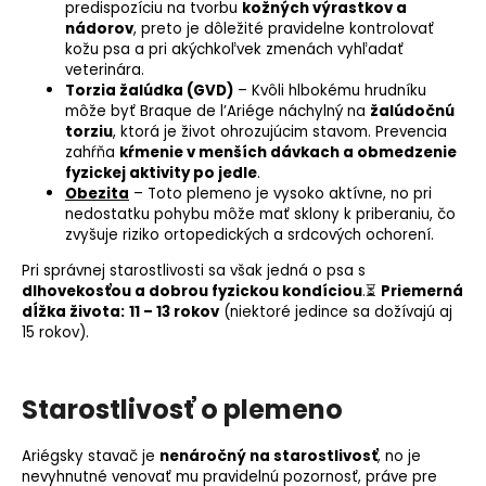
predispozíciu na tvorbu
kožných výrastkov a
nádorov
, preto je dôležité pravidelne kontrolovať
kožu psa a pri akýchkoľvek zmenách vyhľadať
veterinára.
Torzia žalúdka (GVD)
– Kvôli hlbokému hrudníku
môže byť Braque de l’Ariége náchylný na
žalúdočnú
torziu
, ktorá je život ohrozujúcim stavom. Prevencia
zahŕňa
kŕmenie v menších dávkach a obmedzenie
fyzickej aktivity po jedle
.
Obezita
– Toto plemeno je vysoko aktívne, no pri
nedostatku pohybu môže mať sklony k priberaniu, čo
zvyšuje riziko ortopedických a srdcových ochorení.
Pri správnej starostlivosti sa však jedná o psa s
dlhovekosťou a dobrou fyzickou kondíciou
.⏳
Priemerná
dĺžka života:
11 – 13 rokov
(niektoré jedince sa dožívajú aj
15 rokov).
Starostlivosť o plemeno
Ariégsky stavač je
nenáročný na starostlivosť
, no je
nevyhnutné venovať mu pravidelnú pozornosť, práve pre