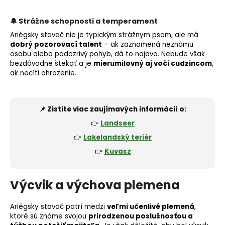
🔔
Strážne schopnosti a temperament
Ariégsky stavač nie je typickým strážnym psom, ale má
dobrý pozorovací talent
– ak zaznamená neznámu
osobu alebo podozrivý pohyb, dá to najavo. Nebude však
bezdôvodne štekať a je
mierumilovný aj voči cudzincom
,
ak necíti ohrozenie.
📌 Zistite viac zaujímavých informácií o:
👉
Landseer
👉
Lakelandský teriér
👉
Kuvasz
Výcvik a výchova plemena
Ariégsky stavač patrí medzi
veľmi učenlivé plemená
,
ktoré sú známe svojou
prirodzenou poslušnosťou a