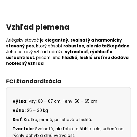
Vzhľad plemena
Ariégsky stavač je
elegantný, svalnatý a harmonicky
stavaný pes
, ktorý pôsobí
robustne, ale nie ťažkopádne
.
Jeho celkový vzhľad odráža
vytrvalosť, rýchlosť a
ušľachtilosť
, pričom jeho
hladká, lesklá srsť mu dodáva
noblesný vzhľad
.
FCI štandardizácia
Výška:
Psy: 60 – 67 cm, Feny: 56 – 65 cm
Váha:
25 – 30 kg
Srsť:
Krátka, jemná, priliehavá a lesklá.
Tvar tela:
Svalnaté, ale ľahké a štíhle telo, určené na
rýchly pohyb a dlhú vytrvalosť.