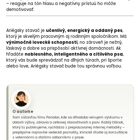
– reaguje na tón hlasu a negatívny prístuú ho môže
demotivovať.
Ariégsky stavač je
učenlivý, energický a oddaný pes
,
ktorý je skvelým pracovným aj rodinným spoločníkom. Má
výnimočné lovecké schopnosti
, no zároveň je nežný,
láskavý a dobre sa prispôsobí aktívnej domácnosti. Ak
hľadáte
noblesného, inteligentného a citlivého psa
,
ktorý vás bude sprevádzať na dlhých túrach, pri športe
alebo love, Ariégsky stavač
bude tou správnou voľbou.
O autorke
Som súčasťou tímu Panakei, kde sa dlhodobo venujem výskumu v
oblasti výživy, zdravia a celkovej starostlivosti o psov. Každý článok,
ktorý tu publikujeme, vychádza z prepracovanej internej metodiky –
prepájame najnovšie vedecké poznatky, klinické štúdie aj konzultácie
s veterinármi a ďalšími odborníkmi z praxe.