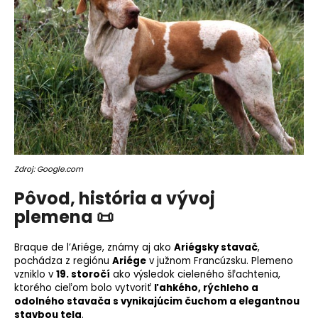
o
r
ú
č
a
m
e
Zdroj: Google.com
Pôvod, história a vývoj
plemena 📜
Braque de l’Ariége, známy aj ako
Ariégsky stavač
,
pochádza z regiónu
Ariége
v južnom Francúzsku. Plemeno
vzniklo v
19. storočí
ako výsledok cieleného šľachtenia,
ktorého cieľom bolo vytvoriť
ľahkého, rýchleho a
odolného stavača s vynikajúcim čuchom a elegantnou
stavbou tela
.