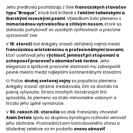
Jeho predkovia pochádzajú z línie
francúzskych stavačov
typu "Braque"
, ktoré boli krížené s
ľahšími talianskymi a
iberskými loveckými psami
. Výsledkom bolo plemeno s
mimoriadnou vytrvalosťou a citlivým nosom
, ktoré sa
dokázalo pohybovať vo vysokých rýchlostiach a precízne
vystavovať zver.
V
19. storočí
bol Ariégsky stavač obľúbený najmä medzi
francúzskou aristokraciou a profesionálnymi lovcami
,
ktorí oceňovali jeho
rýchlosť, jemnosť pri stopovaní a
schopnosť pracovať v akomkoľvek teréne
. Jeho
elegancia a špičkové pracovné vlastnosti mu zabezpečili
pevné miesto medzi najlepšími kontinentálnymi stavačmi.
🐶 Počas
druhej svetovej vojny
sa populácia plemena
Ariégsky stavač výrazne zredukovala, čím sa dostalo na
pokraj vyhynutia. Strata mnohých čistokrvných línií
spôsobila, že plemeno sa stalo mimoriadne vzácnym a
hrozilo jeho úplné vymiznutie.
V
90. rokoch 20. storočia
sa však francúzsky chovateľ
Alain Deteix
spolu so skupinou
kynológov
rozhodol venovať
jeho záchrane. Prostredníctvom kontrolovaného chovu a
dôslednej selekcie sa im podarilo
znovu obnoviť